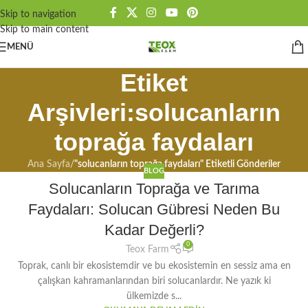
Skip to navigation
Skip to main content
MENÜ
Etiket
Arşivleri:solucanların
toprağa faydaları
Ana Sayfa
/
"solucanların toprağa faydaları" Etiketli Gönderiler
BLOG
Solucanların Toprağa ve Tarıma
Faydaları: Solucan Gübresi Neden Bu
Kadar Değerli?
0
Teox Farm
Toprak, canlı bir ekosistemdir ve bu ekosistemin en sessiz ama en
çalışkan kahramanlarından biri solucanlardır. Ne yazık ki
ülkemizde s...