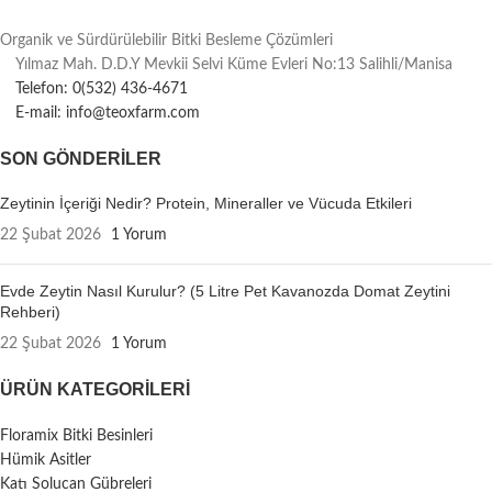
Organik ve Sürdürülebilir Bitki Besleme Çözümleri
Yılmaz Mah. D.D.Y Mevkii Selvi Küme Evleri No:13 Salihli/Manisa
Telefon: 0(532) 436-4671
E-mail: info@teoxfarm.com
SON GÖNDERILER
Zeytinin İçeriği Nedir? Protein, Mineraller ve Vücuda Etkileri
22 Şubat 2026
1 Yorum
Evde Zeytin Nasıl Kurulur? (5 Litre Pet Kavanozda Domat Zeytini
Rehberi)
22 Şubat 2026
1 Yorum
ÜRÜN KATEGORILERI
Floramix Bitki Besinleri
Hümik Asitler
Katı Solucan Gübreleri