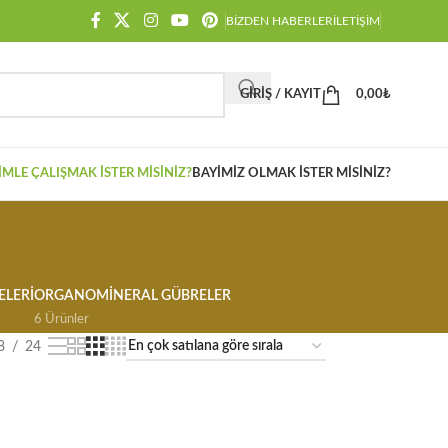
BIZDEN HABERLER
İLETIŞIM
GIRIŞ / KAYIT
0,00
₺
IMLE ÇALIŞMAK İSTER MISINIZ?
BAYIMIZ OLMAK İSTER MISINIZ?
ELERI
ORGANOMINERAL GÜBRELER
6 Ürünler
8
24