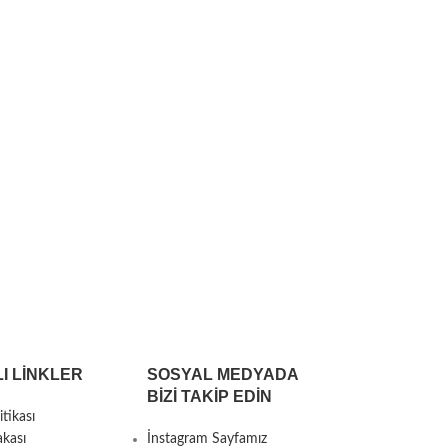
I LİNKLER
SOSYAL MEDYADA
BIZI TAKIP EDIN
itikası
akası
İnstagram Sayfamız