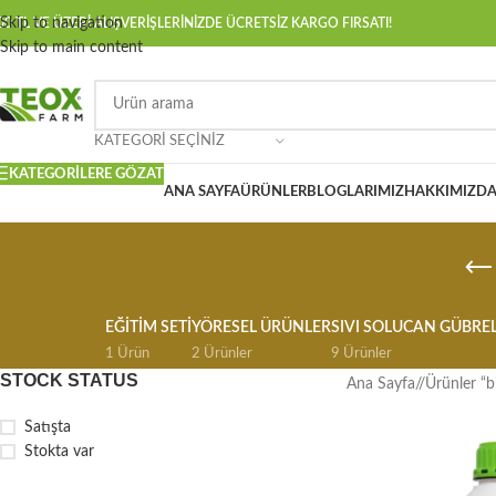
Skip to navigation
00 TL VE ÜZERİ ALIŞVERİŞLERİNİZDE ÜCRETSİZ KARGO FIRSATI!
Skip to main content
KATEGORI SEÇINIZ
KATEGORILERE GÖZAT
ANA SAYFA
ÜRÜNLER
BLOGLARIMIZ
HAKKIMIZD
EĞİTİM SETİ
YÖRESEL ÜRÜNLER
SIVI SOLUCAN GÜBREL
1 Ürün
2 Ürünler
9 Ürünler
STOCK STATUS
Ana Sayfa
/
Ürünler “bi
Satışta
Stokta var