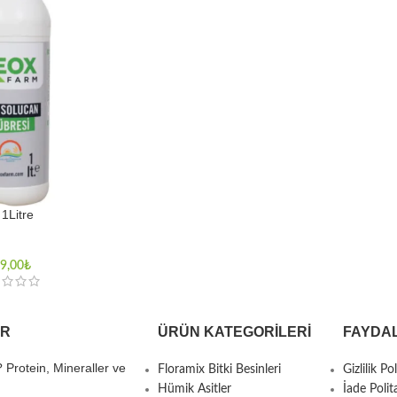
1Litre
9,00
₺
ER
ÜRÜN KATEGORILERI
FAYDAL
? Protein, Mineraller ve
Floramix Bitki Besinleri
Gizlilik Pol
Hümik Asitler
İade Polit