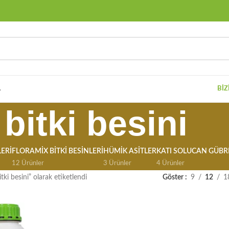
A
BIZ
bitki besini
ERI
FLORAMIX BITKI BESINLERI
HÜMIK ASITLER
KATI SOLUCAN GÜBR
12 Ürünler
3 Ürünler
4 Ürünler
tki besini” olarak etiketlendi
Göster
9
12
1