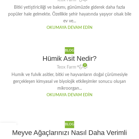
Teox Farm
Bitki yetiştiriciliği ve bakımı, günümüzde giderek daha fazla
popüler hale gelmekte. Özellikle şehir hayatında yaşıyor olsak bile
ev ve...
OKUMAYA DEVAM EDIN
BLOG
Hümik Asit Nedir?
0
Teox Farm
Humik ve fulvik asitler, bitki ve hayvanların doğal çürümesiyle
gerçekleşen kimyasal ve biyolojik etkileşimler sonucu oluşan
mikroorgan...
OKUMAYA DEVAM EDIN
BLOG
30
Meyve Ağaçlarınızı Nasıl Daha Verimli
OCA