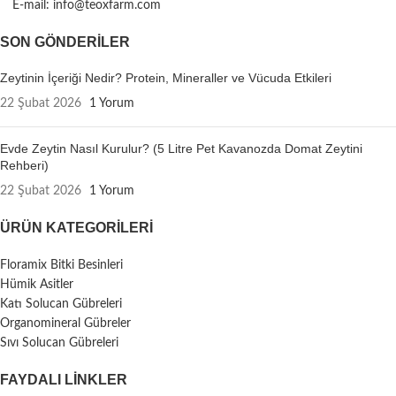
E-mail: info@teoxfarm.com
SON GÖNDERILER
Zeytinin İçeriği Nedir? Protein, Mineraller ve Vücuda Etkileri
22 Şubat 2026
1 Yorum
Evde Zeytin Nasıl Kurulur? (5 Litre Pet Kavanozda Domat Zeytini
Rehberi)
22 Şubat 2026
1 Yorum
ÜRÜN KATEGORILERI
Floramix Bitki Besinleri
Hümik Asitler
Katı Solucan Gübreleri
Organomineral Gübreler
Sıvı Solucan Gübreleri
FAYDALI LİNKLER