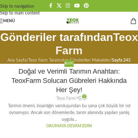
Skip to navigation
Skip to main content
MENÜ
Gönderiler tarafından
Teox
Farm
Ana Sayfa
/
Teox Farm Tarafından Gönderilen Makaleler
/
Sayfa 245
BLOG
Doğal ve Verimli Tarımın Anahtarı:
TeoxFarm Solucan Gübreleri Hakkında
Her Şey!
0
Teox Farm
Tarımın önemi, insanlığın varoluşundan bu yana çok büyük bir rol
oynamıştır. Ancak son dönemlerde, tarım alanında yapılan yanlış
uygula...
OKUMAYA DEVAM EDIN