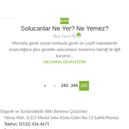
BLOG
30
Solucanlar Ne Yer? Ne Yemez?
OCA
2
Teox Farm
Merhaba gerek sosyal medyada gerek ise çeşitli makalelerde
araştırdığıma göre genelde solucanların beslenme tekniği ile ilgili
karşımız...
OKUMAYA DEVAM EDIN
«
‹
243
244
245
Organik ve Sürdürülebilir Bitki Besleme Çözümleri
Yılmaz Mah. D.D.Y Mevkii Selvi Küme Evleri No:13 Salihli/Manisa
Telefon: 0(532) 436-4671