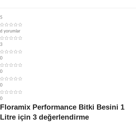
5
d yorumlar
3
0
0
0
0
Floramix Performance Bitki Besini 1
Litre
için 3 değerlendirme