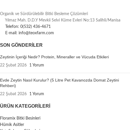
Organik ve Sürdürülebilir Bitki Besleme Çözümleri
Yılmaz Mah. D.D.Y Mevkii Selvi Küme Evleri No:13 Salihli/Manisa
Telefon: 0(532) 436-4671
E-mail: info@teoxfarm.com
SON GÖNDERILER
Zeytinin İçeriği Nedir? Protein, Mineraller ve Vücuda Etkileri
22 Şubat 2026
1 Yorum
Evde Zeytin Nasıl Kurulur? (5 Litre Pet Kavanozda Domat Zeytini
Rehberi)
22 Şubat 2026
1 Yorum
ÜRÜN KATEGORILERI
Floramix Bitki Besinleri
Hümik Asitler