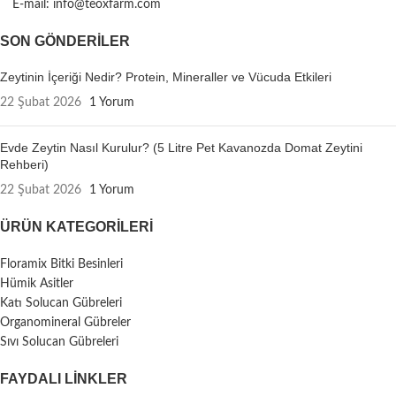
E-mail: info@teoxfarm.com
SON GÖNDERILER
Zeytinin İçeriği Nedir? Protein, Mineraller ve Vücuda Etkileri
22 Şubat 2026
1 Yorum
Evde Zeytin Nasıl Kurulur? (5 Litre Pet Kavanozda Domat Zeytini
Rehberi)
22 Şubat 2026
1 Yorum
ÜRÜN KATEGORILERI
Floramix Bitki Besinleri
Hümik Asitler
Katı Solucan Gübreleri
Organomineral Gübreler
Sıvı Solucan Gübreleri
FAYDALI LİNKLER