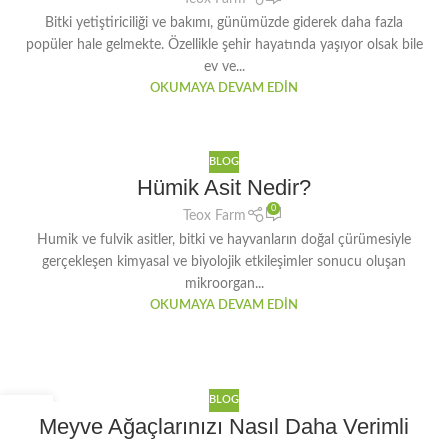
Bitki yetiştiriciliği ve bakımı, günümüzde giderek daha fazla
popüler hale gelmekte. Özellikle şehir hayatında yaşıyor olsak bile
ev ve...
OKUMAYA DEVAM EDIN
BLOG
Hümik Asit Nedir?
0
Teox Farm
Humik ve fulvik asitler, bitki ve hayvanların doğal çürümesiyle
gerçekleşen kimyasal ve biyolojik etkileşimler sonucu oluşan
mikroorgan...
OKUMAYA DEVAM EDIN
BLOG
30
Meyve Ağaçlarınızı Nasıl Daha Verimli
OCA