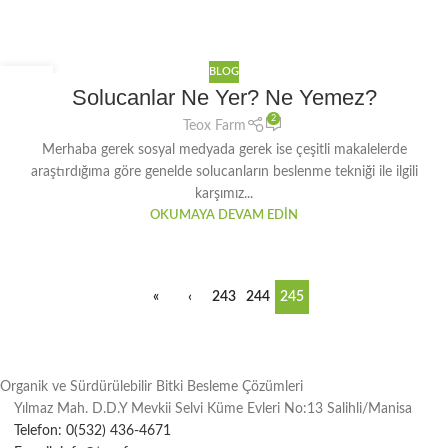
BLOG
30
Solucanlar Ne Yer? Ne Yemez?
OCA
2
Teox Farm
Merhaba gerek sosyal medyada gerek ise çeşitli makalelerde
araştırdığıma göre genelde solucanların beslenme tekniği ile ilgili
karşımız...
OKUMAYA DEVAM EDIN
«
‹
243
244
245
Organik ve Sürdürülebilir Bitki Besleme Çözümleri
Yılmaz Mah. D.D.Y Mevkii Selvi Küme Evleri No:13 Salihli/Manisa
Telefon: 0(532) 436-4671