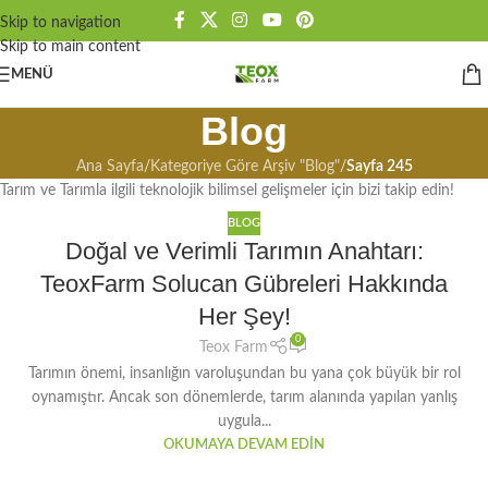
Skip to navigation
Skip to main content
MENÜ
Blog
Ana Sayfa
/
Kategoriye Göre Arşiv "Blog"
/
Sayfa 245
Tarım ve Tarımla ilgili teknolojik bilimsel gelişmeler için bizi takip edin!
BLOG
Doğal ve Verimli Tarımın Anahtarı:
TeoxFarm Solucan Gübreleri Hakkında
Her Şey!
0
Teox Farm
Tarımın önemi, insanlığın varoluşundan bu yana çok büyük bir rol
oynamıştır. Ancak son dönemlerde, tarım alanında yapılan yanlış
uygula...
OKUMAYA DEVAM EDIN