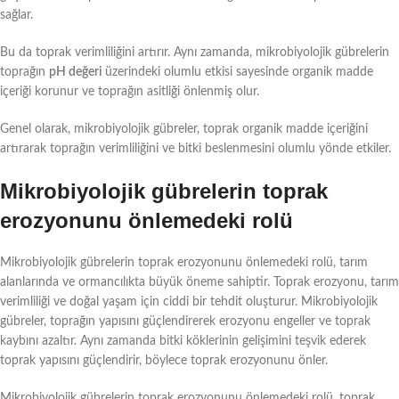
sağlar.
Bu da toprak verimliliğini artırır. Aynı zamanda, mikrobiyolojik gübrelerin
toprağın
pH değeri
üzerindeki olumlu etkisi sayesinde organik madde
içeriği korunur ve toprağın asitliği önlenmiş olur.
Genel olarak, mikrobiyolojik gübreler, toprak organik madde içeriğini
artırarak toprağın verimliliğini ve bitki beslenmesini olumlu yönde etkiler.
Mikrobiyolojik gübrelerin toprak
erozyonunu önlemedeki rolü
Mikrobiyolojik gübrelerin toprak erozyonunu önlemedeki rolü, tarım
alanlarında ve ormancılıkta büyük öneme sahiptir. Toprak erozyonu, tarım
verimliliği ve doğal yaşam için ciddi bir tehdit oluşturur. Mikrobiyolojik
gübreler, toprağın yapısını güçlendirerek erozyonu engeller ve toprak
kaybını azaltır. Aynı zamanda bitki köklerinin gelişimini teşvik ederek
toprak yapısını güçlendirir, böylece toprak erozyonunu önler.
Mikrobiyolojik gübrelerin toprak erozyonunu önlemedeki rolü, toprak