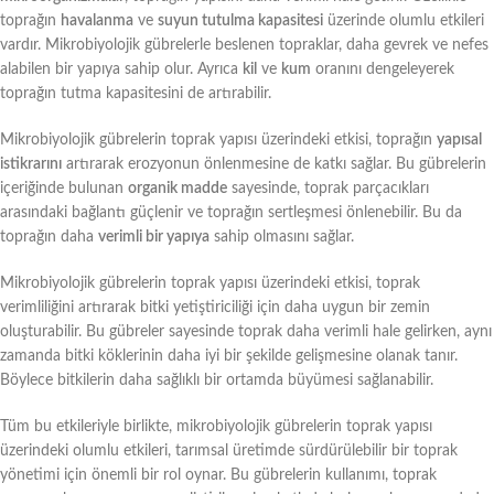
toprağın
havalanma
ve
suyun tutulma kapasitesi
üzerinde olumlu etkileri
vardır. Mikrobiyolojik gübrelerle beslenen topraklar, daha gevrek ve nefes
alabilen bir yapıya sahip olur. Ayrıca
kil
ve
kum
oranını dengeleyerek
toprağın tutma kapasitesini de artırabilir.
Mikrobiyolojik gübrelerin toprak yapısı üzerindeki etkisi, toprağın
yapısal
istikrarını
artırarak erozyonun önlenmesine de katkı sağlar. Bu gübrelerin
içeriğinde bulunan
organik madde
sayesinde, toprak parçacıkları
arasındaki bağlantı güçlenir ve toprağın sertleşmesi önlenebilir. Bu da
toprağın daha
verimli bir yapıya
sahip olmasını sağlar.
Mikrobiyolojik gübrelerin toprak yapısı üzerindeki etkisi, toprak
verimliliğini artırarak bitki yetiştiriciliği için daha uygun bir zemin
oluşturabilir. Bu gübreler sayesinde toprak daha verimli hale gelirken, aynı
zamanda bitki köklerinin daha iyi bir şekilde gelişmesine olanak tanır.
Böylece bitkilerin daha sağlıklı bir ortamda büyümesi sağlanabilir.
Tüm bu etkileriyle birlikte, mikrobiyolojik gübrelerin toprak yapısı
üzerindeki olumlu etkileri, tarımsal üretimde sürdürülebilir bir toprak
yönetimi için önemli bir rol oynar. Bu gübrelerin kullanımı, toprak