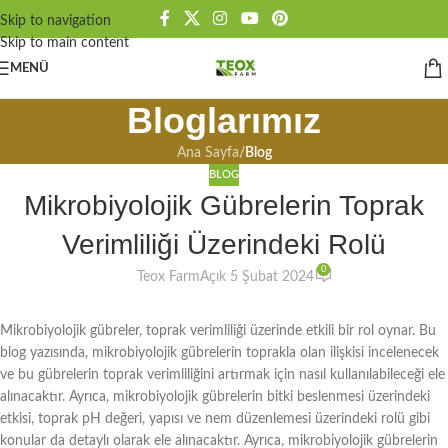
Skip to navigation
Skip to main content
MENÜ
Bloglarımız
Ana Sayfa
/
Blog
BLOG
Mikrobiyolojik Gübrelerin Toprak
Verimliliği Üzerindeki Rolü
0
Teox Farm
Açık 5 Şubat 2024
Mikrobiyolojik gübreler, toprak verimliliği üzerinde etkili bir rol oynar. Bu
blog yazısında, mikrobiyolojik gübrelerin toprakla olan ilişkisi incelenecek
ve bu gübrelerin toprak verimliliğini artırmak için nasıl kullanılabileceği ele
alınacaktır. Ayrıca, mikrobiyolojik gübrelerin bitki beslenmesi üzerindeki
etkisi, toprak pH değeri, yapısı ve nem düzenlemesi üzerindeki rolü gibi
konular da detaylı olarak ele alınacaktır. Ayrıca, mikrobiyolojik gübrelerin