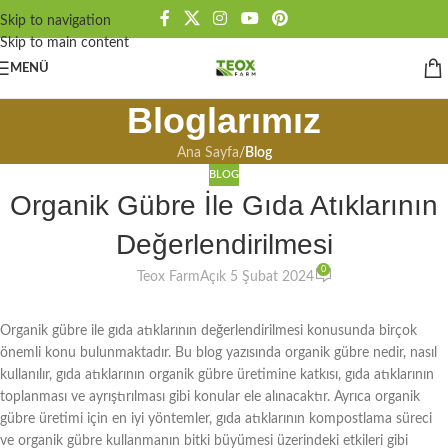
Skip to navigation
Skip to main content
MENÜ
Bloglarımız
Ana Sayfa
/
Blog
BLOG
Organik Gübre İle Gıda Atıklarının
Değerlendirilmesi
0
Teox Farm
Açık 5 Şubat 2024
Organik gübre ile gıda atıklarının değerlendirilmesi konusunda birçok
önemli konu bulunmaktadır. Bu blog yazısında organik gübre nedir, nasıl
kullanılır, gıda atıklarının organik gübre üretimine katkısı, gıda atıklarının
toplanması ve ayrıştırılması gibi konular ele alınacaktır. Ayrıca organik
gübre üretimi için en iyi yöntemler, gıda atıklarının kompostlama süreci
ve organik gübre kullanmanın bitki büyümesi üzerindeki etkileri gibi