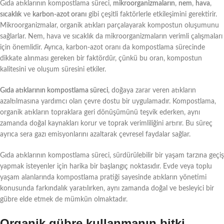
Gıda atıklarının kompostlama süreci,
mikroorganizmaların
,
nem
,
hava
,
sıcaklık
ve
karbon-azot oranı
gibi çeşitli faktörlerle etkileşimini gerektirir.
Mikroorganizmalar, organik atıkları parçalayarak kompostun oluşumunu
sağlarlar. Nem, hava ve sıcaklık da mikroorganizmaların verimli çalışmaları
için önemlidir. Ayrıca, karbon-azot oranı da kompostlama sürecinde
dikkate alınması gereken bir faktördür, çünkü bu oran, kompostun
kalitesini ve oluşum süresini etkiler.
Gıda atıklarının kompostlama süreci
, doğaya zarar veren atıkların
azaltılmasına yardımcı olan çevre dostu bir uygulamadır. Kompostlama,
organik atıkların topraklara geri dönüşümünü teşvik ederken, aynı
zamanda doğal kaynakları korur ve toprak verimliliğini artırır. Bu süreç
ayrıca sera gazı emisyonlarını azaltarak çevresel faydalar sağlar.
Gıda atıklarının kompostlama süreci, sürdürülebilir bir yaşam tarzına geçiş
yapmak isteyenler için harika bir başlangıç noktasıdır. Evde veya toplu
yaşam alanlarında kompostlama pratiği sayesinde atıkların yönetimi
konusunda farkındalık yaratılırken, aynı zamanda doğal ve besleyici bir
gübre elde etmek de mümkün olmaktadır.
Organik gübre kullanmanın bitki