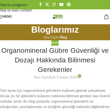
Skip to navigation
Skip to main content
MENÜ
Bloglarımız
Ana Sayfa
/
Blog
BLOG
Organomineral Gübre Güvenliği ve
Dozajı Hakkında Bilinmesi
Gerekenler
0
Teox Farm
Açık 5 Şubat 2024
Türk tarımı için organomineral gübrelerin kullanımı giderek artmaktadır.
Ancak, bu tür gübrelerin kullanımı hakkında bilinmesi gereken bazı önemli
noktalar vardır. Bu blog yazısında, organomineral gübrelerin ne
olduğundan, avantajlarından ve içeriğinin güvenliği hakkında bilgilendirme