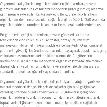
Organomineral gübreler, organik maddelerin (bitki artıkları, hayvan
gübreleri, atık sular vb.) ve mineral maddelerin (diğer gübreler) bir araya
getirilmesiyle elde edilen bir tür gübredir. Bu gübreler bitkilere hem
organik hem de mineral besinleri sağlar. İçeriğinde %20 ila %50 oranında
organik madde bulunurken, kalan kısım ise mineral maddelerden oluşur.
Bu gübrelerin içeriği bitki artıkları, hayvan gübreleri, su arıtma
tesislerinden elde edilen atık sular, fosfor, potasyum, kalsiyum,
magnezyum gibi temel mineral maddeleri içermektedir. Organomineral
gübrelerin güvenliği ise üretim aşamasından başlayarak depolama, taşıma
ve kullanım aşamalarına kadar dikkate alınmalıdır. Bu gübrelerin
üretiminde kullanılan ham maddelerin organik ve kimyasal analizlerinin
düzenli olarak yapılması, ambalajlama ve işaretlemelerde uluslararası
standartlara uyulması güvenlik açısından önemlidir.
Organomineral gübrelerin içeriği bitkilere ihtiyaç duyduğu organik ve
mineral maddeleri dengeli bir şekilde sağladığı için bitki gelişimi ve
verimliliği üzerinde olumlu etkiler yaratır. Bu gübrelerin içeriğindeki
organik maddeler toprak mikroorganizmalarının aktivitesini arttırarak
toprak verimliliğini arttırırken, mineral maddeler bitkilerin sağlıklı bir