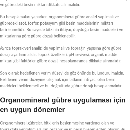
ve gübredeki besin miktarı dikkate alınmalıdır.
Bu hesaplamaları yaparken
organomineral gübre analizi
yapılmalı ve
gübredeki
azot, fosfor, potasyum
gibi besin maddelerinin miktarı
belirlenmelidir. Bu sayede bitkinin ihtiyaç duyduğu besin maddeleri ve
miktarlarına göre gübre dozajı belirlenebilir.
Ayrıca
toprak veri analizi
de yapılmalı ve toprağın yapısına göre gübre
dozajı ayarlanmalıdır. Toprak özellikleri, pH seviyesi, organik madde
miktarı gibi faktörler gübre dozajı hesaplamasında dikkate alınmalıdır.
Son olarak hedeflenen verim düzeyi de göz önünde bulundurulmalıdır.
Belirlenen verim düzeyine ulaşmak için bitkinin ihtiyacı olan besin
maddeleri belirlenmeli ve bu doğrultuda gübre dozajı hesaplanmalıdır.
Organomineral gübre uygulaması için
en uygun dönemler
Organomineral gübreler, bitkilerin beslenmesine yardımcı olan ve
topraktaki verimliliği artıran organik ve mineral bileşenlerden oluşur. Bu