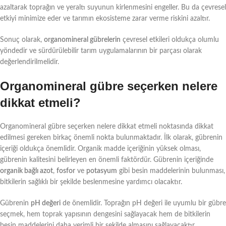
azaltarak toprağın ve yeraltı suyunun kirlenmesini engeller. Bu da çevresel
etkiyi minimize eder ve tarımın ekosisteme zarar verme riskini azaltır.
Sonuç olarak,
organomineral gübrelerin
çevresel etkileri oldukça olumlu
yöndedir ve sürdürülebilir tarım uygulamalarının bir parçası olarak
değerlendirilmelidir.
Organomineral gübre seçerken nelere
dikkat etmeli?
Organomineral gübre seçerken nelere dikkat etmeli noktasında dikkat
edilmesi gereken birkaç önemli nokta bulunmaktadır. İlk olarak, gübrenin
içeriği oldukça önemlidir. Organik madde içeriğinin yüksek olması,
gübrenin kalitesini belirleyen en önemli faktördür. Gübrenin içeriğinde
organik bağlı azot
,
fosfor
ve
potasyum
gibi besin maddelerinin bulunması,
bitkilerin sağlıklı bir şekilde beslenmesine yardımcı olacaktır.
Gübrenin
pH değeri
de önemlidir. Toprağın pH değeri ile uyumlu bir gübre
seçmek, hem toprak yapısının dengesini sağlayacak hem de bitkilerin
besin maddelerini daha verimli bir şekilde almasını sağlayacaktır.