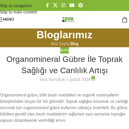
Skip to navigation
Skip to main content
MENÜ
Bloglarımız
Ana Sayfa
/
Blog
BLOG
Organomineral Gübre İle Toprak
Sağlığı ve Canlılık Artışı
0
Teox Farm
Açık 5 Şubat 2024
Organomineral gübre, bitki besin maddeleri ve organik materyallerin
birleşiminden oluşan bir tür gübredir. Toprak sağlığını korumak ve canlılığı
artırmak için organomineral gübre kullanımı oldukça önemlidir. Bu gübre,
bitkilere gerekli olan besin maddelerini sağlarken aynı zamanda toprağın
yapısını düzenleyerek verimliliği artırır.