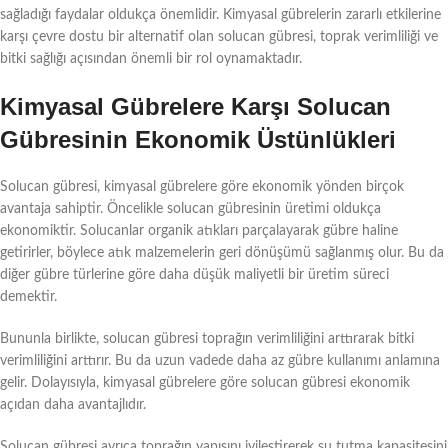
sağladığı faydalar oldukça önemlidir. Kimyasal gübrelerin zararlı etkilerine
karşı çevre dostu bir alternatif olan solucan gübresi, toprak verimliliği ve
bitki sağlığı açısından önemli bir rol oynamaktadır.
Kimyasal Gübrelere Karşı Solucan
Gübresinin Ekonomik Üstünlükleri
Solucan gübresi, kimyasal gübrelere göre ekonomik yönden birçok
avantaja sahiptir. Öncelikle solucan gübresinin üretimi oldukça
ekonomiktir. Solucanlar organik atıkları parçalayarak gübre haline
getirirler, böylece atık malzemelerin geri dönüşümü sağlanmış olur. Bu da
diğer gübre türlerine göre daha düşük maliyetli bir üretim süreci
demektir.
Bununla birlikte, solucan gübresi toprağın verimliliğini arttırarak bitki
verimliliğini arttırır. Bu da uzun vadede daha az gübre kullanımı anlamına
gelir. Dolayısıyla, kimyasal gübrelere göre solucan gübresi ekonomik
açıdan daha avantajlıdır.
Solucan gübresi ayrıca toprağın yapısını iyileştirerek su tutma kapasitesini