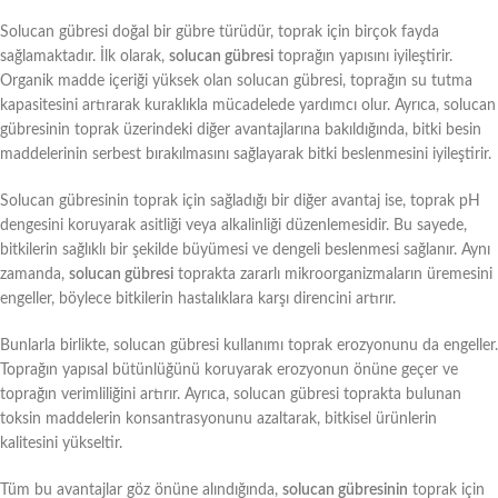
Solucan gübresi doğal bir gübre türüdür, toprak için birçok fayda
sağlamaktadır. İlk olarak,
solucan gübresi
toprağın yapısını iyileştirir.
Organik madde içeriği yüksek olan solucan gübresi, toprağın su tutma
kapasitesini artırarak kuraklıkla mücadelede yardımcı olur. Ayrıca, solucan
gübresinin toprak üzerindeki diğer avantajlarına bakıldığında, bitki besin
maddelerinin serbest bırakılmasını sağlayarak bitki beslenmesini iyileştirir.
Solucan gübresinin toprak için sağladığı bir diğer avantaj ise, toprak pH
dengesini koruyarak asitliği veya alkalinliği düzenlemesidir. Bu sayede,
bitkilerin sağlıklı bir şekilde büyümesi ve dengeli beslenmesi sağlanır. Aynı
zamanda,
solucan gübresi
toprakta zararlı mikroorganizmaların üremesini
engeller, böylece bitkilerin hastalıklara karşı direncini artırır.
Bunlarla birlikte, solucan gübresi kullanımı toprak erozyonunu da engeller.
Toprağın yapısal bütünlüğünü koruyarak erozyonun önüne geçer ve
toprağın verimliliğini artırır. Ayrıca, solucan gübresi toprakta bulunan
toksin maddelerin konsantrasyonunu azaltarak, bitkisel ürünlerin
kalitesini yükseltir.
Tüm bu avantajlar göz önüne alındığında,
solucan gübresinin
toprak için