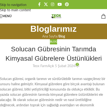
Skip to navigation
Skip to main content
MENÜ
Bloglarımız
Ana Sayfa
/
Blog
BLOG
Solucan Gübresinin Tarımda
Kimyasal Gübrelere Üstünlükleri
0
Teox Farm
Açık 5 Şubat 2024
Solucan gübresi, organik tarımın ve sürdürülebilir tarımın vazgeçilmez bir
unsuru haline gelmiştir. Kimyasal gübrelere göre birçok avantajı bulunan
solucan gübresi, bitki yetiştiriciliği konusunda da oldukça etkilidir. Bu
yazıda solucan gübresinin tarımda kimyasal gübrelere üstünlüklerini ele
alacağız. İlk olarak solucan gübresinin nedir ve nasıl üretildiğine
değinecek, ardından toprak için sağladığı avantajları ve ekonomik