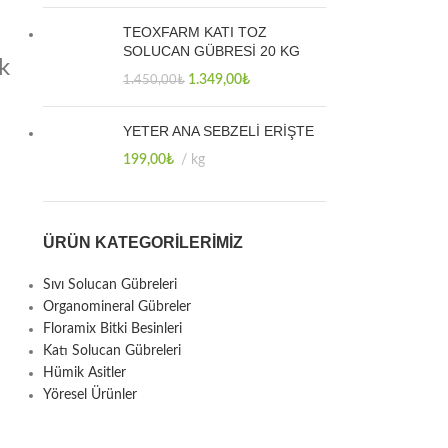
TEOXFARM KATI TOZ
SOLUCAN GÜBRESİ 20 KG
ik
1.349,00
₺
1.450,00
₺
YETER ANA SEBZELİ ERİŞTE
199,00
₺
kg
ÜRÜN KATEGORILERIMIZ
Sıvı Solucan Gübreleri
Organomineral Gübreler
Floramix Bitki Besinleri
Katı Solucan Gübreleri
Hümik Asitler
Yöresel Ürünler