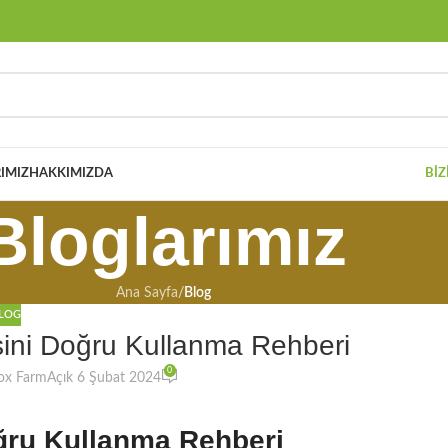
IMIZ
HAKKIMIZDA
BIZ
Bloglarımız
Ana Sayfa
/
Blog
LOG
ni Doğru Kullanma Rehberi
0
ox Farm
Açık 6 Şubat 2024
ğru Kullanma Rehberi