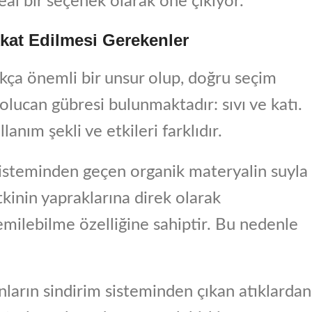
deal bir seçenek olarak öne çıkıyor.
kat Edilmesi Gerekenler
ldukça önemli bir unsur olup, doğru seçim
solucan gübresi bulunmaktadır: sıvı ve katı.
lanım şekli ve etkileri farklıdır.
 sisteminden geçen organik materyalin suyla
itkinin yapraklarına direk olarak
emilebilme özelliğine sahiptir. Bu nedenle
nların sindirim sisteminden çıkan atıklardan