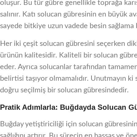
oluşur. Bu tür gübre genellikle toprağa karış
salınır. Katı solucan gübresinin en büyük av
sayede bitkiye uzun vadede besin sağlama k
Her iki çeşit solucan gübresini seçerken d
ürünün kalitesidir. Kaliteli bir solucan gübr
eder. Ayrıca solucanlar tarafından tamamen 
belirtisi taşıyor olmamalıdır. Unutmayın ki sa
doğru seçilmiş bir solucan gübresindedir.
Pratik Adımlarla: Buğdayda Solucan G
Buğday yetiştiriciliği için solucan gübresin
sağlığını artırır. Bu sürecin en hassas ve ö