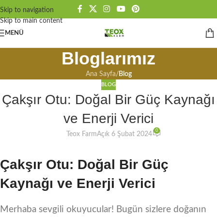
Skip to navigation
Skip to main content
MENÜ
Bloglarımız
Ana Sayfa
/
Blog
BLOG
Çakşır Otu: Doğal Bir Güç Kaynağı
ve Enerji Verici
0
Teox Farm
Açık 6 Şubat 2024
Çakşır Otu: Doğal Bir Güç
Kaynağı ve Enerji Verici
Merhaba sevgili okuyucular! Bugün sizlere doğanın