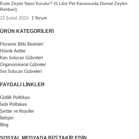
Evde Zeytin Nasıl Kurulur? (5 Litre Pet Kavanozda Domat Zeytini
Rehberi)
22 Şubat 2026
1 Yorum
ÜRÜN KATEGORILERI
Floramix Bitki Besinleri
Hümik Asitler
Katı Solucan Gübreleri
Organomineral Gübreler
Sıvı Solucan Gübreleri
FAYDALI LİNKLER
Gizlilik Politikası
İade Politakası
Şartlar ve Koşullar
İletişim
Blog
SOSYAL MEDYADA BIZI TAKIP EDIN