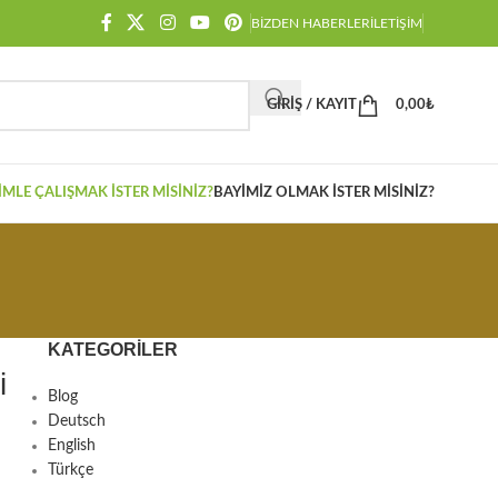
BIZDEN HABERLER
İLETIŞIM
GIRIŞ / KAYIT
0,00
₺
IMLE ÇALIŞMAK İSTER MISINIZ?
BAYIMIZ OLMAK İSTER MISINIZ?
KATEGORILER
i
Blog
Deutsch
English
Türkçe