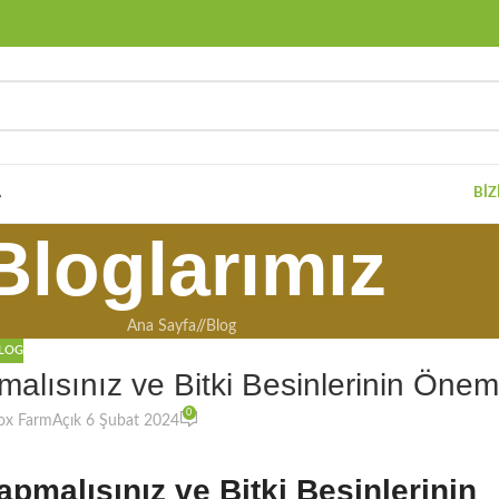
A
BIZ
Bloglarımız
Ana Sayfa
/
Blog
LOG
pmalısınız ve Bitki Besinlerinin Önem
0
ox Farm
Açık 6 Şubat 2024
Yapmalısınız ve Bitki Besinlerinin