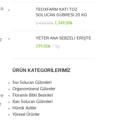
da
TEOXFARM KATI TOZ
SOLUCAN GÜBRESİ 20 KG
1.349,00
₺
1.450,00
₺
YETER ANA SEBZELİ ERİŞTE
z
199,00
₺
kg
ÜRÜN KATEGORILERIMIZ
Sıvı Solucan Gübreleri
Organomineral Gübreler
ve
Floramix Bitki Besinleri
Katı Solucan Gübreleri
e
Hümik Asitler
Yöresel Ürünler