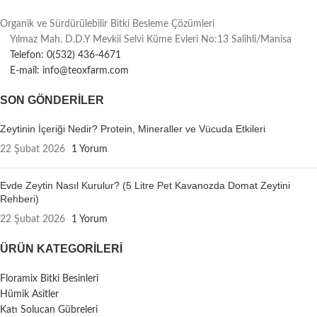
Organik ve Sürdürülebilir Bitki Besleme Çözümleri
Yılmaz Mah. D.D.Y Mevkii Selvi Küme Evleri No:13 Salihli/Manisa
Telefon: 0(532) 436-4671
E-mail: info@teoxfarm.com
SON GÖNDERILER
Zeytinin İçeriği Nedir? Protein, Mineraller ve Vücuda Etkileri
22 Şubat 2026
1 Yorum
Evde Zeytin Nasıl Kurulur? (5 Litre Pet Kavanozda Domat Zeytini
Rehberi)
22 Şubat 2026
1 Yorum
ÜRÜN KATEGORILERI
Floramix Bitki Besinleri
Hümik Asitler
Katı Solucan Gübreleri