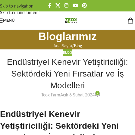
Skip to navigation
Skip to main content
MENÜ
Bloglarımız
Ana Sayfa
/
Blog
BLOG
Endüstriyel Kenevir Yetiştiriciliği:
Sektördeki Yeni Fırsatlar ve İş
Modelleri
0
Teox Farm
Açık 6 Şubat 2024
Endüstriyel Kenevir
Yetiştiriciliği: Sektördeki Yeni