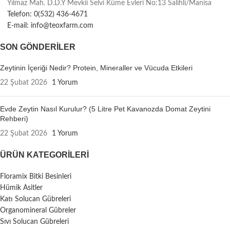
Yılmaz Mah. D.D.Y Mevkii Selvi Küme Evleri No:13 Salihli/Manisa
Telefon: 0(532) 436-4671
E-mail: info@teoxfarm.com
SON GÖNDERILER
Zeytinin İçeriği Nedir? Protein, Mineraller ve Vücuda Etkileri
22 Şubat 2026
1 Yorum
Evde Zeytin Nasıl Kurulur? (5 Litre Pet Kavanozda Domat Zeytini
Rehberi)
22 Şubat 2026
1 Yorum
ÜRÜN KATEGORILERI
Floramix Bitki Besinleri
Hümik Asitler
Katı Solucan Gübreleri
Organomineral Gübreler
Sıvı Solucan Gübreleri