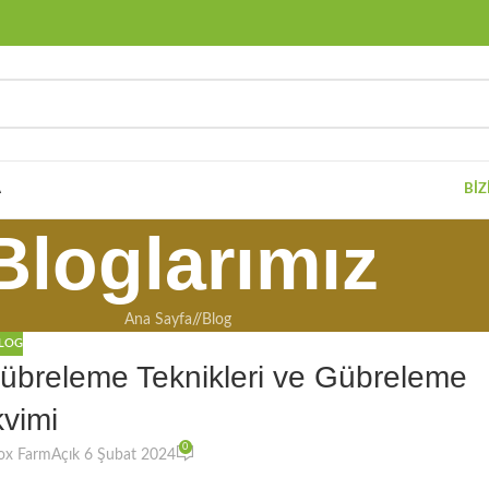
A
BIZ
Bloglarımız
Ana Sayfa
/
Blog
LOG
u Gübreleme Teknikleri ve Gübreleme
vimi
0
ox Farm
Açık 6 Şubat 2024