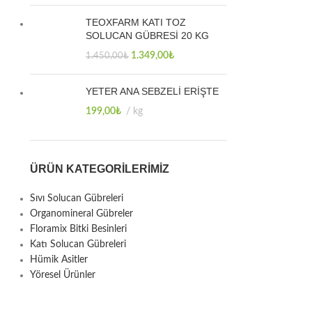
TEOXFARM KATI TOZ
SOLUCAN GÜBRESİ 20 KG
1.349,00
₺
1.450,00
₺
YETER ANA SEBZELİ ERİŞTE
199,00
₺
kg
ÜRÜN KATEGORILERIMIZ
Sıvı Solucan Gübreleri
Organomineral Gübreler
Floramix Bitki Besinleri
Katı Solucan Gübreleri
Hümik Asitler
Yöresel Ürünler