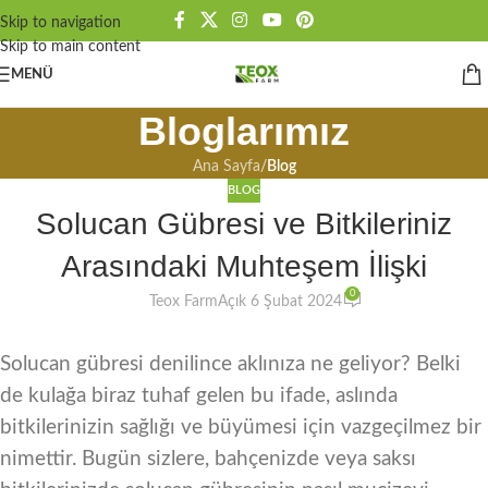
Skip to navigation
Skip to main content
MENÜ
Bloglarımız
Ana Sayfa
/
Blog
BLOG
Solucan Gübresi ve Bitkileriniz
Arasındaki Muhteşem İlişki
0
Teox Farm
Açık 6 Şubat 2024
Solucan gübresi denilince aklınıza ne geliyor? Belki
de kulağa biraz tuhaf gelen bu ifade, aslında
bitkilerinizin sağlığı ve büyümesi için vazgeçilmez bir
nimettir. Bugün sizlere, bahçenizde veya saksı