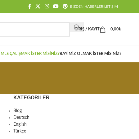
BIZDEN HABERLER
İLETIŞIM
GIRIŞ / KAYIT
0,00
₺
IMLE ÇALIŞMAK İSTER MISINIZ?
BAYIMIZ OLMAK İSTER MISINIZ?
KATEGORILER
Blog
Deutsch
English
Türkçe