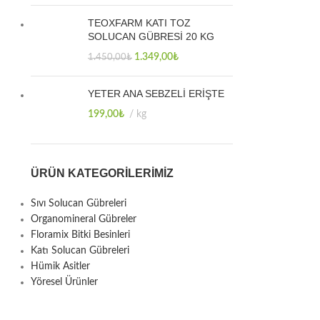
TEOXFARM KATI TOZ
SOLUCAN GÜBRESİ 20 KG
1.349,00
₺
1.450,00
₺
YETER ANA SEBZELİ ERİŞTE
199,00
₺
kg
ÜRÜN KATEGORILERIMIZ
Sıvı Solucan Gübreleri
Organomineral Gübreler
Floramix Bitki Besinleri
Katı Solucan Gübreleri
Hümik Asitler
Yöresel Ürünler