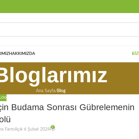
IMIZ
HAKKIMIZDA
BIZ
Bloglarımız
Ana Sayfa
/
Blog
LOG
ği İçin Budama Sonrası Gübrelemenin
olü
0
ox Farm
Açık 6 Şubat 2024