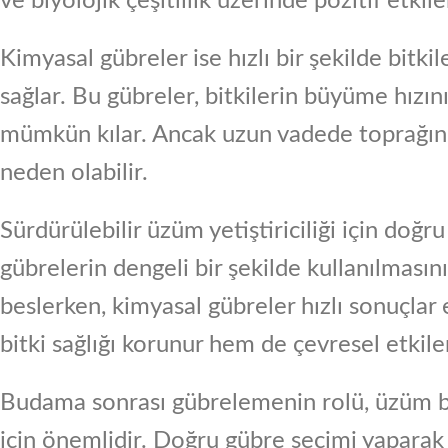
ve biyolojik çeşitlilik üzerinde pozitif etkiler
Kimyasal gübreler ise hızlı bir şekilde bitk
sağlar. Bu gübreler, bitkilerin büyüme hızı
mümkün kılar. Ancak uzun vadede toprağın ve
neden olabilir.
Sürdürülebilir üzüm yetiştiriciliği için doğ
gübrelerin dengeli bir şekilde kullanılmasın
beslerken, kimyasal gübreler hızlı sonuçlar 
bitki sağlığı korunur hem de çevresel etkile
Budama sonrası gübrelemenin rolü, üzüm ba
için önemlidir. Doğru gübre seçimi yaparak to