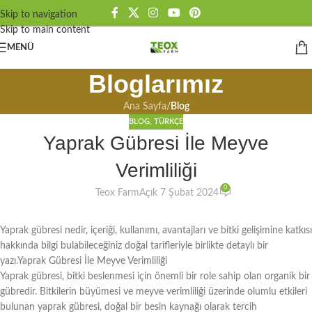
Skip to navigation
Skip to main content
MENÜ
Bloglarımız
Ana Sayfa
/
Blog
BLOG
,
TÜRKÇE
Yaprak Gübresi İle Meyve
Verimliliği
0
Teox Farm
Açık 7 Şubat 2024
Yaprak gübresi nedir, içeriği, kullanımı, avantajları ve bitki gelişimine katkısı
hakkında bilgi bulabileceğiniz doğal tarifleriyle birlikte detaylı bir
yazı.Yaprak Gübresi İle Meyve Verimliliği
Yaprak gübresi, bitki beslenmesi için önemli bir role sahip olan organik bir
gübredir. Bitkilerin büyümesi ve meyve verimliliği üzerinde olumlu etkileri
bulunan yaprak gübresi, doğal bir besin kaynağı olarak tercih