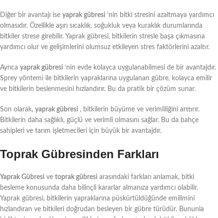
Diğer bir avantajı ise
yaprak gübresi
‘nin bitki stresini azaltmaya yardımcı
olmasıdır. Özellikle aşırı sıcaklık, soğukluk veya kuraklık durumlarında
bitkiler strese girebilir. Yaprak gübresi, bitkilerin stresle başa çıkmasına
yardımcı olur ve gelişimlerini olumsuz etkileyen stres faktörlerini azaltır.
Ayrıca
yaprak gübresi
‘nin evde kolayca uygulanabilmesi de bir avantajdır.
Sprey yöntemi ile bitkilerin yapraklarına uygulanan gübre, kolayca emilir
ve bitkilerin beslenmesini hızlandırır. Bu da pratik bir çözüm sunar.
Son olarak,
yaprak gübresi
, bitkilerin büyüme ve verimliliğini arttırır.
Bitkilerin daha sağlıklı, güçlü ve verimli olmasını sağlar. Bu da bahçe
sahipleri ve tarım işletmecileri için büyük bir avantajdır.
Toprak Gübresinden Farkları
Yaprak Gübresi
ve
toprak gübresi
arasındaki farkları anlamak, bitki
besleme konusunda daha bilinçli kararlar almanıza yardımcı olabilir.
Yaprak gübresi, bitkilerin yapraklarına püskürtüldüğünde emilimini
hızlandıran ve bitkileri doğrudan besleyen bir gübre türüdür. Bununla