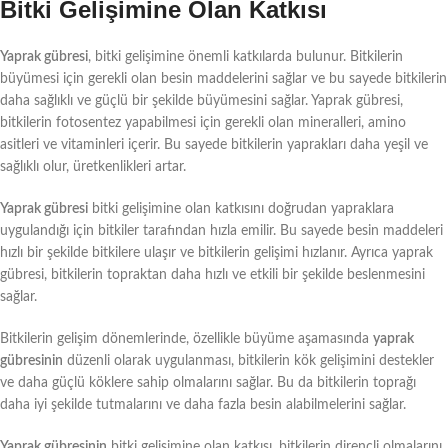
Bitki Gelişimine Olan Katkısı
Yaprak gübresi
, bitki gelişimine önemli katkılarda bulunur. Bitkilerin
büyümesi için gerekli olan besin maddelerini sağlar ve bu sayede bitkilerin
daha sağlıklı ve güçlü bir şekilde büyümesini sağlar. Yaprak gübresi,
bitkilerin fotosentez yapabilmesi için gerekli olan mineralleri, amino
asitleri ve vitaminleri içerir. Bu sayede bitkilerin yaprakları daha yeşil ve
sağlıklı olur, üretkenlikleri artar.
Yaprak gübresi
bitki gelişimine olan katkısını doğrudan yapraklara
uygulandığı için bitkiler tarafından hızla emilir. Bu sayede besin maddeleri
hızlı bir şekilde bitkilere ulaşır ve bitkilerin gelişimi hızlanır. Ayrıca yaprak
gübresi, bitkilerin topraktan daha hızlı ve etkili bir şekilde beslenmesini
sağlar.
Bitkilerin gelişim dönemlerinde, özellikle büyüme aşamasında
yaprak
gübresinin
düzenli olarak uygulanması, bitkilerin kök gelişimini destekler
ve daha güçlü köklere sahip olmalarını sağlar. Bu da bitkilerin toprağı
daha iyi şekilde tutmalarını ve daha fazla besin alabilmelerini sağlar.
Yaprak gübresinin
bitki gelişimine olan katkısı, bitkilerin dirençli olmalarını