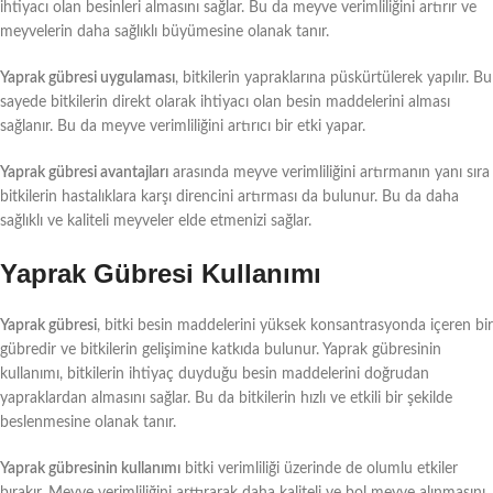
ihtiyacı olan besinleri almasını sağlar. Bu da meyve verimliliğini artırır ve
meyvelerin daha sağlıklı büyümesine olanak tanır.
Yaprak gübresi uygulaması
, bitkilerin yapraklarına püskürtülerek yapılır. Bu
sayede bitkilerin direkt olarak ihtiyacı olan besin maddelerini alması
sağlanır. Bu da meyve verimliliğini artırıcı bir etki yapar.
Yaprak gübresi avantajları
arasında meyve verimliliğini artırmanın yanı sıra
bitkilerin hastalıklara karşı direncini artırması da bulunur. Bu da daha
sağlıklı ve kaliteli meyveler elde etmenizi sağlar.
Yaprak Gübresi Kullanımı
Yaprak gübresi
, bitki besin maddelerini yüksek konsantrasyonda içeren bir
gübredir ve bitkilerin gelişimine katkıda bulunur. Yaprak gübresinin
kullanımı, bitkilerin ihtiyaç duyduğu besin maddelerini doğrudan
yapraklardan almasını sağlar. Bu da bitkilerin hızlı ve etkili bir şekilde
beslenmesine olanak tanır.
Yaprak gübresinin kullanımı
bitki verimliliği üzerinde de olumlu etkiler
bırakır. Meyve verimliliğini arttırarak daha kaliteli ve bol meyve alınmasını