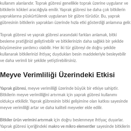
kullanım alanlarıdır. Toprak gübresi genellikle toprak üzerine uygulanır ve
bitkilerin kökleri aracılığıyla emilir. Yaprak gübresi ise daha çok bitkilerin
yapraklarına püskürtülerek uygulanan bir gübre türüdür. Bu, yaprak
gübresinin bitkilerin yaprakları üzerinde hızla etki gösterdiği anlamına gelir.
Toprak gübresi ve yaprak gübresi arasındaki farkları anlamak, bitki
besleme pratiğinizi geliştirebilir ve bitkilerinizin daha sağlıklı bir şekilde
büyümesine yardımcı olabilir. Her iki tür gübreyi de doğru şekilde
kullanarak bitkilerinizi ihtiyaç duydukları besin maddeleriyle besleyebilir
ve daha verimli bir şekilde yetiştirebilirsiniz.
Meyve Verimliliği Üzerindeki Etkisi
Yaprak gübresi
, meyve verimliliği üzerinde büyük bir etkiye sahiptir.
Bitkilerin meyve verimliliğini artırmak için yaprak gübresi kullanımı
oldukça etkilidir. Yaprak gübresinin bitki gelişimine olan katkısı sayesinde
meyve verimliliği artar ve daha kaliteli meyveler elde edilir.
Bitkiler ürün verimini artırmak
için doğru beslenmeye ihtiyaç duyarlar.
Yaprak gübresi içeriğindeki
makro ve mikro elementler
sayesinde bitkilerin