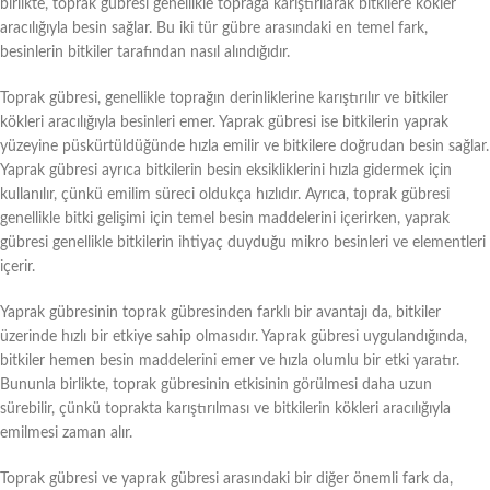
birlikte, toprak gübresi genellikle toprağa karıştırılarak bitkilere kökler
aracılığıyla besin sağlar. Bu iki tür gübre arasındaki en temel fark,
besinlerin bitkiler tarafından nasıl alındığıdır.
Toprak gübresi, genellikle toprağın derinliklerine karıştırılır ve bitkiler
kökleri aracılığıyla besinleri emer. Yaprak gübresi ise bitkilerin yaprak
yüzeyine püskürtüldüğünde hızla emilir ve bitkilere doğrudan besin sağlar.
Yaprak gübresi ayrıca bitkilerin besin eksikliklerini hızla gidermek için
kullanılır, çünkü emilim süreci oldukça hızlıdır. Ayrıca, toprak gübresi
genellikle bitki gelişimi için temel besin maddelerini içerirken, yaprak
gübresi genellikle bitkilerin ihtiyaç duyduğu mikro besinleri ve elementleri
içerir.
Yaprak gübresinin toprak gübresinden farklı bir avantajı da, bitkiler
üzerinde hızlı bir etkiye sahip olmasıdır. Yaprak gübresi uygulandığında,
bitkiler hemen besin maddelerini emer ve hızla olumlu bir etki yaratır.
Bununla birlikte, toprak gübresinin etkisinin görülmesi daha uzun
sürebilir, çünkü toprakta karıştırılması ve bitkilerin kökleri aracılığıyla
emilmesi zaman alır.
Toprak gübresi ve yaprak gübresi arasındaki bir diğer önemli fark da,