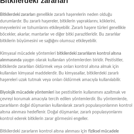
Bitkilerdeki zararları
Bitkilerdeki zararları
genellikle zararlı haşerelerin neden olduğu
durumlardır. Bu zararlı haşereler, bitkilerin yapraklarını, köklerini,
meyvelerini ve tohumlarını etkileyebilir. Zararlı haşere türleri genellikle
böcekler, akarlar, mantarlar ve diğer bitki parazitleridir. Bu zararlılar
bitkilerin büyümesini ve sağlığını olumsuz etkileyebilir.
Kimyasal mücadele yöntemleri
bitkilerdeki zararlıların kontrol altına
alınmasında
yaygın olarak kullanılan yöntemlerden biridir. Pestisitler,
bitkilerde zararlıları öldürmek veya onları kontrol altına almak için
kullanılan kimyasal maddelerdir. Bu kimyasallar, bitkilerdeki zararlı
haşereleri uzak tutmak veya onları öldürmek amacıyla kullanılabilir.
Biyolojik mücadele yöntemleri
ise pestisitlerin kullanımını azaltmak ve
çevreyi korumak amacıyla tercih edilen yöntemlerdir. Bu yöntemlerde,
zararlıların doğal düşmanları kullanılarak zararlı populasyonlarının kontrol
altına alınması hedeflenir. Doğal düşmanlar, zararlı populasyonlarını
kontrol ederek bitkilerin zarar görmesini engeller.
Bitkilerdeki zararların kontrol altına alınması için
fiziksel mücadele