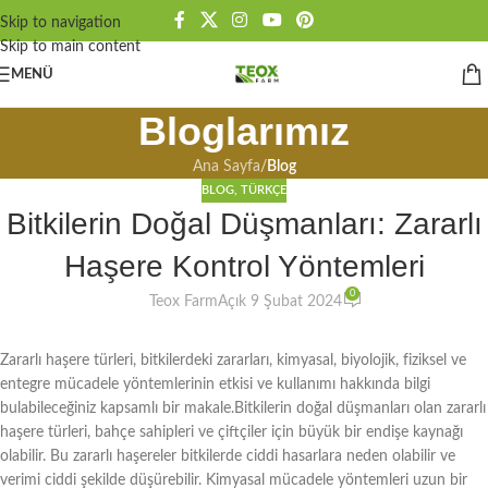
Skip to navigation
Skip to main content
MENÜ
Bloglarımız
Ana Sayfa
/
Blog
BLOG
,
TÜRKÇE
Bitkilerin Doğal Düşmanları: Zararlı
Haşere Kontrol Yöntemleri
0
Teox Farm
Açık 9 Şubat 2024
Zararlı haşere türleri, bitkilerdeki zararları, kimyasal, biyolojik, fiziksel ve
entegre mücadele yöntemlerinin etkisi ve kullanımı hakkında bilgi
bulabileceğiniz kapsamlı bir makale.Bitkilerin doğal düşmanları olan zararlı
haşere türleri, bahçe sahipleri ve çiftçiler için büyük bir endişe kaynağı
olabilir. Bu zararlı haşereler bitkilerde ciddi hasarlara neden olabilir ve
verimi ciddi şekilde düşürebilir. Kimyasal mücadele yöntemleri uzun bir