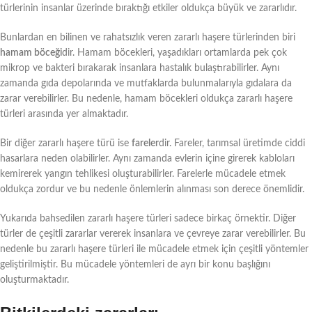
türlerinin insanlar üzerinde bıraktığı etkiler oldukça büyük ve zararlıdır.
Bunlardan en bilinen ve rahatsızlık veren zararlı haşere türlerinden biri
hamam böceği
dir. Hamam böcekleri, yaşadıkları ortamlarda pek çok
mikrop ve bakteri bırakarak insanlara hastalık bulaştırabilirler. Aynı
zamanda gıda depolarında ve mutfaklarda bulunmalarıyla gıdalara da
zarar verebilirler. Bu nedenle, hamam böcekleri oldukça zararlı haşere
türleri arasında yer almaktadır.
Bir diğer zararlı haşere türü ise
fareler
dir. Fareler, tarımsal üretimde ciddi
hasarlara neden olabilirler. Aynı zamanda evlerin içine girerek kabloları
kemirerek yangın tehlikesi oluşturabilirler. Farelerle mücadele etmek
oldukça zordur ve bu nedenle önlemlerin alınması son derece önemlidir.
Yukarıda bahsedilen zararlı haşere türleri sadece birkaç örnektir. Diğer
türler de çeşitli zararlar vererek insanlara ve çevreye zarar verebilirler. Bu
nedenle bu zararlı haşere türleri ile mücadele etmek için çeşitli yöntemler
geliştirilmiştir. Bu mücadele yöntemleri de ayrı bir konu başlığını
oluşturmaktadır.