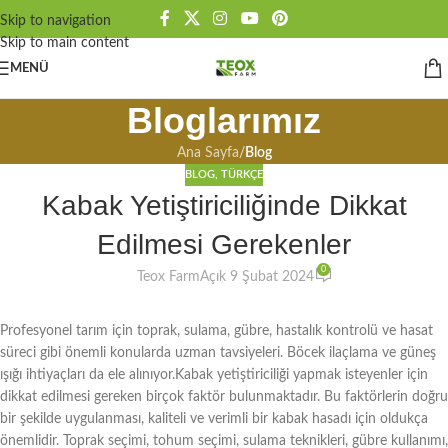
Skip to navigation
Skip to main content
MENÜ
Bloglarımız
Ana Sayfa
/
Blog
BLOG
,
TÜRKÇE
Kabak Yetiştiriciliğinde Dikkat
Edilmesi Gerekenler
0
Teox Farm
Açık 9 Şubat 2024
Profesyonel tarım için toprak, sulama, gübre, hastalık kontrolü ve hasat
süreci gibi önemli konularda uzman tavsiyeleri. Böcek ilaçlama ve güneş
ışığı ihtiyaçları da ele alınıyor.Kabak yetiştiriciliği yapmak isteyenler için
dikkat edilmesi gereken birçok faktör bulunmaktadır. Bu faktörlerin doğru
bir şekilde uygulanması, kaliteli ve verimli bir kabak hasadı için oldukça
önemlidir. Toprak seçimi, tohum seçimi, sulama teknikleri, gübre kullanımı,