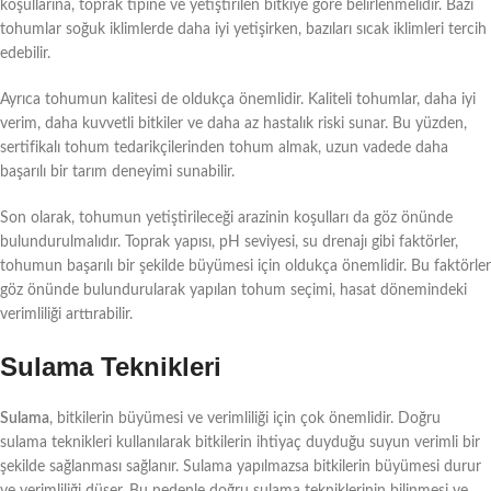
koşullarına, toprak tipine ve yetiştirilen bitkiye göre belirlenmelidir. Bazı
tohumlar soğuk iklimlerde daha iyi yetişirken, bazıları sıcak iklimleri tercih
edebilir.
Ayrıca tohumun kalitesi de oldukça önemlidir. Kaliteli tohumlar, daha iyi
verim, daha kuvvetli bitkiler ve daha az hastalık riski sunar. Bu yüzden,
sertifikalı tohum tedarikçilerinden tohum almak, uzun vadede daha
başarılı bir tarım deneyimi sunabilir.
Son olarak, tohumun yetiştirileceği arazinin koşulları da göz önünde
bulundurulmalıdır. Toprak yapısı, pH seviyesi, su drenajı gibi faktörler,
tohumun başarılı bir şekilde büyümesi için oldukça önemlidir. Bu faktörler
göz önünde bulundurularak yapılan tohum seçimi, hasat dönemindeki
verimliliği arttırabilir.
Sulama Teknikleri
Sulama
, bitkilerin büyümesi ve verimliliği için çok önemlidir. Doğru
sulama teknikleri kullanılarak bitkilerin ihtiyaç duyduğu suyun verimli bir
şekilde sağlanması sağlanır. Sulama yapılmazsa bitkilerin büyümesi durur
ve verimliliği düşer. Bu nedenle doğru sulama tekniklerinin bilinmesi ve