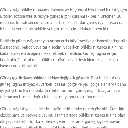
Güneş ışığı, bitkilerin hayatta kalması ve büyümesi için temel bir ihtiyaçtır.
Bitkiler, fotosentez süreciyle güneş ışığını kullanarak besin üretirler. Bu
nedenle, toprak seçimi ve sulama teknikleri kadar güneş ışığı ihtiyacı da
bitkilerin verimli bir şekilde yetiştirilmesi için oldukça önemlidir.
Bitkilerin güneş ışığı almayan ortamlarda büyümesi ve gelişmesi zorlaşabilir.
Bu nedenle, bahçe veya tarla seçimi yaparken bitkilerin güneş ışığını ne
kadar süreyle alacağına dikkat etmek önemlidir. Güneş ışığına erişimin
kısıtlı olduğu alanlarda, bitkilerin büyümesini desteklemek için ek ışık
kaynakları kullanılabilir.
Güneş ışığı ihtiyacı bitkiden bitkiye değişiklik gösterir.
Bazı bitkiler direkt
güneş ışığına ihtiyaç duyarken, bazıları gölge ve yarı gölge alanlarda daha
iyi yetişebilir. Bu nedenle, her bitki türünün güneş ışığı ihtiyaçlarını ve
toleransını bilmek, doğru bitki seçimi yapmak için önemlidir.
Güneş ışığı ihtiyacı, bitkilerin büyüme dönemlerinde değişebilir. Özellikle
çiçeklenme ve meyve oluşumu aşamalarında bitkilerin güneş ışığına olan
ihtiyacı artabilir. Bu dönemlerde yeterli miktarda güneş ışığı alamayan
bitkilerin verimi düşebilir ve sağlıklı bir şekilde büyüyemeyebilir.