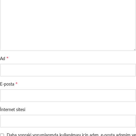
*
Ad
*
E-posta
İnternet sitesi
Daha sonraki yorumlarımda kullanılması için adım, e-posta adresim ve