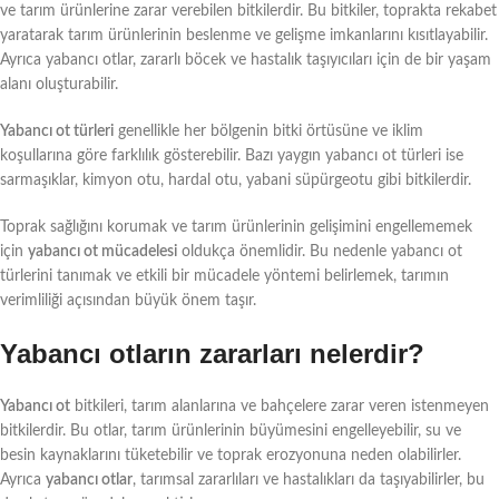
ve tarım ürünlerine zarar verebilen bitkilerdir. Bu bitkiler, toprakta rekabet
yaratarak tarım ürünlerinin beslenme ve gelişme imkanlarını kısıtlayabilir.
Ayrıca yabancı otlar, zararlı böcek ve hastalık taşıyıcıları için de bir yaşam
alanı oluşturabilir.
Yabancı ot türleri
genellikle her bölgenin bitki örtüsüne ve iklim
koşullarına göre farklılık gösterebilir. Bazı yaygın yabancı ot türleri ise
sarmaşıklar, kimyon otu, hardal otu, yabani süpürgeotu gibi bitkilerdir.
Toprak sağlığını korumak ve tarım ürünlerinin gelişimini engellememek
için
yabancı ot mücadelesi
oldukça önemlidir. Bu nedenle yabancı ot
türlerini tanımak ve etkili bir mücadele yöntemi belirlemek, tarımın
verimliliği açısından büyük önem taşır.
Yabancı otların zararları nelerdir?
Yabancı ot
bitkileri, tarım alanlarına ve bahçelere zarar veren istenmeyen
bitkilerdir. Bu otlar, tarım ürünlerinin büyümesini engelleyebilir, su ve
besin kaynaklarını tüketebilir ve toprak erozyonuna neden olabilirler.
Ayrıca
yabancı otlar
, tarımsal zararlıları ve hastalıkları da taşıyabilirler, bu