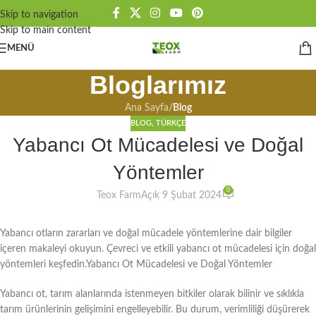
Skip to navigation
Skip to main content
MENÜ
Bloglarımız
Ana Sayfa
/
Blog
BLOG
,
TÜRKÇE
Yabancı Ot Mücadelesi ve Doğal
Yöntemler
0
Teox Farm
Açık 9 Şubat 2024
Yabancı otların zararları ve doğal mücadele yöntemlerine dair bilgiler
içeren makaleyi okuyun. Çevreci ve etkili yabancı ot mücadelesi için doğal
yöntemleri keşfedin.Yabancı Ot Mücadelesi ve Doğal Yöntemler
Yabancı ot, tarım alanlarında istenmeyen bitkiler olarak bilinir ve sıklıkla
tarım ürünlerinin gelişimini engelleyebilir. Bu durum, verimliliği düşürerek