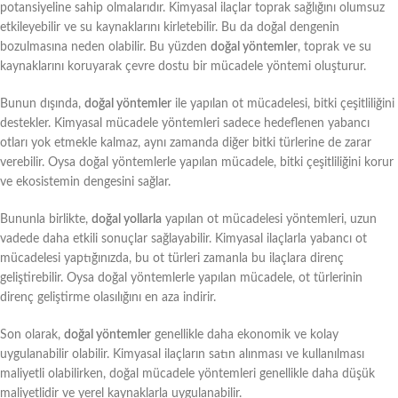
potansiyeline sahip olmalarıdır. Kimyasal ilaçlar toprak sağlığını olumsuz
etkileyebilir ve su kaynaklarını kirletebilir. Bu da doğal dengenin
bozulmasına neden olabilir. Bu yüzden
doğal yöntemler
, toprak ve su
kaynaklarını koruyarak çevre dostu bir mücadele yöntemi oluşturur.
Bunun dışında,
doğal yöntemler
ile yapılan ot mücadelesi, bitki çeşitliliğini
destekler. Kimyasal mücadele yöntemleri sadece hedeflenen yabancı
otları yok etmekle kalmaz, aynı zamanda diğer bitki türlerine de zarar
verebilir. Oysa doğal yöntemlerle yapılan mücadele, bitki çeşitliliğini korur
ve ekosistemin dengesini sağlar.
Bununla birlikte,
doğal yollarla
yapılan ot mücadelesi yöntemleri, uzun
vadede daha etkili sonuçlar sağlayabilir. Kimyasal ilaçlarla yabancı ot
mücadelesi yaptığınızda, bu ot türleri zamanla bu ilaçlara direnç
geliştirebilir. Oysa doğal yöntemlerle yapılan mücadele, ot türlerinin
direnç geliştirme olasılığını en aza indirir.
Son olarak,
doğal yöntemler
genellikle daha ekonomik ve kolay
uygulanabilir olabilir. Kimyasal ilaçların satın alınması ve kullanılması
maliyetli olabilirken, doğal mücadele yöntemleri genellikle daha düşük
maliyetlidir ve yerel kaynaklarla uygulanabilir.