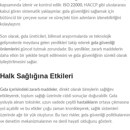
kapsamında izlenir ve kontrol edilir.
ISO 22000
, HACCP gibi uluslararası
kabul gören sistematik yaklaşımlar, gıda güvenliğini sağlamak için
bütüncül bir çerçeve sunar ve süreçteki tüm adımların izlenebilirliğini
kolaylaştırır.
Son olarak, gıda üreticileri, bilimsel araştırmalarda ve teknolojik
gelişmelerde meydana gelen yenilikleri takip ederek
gıda güvenliği
önlemlerini
güncel tutmak zorundadır. Bu yenilikler, zararlı maddelerin
daha etkin bir şekilde tespit edilmesini ve gıda güvenliğinin sürekli olarak
iyileştirilmesini sağlar.
Halk Sağlığına Etkileri
Gıda içerisindeki zararlı maddeler
, direkt olarak bireylerin sağlığını
etkileyerek, toplum sağlığı üzerinde ciddi sonuçlar doğurabilir. Gıda
yoluyla alınan toksinler, uzun vadede çeşitli
hastalıkların
ortaya çıkmasına
yol açabilir ve bu etkiler çoğu zaman kronikleşerek, sağlık sistemleri
üzerinde ağır bir yük oluşturur. Bu tarz riskler, gıda güvenliği politikalarının
ve denetim mekanizmalarının ne denli hayati olduğunu gösterir.