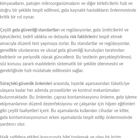
kimyasalların, patojen mikroorganizmaların ve diğer kirleticilerin hızlı ve
doğru bir şekilde tespit edilmesi, gıda kaynaklı hastalıkların önlenmesinde
kritik bir rol oynar.
Çeşitli
gıda güvenliği standartları
ve regülasyonlar, gıda üreticilerini ve
işleyicilerini, belirli sıklıkta ve detayda
risk faktörleri
ni tespit etmek
amacıyla düzenli test yapmaya zorlar. Bu standartlar ve regülasyonlar,
genellikle uluslararası ve ulusal gıda güvenliği kuruluşları tarafından
belirlenir ve periyodik olarak güncellenir. Bu testlerin gerçekleştirilmesi,
söz konusu zararlı maddelerin sistematik bir şekilde izlenmesini ve
gerektiğinde hızlı müdahale edilmesini sağlar.
Süreçteki güvenlik önlemleri
arasında, hazırlık aşamasından tüketiciye
ulaşana kadar her adımda prosedürler ve kontrol mekanizmaları
bulunmaktadır. Bu önlemler, çapraz kontaminasyonu önleme, gıda işleme
ekipmanlarının düzenli dezenfeksiyonu ve çalışanlar için hijyen eğitimleri
gibi çeşitli faaliyetleri içerir. Bu aşamalarda kullanılan cihazlar ve kitler,
gıda kontaminasyonunun erken aşamalarda tespit edilip önlenmesinde
yardımcı olur.
Halk sağlığına etkileri konusunda bilgi toplamak ve olası bir krizin