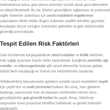
önlenebilmesi adına, gıda izleme sistemleri sürekli olarak güncellenmekte
ve iyileştirilmektedir. Bu ise, tüketici güvenliğinin sağlanması ve potansiyel
sağlık risklerinin azaltılması için
zararlı maddelerin engellenmesi
çalışmalarını direkt etkiler. Bugün kullanılan analitik teknikler, geçmişte
karşılaşılan birçok zorluğun üstesinden gelmekte ve gıda sektöründeki
güvenliği artırmaktadır.
Tespit Edilen Risk Faktörleri
Gıda ürünlerinde karşılaşılabilecek
zehirli maddeler
ve
kirlilik
faktörleri,
halk sağlığı açısından büyük riskler taşımaktadır. İçeriğinde
pestisitler, ağır
metaller
, ve
mikroorganizmalar
gibi zararlı elementler bulunan gıdalar,
tüketicilerin karşılaştığı en önemli risk faktörlerinden bazılarıdır.
Yetkilendirilmiş laboratuvarlar, gıdaların içindeki zararlı maddelerin
tespiti
için çeşitli test ve
analiz yöntemleri
kullanır. Bu süreç, hem gıdaların
başlangıç aşamasında hem de piyasaya sürülmeden hemen önce
gerçekleştirilen
gıda güvenlik testleri
ile yapılır. Amaç, tüketiciye
ulaşmadan evvel potansiyel tehditleri belirlemek ve gerekli önlemleri
alabilmektir.