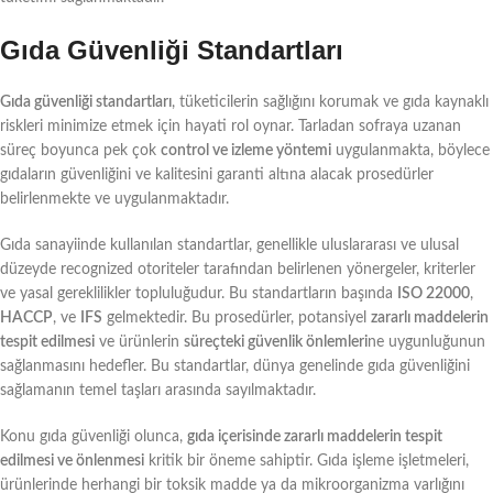
Gıda Güvenliği Standartları
Gıda güvenliği standartları
, tüketicilerin sağlığını korumak ve gıda kaynaklı
riskleri minimize etmek için hayati rol oynar. Tarladan sofraya uzanan
süreç boyunca pek çok
control ve izleme yöntemi
uygulanmakta, böylece
gıdaların güvenliğini ve kalitesini garanti altına alacak prosedürler
belirlenmekte ve uygulanmaktadır.
Gıda sanayiinde kullanılan standartlar, genellikle uluslararası ve ulusal
düzeyde recognized otoriteler tarafından belirlenen yönergeler, kriterler
ve yasal gereklilikler topluluğudur. Bu standartların başında
ISO 22000
,
HACCP
, ve
IFS
gelmektedir. Bu prosedürler, potansiyel
zararlı maddelerin
tespit edilmesi
ve ürünlerin
süreçteki güvenlik önlemleri
ne uygunluğunun
sağlanmasını hedefler. Bu standartlar, dünya genelinde gıda güvenliğini
sağlamanın temel taşları arasında sayılmaktadır.
Konu gıda güvenliği olunca,
gıda içerisinde zararlı maddelerin tespit
edilmesi ve önlenmesi
kritik bir öneme sahiptir. Gıda işleme işletmeleri,
ürünlerinde herhangi bir toksik madde ya da mikroorganizma varlığını