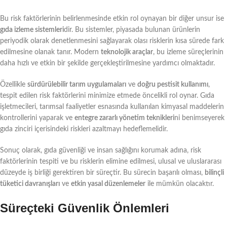
Bu risk faktörlerinin belirlenmesinde etkin rol oynayan bir diğer unsur ise
gıda izleme sistemleri
dir. Bu sistemler, piyasada bulunan ürünlerin
periyodik olarak denetlenmesini sağlayarak olası risklerin kısa sürede fark
edilmesine olanak tanır. Modern
teknolojik araçlar
, bu izleme süreçlerinin
daha hızlı ve etkin bir şekilde gerçekleştirilmesine yardımcı olmaktadır.
Özellikle
sürdürülebilir tarım uygulamaları
ve
doğru pestisit kullanımı
,
tespit edilen risk faktörlerini minimize etmede öncelikli rol oynar. Gıda
işletmecileri, tarımsal faaliyetler esnasında kullanılan kimyasal maddelerin
kontrollerini yaparak ve
entegre zararlı yönetim teknikleri
ni benimseyerek
gıda zinciri içerisindeki riskleri azaltmayı hedeflemelidir.
Sonuç olarak, gıda güvenliği ve insan sağlığını korumak adına, risk
faktörlerinin tespiti ve bu risklerin elimine edilmesi, ulusal ve uluslararası
düzeyde iş birliği gerektiren bir süreçtir. Bu sürecin başarılı olması,
bilinçli
tüketici davranışları
ve
etkin yasal düzenlemeler
ile mümkün olacaktır.
Süreçteki Güvenlik Önlemleri