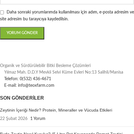
Daha sonraki yorumlarımda kullanılması için adım, e-posta adresim ve
site adresim bu tarayıcıya kaydedilsin.
Organik ve Sürdürülebilir Bitki Besleme Çözümleri
Yılmaz Mah. D.D.Y Mevkii Selvi Küme Evleri No:13 Salihli/Manisa
Telefon: 0(532) 436-4671
E-mail: info@teoxfarm.com
SON GÖNDERILER
Zeytinin İçeriği Nedir? Protein, Mineraller ve Vücuda Etkileri
22 Şubat 2026
1 Yorum
Evde Zeytin Nasıl Kurulur? (5 Litre Pet Kavanozda Domat Zeytini