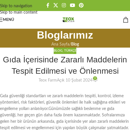
Skip to navigation
Skip to main content
MENÜ
Bloglarımız
Ana Sayfa
/
Blog
BLOG
,
TÜRKÇE
Gıda İçerisinde Zararlı Maddelerin
Tespit Edilmesi ve Önlenmesi
0
Teox Farm
Açık 10 Şubat 2024
Gıda güvenliği standartları ve zararlı maddelerin tespiti, kontrol, izleme
yöntemleri, risk faktörleri, güvenlik önlemleri ile halk sağlığına etkileri ve
engelleme yolları anlatılıyor.Günümüzde sağlıklı beslenme ve gıda
güvenliği, her geçen gün daha fazla önem kazanmaktadır. Sofralarımıza
gelen her bir ürünün arkasında, gıda içerisinde yer alan zararlı maddelerin
tespit edilmesi ve engellenmesi için yapılan büyük çalışmalar yatmaktadır.