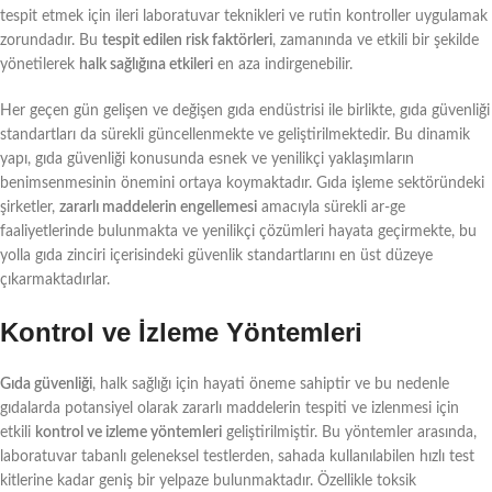
tespit etmek için ileri laboratuvar teknikleri ve rutin kontroller uygulamak
zorundadır. Bu
tespit edilen risk faktörleri
, zamanında ve etkili bir şekilde
yönetilerek
halk sağlığına etkileri
en aza indirgenebilir.
Her geçen gün gelişen ve değişen gıda endüstrisi ile birlikte, gıda güvenliği
standartları da sürekli güncellenmekte ve geliştirilmektedir. Bu dinamik
yapı, gıda güvenliği konusunda esnek ve yenilikçi yaklaşımların
benimsenmesinin önemini ortaya koymaktadır. Gıda işleme sektöründeki
şirketler,
zararlı maddelerin engellemesi
amacıyla sürekli ar-ge
faaliyetlerinde bulunmakta ve yenilikçi çözümleri hayata geçirmekte, bu
yolla gıda zinciri içerisindeki güvenlik standartlarını en üst düzeye
çıkarmaktadırlar.
Kontrol ve İzleme Yöntemleri
Gıda güvenliği
, halk sağlığı için hayati öneme sahiptir ve bu nedenle
gıdalarda potansiyel olarak zararlı maddelerin tespiti ve izlenmesi için
etkili
kontrol ve izleme yöntemleri
geliştirilmiştir. Bu yöntemler arasında,
laboratuvar tabanlı geleneksel testlerden, sahada kullanılabilen hızlı test
kitlerine kadar geniş bir yelpaze bulunmaktadır. Özellikle toksik