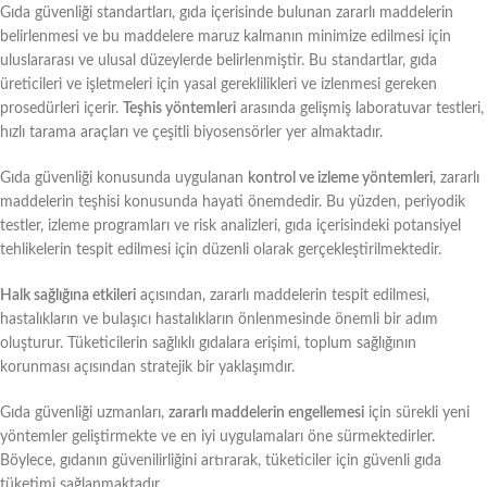
Gıda güvenliği standartları, gıda içerisinde bulunan zararlı maddelerin
belirlenmesi ve bu maddelere maruz kalmanın minimize edilmesi için
uluslararası ve ulusal düzeylerde belirlenmiştir. Bu standartlar, gıda
üreticileri ve işletmeleri için yasal gereklilikleri ve izlenmesi gereken
prosedürleri içerir.
Teşhis yöntemleri
arasında gelişmiş laboratuvar testleri,
hızlı tarama araçları ve çeşitli biyosensörler yer almaktadır.
Gıda güvenliği konusunda uygulanan
kontrol ve izleme yöntemleri
, zararlı
maddelerin teşhisi konusunda hayati önemdedir. Bu yüzden, periyodik
testler, izleme programları ve risk analizleri, gıda içerisindeki potansiyel
tehlikelerin tespit edilmesi için düzenli olarak gerçekleştirilmektedir.
Halk sağlığına etkileri
açısından, zararlı maddelerin tespit edilmesi,
hastalıkların ve bulaşıcı hastalıkların önlenmesinde önemli bir adım
oluşturur. Tüketicilerin sağlıklı gıdalara erişimi, toplum sağlığının
korunması açısından stratejik bir yaklaşımdır.
Gıda güvenliği uzmanları,
zararlı maddelerin engellemesi
için sürekli yeni
yöntemler geliştirmekte ve en iyi uygulamaları öne sürmektedirler.
Böylece, gıdanın güvenilirliğini artırarak, tüketiciler için güvenli gıda
tüketimi sağlanmaktadır.