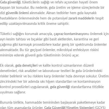
Gıda güvenliği
, tüketicilerin sağlığı ve refahı açısından hayati önem
taşıyan bir konudur. Bu nedenle, gıda üretim ve işleme süreçlerinde bir
dizi
güvenlik önlemi
alınmalıdır. Alınan tedbirler hem gıda kaynaklı
hastalıkların önlenmesinde hem de potansiyel
zararlı maddelerin
tespit
edilip uzaklaştırılmasında kritik öneme sahiptir.
Tüketici sağlığını korumak amacıyla,
çapraz kontaminasyon
u önlemek için
ayrı kesim tahtası ve bıçaklar gibi basit aletlerden, karantina ve geri
çağırma gibi karmaşık prosedürlere kadar geniş bir spektrumda önlemler
alınmaktadır. Bu tür geçişsel önlemler, mikrobiyal enfeksiyon riskini
minimize ederek güvenli gıda tüketiminin önünü açar.
Ek olarak,
gıda denetçileri
ve kalite kontrol uzmanlarının düzenli
denetimleri, risk analizleri ve laboratuvar testleri ile gıda ürünlerindeki
riskler belirlenir ve bu risklere karşı önlemler hızla devreye sokulur. Üretim
zincirindeki her bir adımda sıkı hijyen standartları ve kontaminasyon
kontrol prosedürleri uygulanarak,
gıda güvenliği
standartlarına titizlikle
uyulması sağlanır.
Bununla birlikte, hammadde temininden başlayarak paketlemeye kadar
olan tüm aşamalarda ürünler,
Gıda Güvenliği Yönetim Sistemleri
(GGYS)