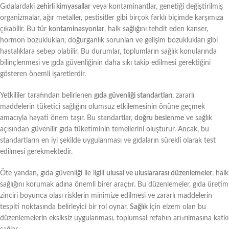
Gıdalardaki
zehirli kimyasallar
veya kontaminantlar, genetiği değiştirilmiş
organizmalar, ağır metaller, pestisitler gibi birçok farklı biçimde karşımıza
çıkabilir. Bu tür
kontaminasyonlar
, halk sağlığını tehdit eden kanser,
hormon bozuklukları, doğurganlık sorunları ve gelişim bozuklukları gibi
hastalıklara sebep olabilir. Bu durumlar, toplumların sağlık konularında
bilinçlenmesi ve gıda güvenliğinin daha sıkı takip edilmesi gerektiğini
gösteren önemli işaretlerdir.
Yetkililer tarafından belirlenen
gıda güvenliği standartları
, zararlı
maddelerin tüketici sağlığını olumsuz etkilemesinin önüne geçmek
amacıyla hayati önem taşır. Bu standartlar,
doğru beslenme
ve sağlık
açısından güvenilir gıda tüketiminin temellerini oluşturur. Ancak, bu
standartların en iyi şekilde uygulanması ve gıdaların sürekli olarak test
edilmesi gerekmektedir.
Öte yandan, gıda güvenliği ile ilgili
ulusal ve uluslararası düzenlemeler
, halk
sağlığını korumak adına önemli birer araçtır. Bu düzenlemeler, gıda üretim
zinciri boyunca olası risklerin minimize edilmesi ve zararlı maddelerin
tespiti noktasında belirleyici bir rol oynar.
Sağlık
için elzem olan bu
düzenlemelerin eksiksiz uygulanması, toplumsal refahın artırılmasına katkı