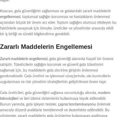
sağlar.
Kısacası, gıda güvenliğinin sağlanması ve gıdalardaki zararlı maddelerin
engellenmesi
, toplumsal sağlığın korunması ve hastalıkların önlenmesi
açısından büyük bir önem arz eder. Toplum sağlığını olumsuz etkileyen bu
faktörlerle savaşmak için bireyler, üreticiler ve yönetimler arasında etkili
bir iş birliği ve sürekli bilgilendirme gereklidir.
Zararlı Maddelerin Engellemesi
Zararlı maddelerin engellemesi
, gıda güvenliği alanında hayati bir öneme
sahiptir. Tüketicilerin sağlığını korumak ve güvenli gıda tüketimini
sağlamak için, bu maddelerin gıda zincirine girişinin önlenmesi
gerekmektedir. Gıda üretimi ve işlenmesi süreçlerinde, sıkı kontrollerin
uygulanması ve risk yönetimi stratejilerinin geliştirilmesi önem taşır.
Gıda üreticileri, gıda güvenliğini sağlama sorumluluğu altında,
modern
teknolojileri
ve ileri izleme sistemlerini kullanmaya teşvik edilmelidir.
Bunun yanında, gıda işleyen tesisler,
çapraz kontaminasyonu
önlemek
amacıyla düzenli aralıklarla temizlenmeli ve dezenfekte edilmelidir. Bu
yöntemler, zararlı maddelerin gıda ürünlerine bulaşmasını azaltmaya