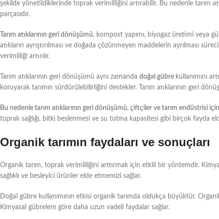
şekilde yönetildiklerinde toprak verimliliğini artırabilir. Bu nedenle tarım
parçasıdır.
Tarım atıklarının geri dönüşümü
, kompost yapımı, biyogaz üretimi veya gübr
atıkların ayrıştırılması ve doğada çözünmeyen maddelerin ayrılması sürec
verimliliği artırılır.
Tarım atıklarının geri dönüşümü aynı zamanda
doğal gübre
kullanımını art
koruyarak tarımın sürdürülebilirliğini destekler. Tarım atıklarının geri dönü
Bu nedenle tarım atıklarının geri dönüşümü, çiftçiler ve tarım endüstrisi iç
toprak sağlığı, bitki beslenmesi ve su tutma kapasitesi gibi birçok fayda elde
Organik tarımın faydaları ve sonuçları
Organik tarım, toprak verimliliğini arttırmak için etkili bir yöntemdir. Kimya
sağlıklı ve besleyici ürünler elde etmemizi sağlar.
Doğal gübre kullanımının etkisi organik tarımda oldukça büyüktür. Organik 
Kimyasal gübrelere göre daha uzun vadeli faydalar sağlar.