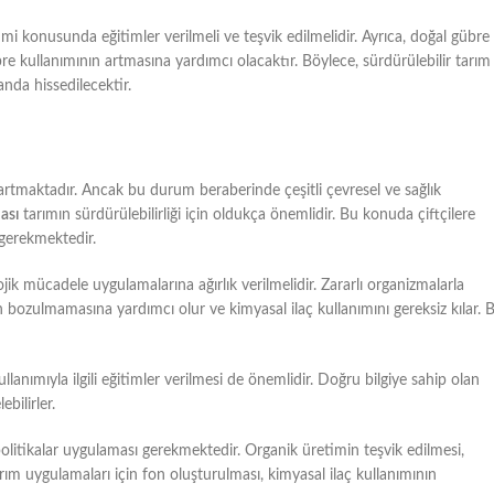
imi konusunda eğitimler verilmeli ve teşvik edilmelidir. Ayrıca, doğal gübre
e kullanımının artmasına yardımcı olacaktır. Böylece, sürdürülebilir tarım
nda hissedilecektir.
rtmaktadır. Ancak bu durum beraberinde çeşitli çevresel ve sağlık
ası
tarımın sürdürülebilirliği için oldukça önemlidir. Bu konuda çiftçilere
 gerekmektedir.
lojik mücadele uygulamalarına ağırlık verilmelidir. Zararlı organizmalarla
n bozulmamasına yardımcı olur ve kimyasal ilaç kullanımını gereksiz kılar. 
kullanımıyla ilgili eğitimler verilmesi de önemlidir. Doğru bilgiye sahip olan
bilirler.
litikalar uygulaması gerekmektedir. Organik üretimin teşvik edilmesi,
rım uygulamaları için fon oluşturulması, kimyasal ilaç kullanımının