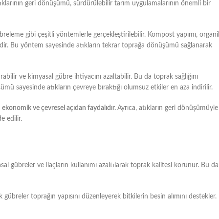
 atıklarının geri dönüşümü, sürdürülebilir tarım uygulamalarının önemli bir
eleme gibi çeşitli yöntemlerle gerçekleştirilebilir. Kompost yapımı, organi
idir. Bu yöntem sayesinde atıkların tekrar toprağa dönüşümü sağlanarak
ırabilir ve kimyasal gübre ihtiyacını azaltabilir. Bu da toprak sağlığını
şümü sayesinde atıkların çevreye bıraktığı olumsuz etkiler en aza indirilir.
in ekonomik ve çevresel açıdan faydalıdır.
Ayrıca, atıkların geri dönüşümüyle
 edilir.
sal gübreler ve ilaçların kullanımı azaltılarak toprak kalitesi korunur. Bu da
gübreler toprağın yapısını düzenleyerek bitkilerin besin alımını destekler.