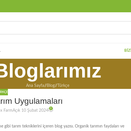
A
BIZ
Bloglarımız
Ana Sayfa
/
Blog
/
Türkçe
RKÇE
Tarım Uygulamaları
0
ox Farm
Açık 10 Şubat 2024
e gibi tarım tekniklerini içeren blog yazısı. Organik tarımın faydaları ve