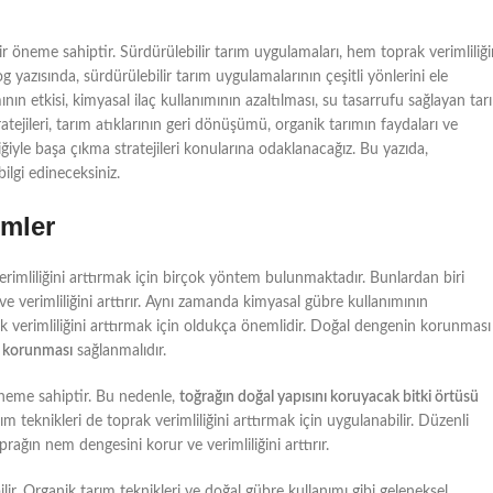
öneme sahiptir. Sürdürülebilir tarım uygulamaları, hem toprak verimliliği
yazısında, sürdürülebilir tarım uygulamalarının çeşitli yönlerini ele
ının etkisi, kimyasal ilaç kullanımının azaltılması, su tasarrufu sağlayan tar
atejileri, tarım atıklarının geri dönüşümü, organik tarımın faydaları ve
liğiyle başa çıkma stratejileri konularına odaklanacağız. Bu yazıda,
ilgi edineceksiniz.
emler
 verimliliğini arttırmak için birçok yöntem bulunmaktadır. Bunlardan biri
ve verimliliğini arttırır. Aynı zamanda kimyasal gübre kullanımının
 verimliliğini arttırmak için oldukça önemlidir. Doğal dengenin korunması
in korunması
sağlanmalıdır.
 öneme sahiptir. Bu nedenle,
toğrağın doğal yapısını koruyacak bitki örtüsü
 teknikleri de toprak verimliliğini arttırmak için uygulanabilir. Düzenli
rağın nem dengesini korur ve verimliliğini arttırır.
bilir. Organik tarım teknikleri ve doğal gübre kullanımı gibi geleneksel