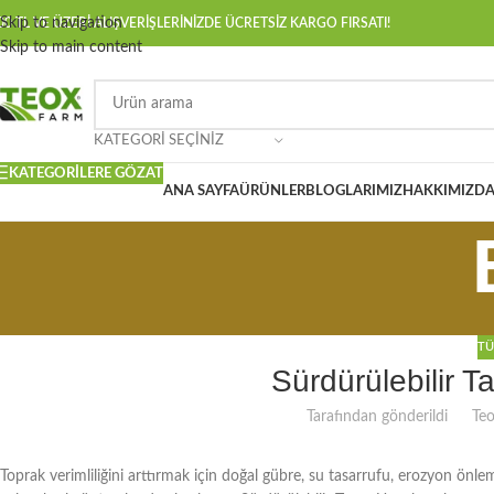
Skip to navigation
00 TL VE ÜZERİ ALIŞVERİŞLERİNİZDE ÜCRETSİZ KARGO FIRSATI!
Skip to main content
KATEGORI SEÇINIZ
KATEGORILERE GÖZAT
ANA SAYFA
ÜRÜNLER
BLOGLARIMIZ
HAKKIMIZD
TÜ
Sürdürülebilir 
Tarafından gönderildi
Te
Toprak verimliliğini arttırmak için doğal gübre, su tasarrufu, erozyon önlem