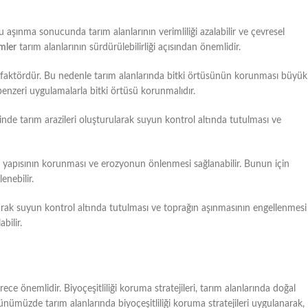
u aşınma sonucunda tarım alanlarının verimliliği azalabilir ve çevresel
mler
tarım alanlarının sürdürülebilirliği açısından önemlidir.
i faktördür. Bu nedenle tarım alanlarında bitki örtüsünün korunması büyük
benzeri uygulamalarla bitki örtüsü korunmalıdır.
nde tarım arazileri oluşturularak suyun kontrol altında tutulması ve
k yapısının korunması ve erozyonun önlenmesi sağlanabilir. Bunun için
enebilir.
ılarak suyun kontrol altında tutulması ve toprağın aşınmasının engellenmesi
bilir.
erece önemlidir. Biyoçeşitliliği koruma stratejileri, tarım alanlarında doğal
Günümüzde tarım alanlarında biyoçeşitliliği koruma stratejileri uygulanarak,