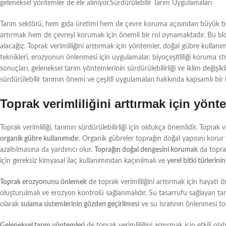
geleneksel yöntemler de ele alınıyor.Sürdürülebilir Tarım Uygulamaları
Tarım sektörü, hem gıda üretimi hem de çevre koruma açısından büyük bir 
artırmak hem de çevreyi korumak için önemli bir rol oynamaktadır. Bu blog 
alacağız. Toprak verimliliğini arttırmak için yöntemler, doğal gübre kullanım
teknikleri, erozyonun önlenmesi için uygulamalar, biyoçeşitliliği koruma str
sonuçları, geleneksel tarım yöntemlerinin sürdürülebilirliği ve iklim değişik
sürdürülebilir tarımın önemi ve çeşitli uygulamaları hakkında kapsamlı bir b
Toprak verimliliğini arttırmak için yönt
Toprak verimliliği, tarımın sürdürülebilirliği için oldukça önemlidir. Toprak
organik gübre kullanımıdır
. Organik gübreler toprağın doğal yapısını korur 
azaltılmasına da yardımcı olur.
Toprağın doğal dengesini korumak
da toprak
için gereksiz kimyasal ilaç kullanımından kaçınılmalı ve
yerel bitki türlerin
Toprak erozyonunu önlemek
de toprak verimliliğini arttırmak için hayati
oluşturulmalı ve erozyon kontrolü sağlanmalıdır. Su tasarrufu sağlayan tarım
olarak
sulama sistemlerinin gözden geçirilmesi
ve su israfının önlenmesi top
Geleneksel tarım yöntemleri
de toprak verimliliğini arttırmak için etkili ola