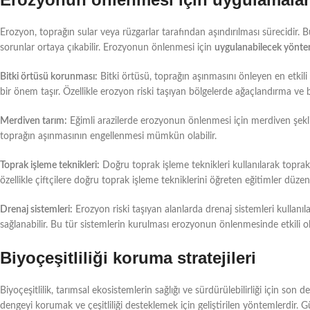
Erozyon, toprağın sular veya rüzgarlar tarafından aşındırılması sürecidir. B
sorunlar ortaya çıkabilir. Erozyonun önlenmesi için
uygulanabilecek yönte
Bitki örtüsü korunması:
Bitki örtüsü, toprağın aşınmasını önleyen en etkil
bir önem taşır. Özellikle erozyon riski taşıyan bölgelerde ağaçlandırma ve 
Merdiven tarım:
Eğimli arazilerde erozyonun önlenmesi için merdiven şekli
toprağın aşınmasının engellenmesi mümkün olabilir.
Toprak işleme teknikleri:
Doğru toprak işleme teknikleri kullanılarak topra
özellikle çiftçilere doğru toprak işleme tekniklerini öğreten eğitimler düzenl
Drenaj sistemleri:
Erozyon riski taşıyan alanlarda drenaj sistemleri kullan
sağlanabilir. Bu tür sistemlerin kurulması erozyonun önlenmesinde etkili ola
Biyoçeşitliliği koruma stratejileri
Biyoçeşitlilik, tarımsal ekosistemlerin sağlığı ve sürdürülebilirliği için son d
dengeyi korumak ve çeşitliliği desteklemek için geliştirilen yöntemlerdir. 