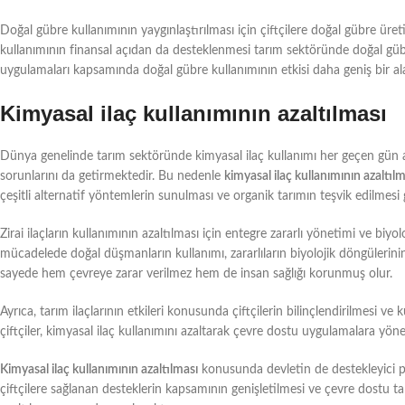
Doğal gübre kullanımının yaygınlaştırılması için çiftçilere doğal gübre üret
kullanımının finansal açıdan da desteklenmesi tarım sektöründe doğal gübr
uygulamaları kapsamında doğal gübre kullanımının etkisi daha geniş bir ala
Kimyasal ilaç kullanımının azaltılması
Dünya genelinde tarım sektöründe kimyasal ilaç kullanımı her geçen gün a
sorunlarını da getirmektedir. Bu nedenle
kimyasal ilaç kullanımının azaltılm
çeşitli alternatif yöntemlerin sunulması ve organik tarımın teşvik edilmesi
Zirai ilaçların kullanımının azaltılması için entegre zararlı yönetimi ve biyo
mücadelede doğal düşmanların kullanımı, zararlıların biyolojik döngülerini
sayede hem çevreye zarar verilmez hem de insan sağlığı korunmuş olur.
Ayrıca, tarım ilaçlarının etkileri konusunda çiftçilerin bilinçlendirilmesi ve 
çiftçiler, kimyasal ilaç kullanımını azaltarak çevre dostu uygulamalara yönele
Kimyasal ilaç kullanımının azaltılması
konusunda devletin de destekleyici po
çiftçilere sağlanan desteklerin kapsamının genişletilmesi ve çevre dostu ta