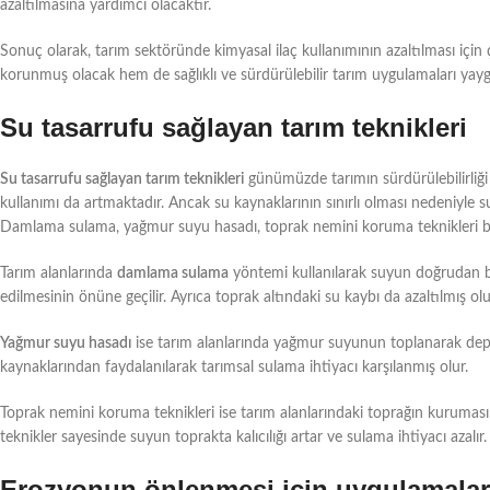
azaltılmasına yardımcı olacaktır.
Sonuç olarak, tarım sektöründe kimyasal ilaç kullanımının azaltılması için
korunmuş olacak hem de sağlıklı ve sürdürülebilir tarım uygulamaları yaygı
Su tasarrufu sağlayan tarım teknikleri
Su tasarrufu sağlayan tarım teknikleri
günümüzde tarımın sürdürülebilirliği
kullanımı da artmaktadır. Ancak su kaynaklarının sınırlı olması nedeniyle su 
Damlama sulama, yağmur suyu hasadı, toprak nemini koruma teknikleri bu
Tarım alanlarında
damlama sulama
yöntemi kullanılarak suyun doğrudan bit
edilmesinin önüne geçilir. Ayrıca toprak altındaki su kaybı da azaltılmış olu
Yağmur suyu hasadı
ise tarım alanlarında yağmur suyunun toplanarak depo
kaynaklarından faydalanılarak tarımsal sulama ihtiyacı karşılanmış olur.
Toprak nemini koruma teknikleri ise tarım alanlarındaki toprağın kuruması
teknikler sayesinde suyun toprakta kalıcılığı artar ve sulama ihtiyacı azalır.
Erozyonun önlenmesi için uygulamalar