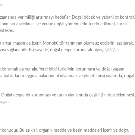
r.
 zamanda verimliliği arttırmayı hedefler. Doğal böcek ve yabani ot kontrolü
ullanımının azaltılması ve yerine doğal yöntemlerin tercih edilmesi, tarım
estekler.
n arttırılmasını da içerir. Monokültür tarımının olumsuz etkilerini azaltarak,
rılması sağlanabilir. Bu sayede, doğal denge korunarak biyoçeşitliliğin
arı korumak da yer alır. Yerel bitki türlerinin korunması ve doğal yaşam
 sahiptir. Tarım uygulamalarının planlanması ve yönetilmesi sırasında, doğal
dır. Doğal dengenin korunması ve tarım alanlarında çeşitliliğin desteklenmesi,
ağlar.
bir konudur. Bu atıklar, organik madde ve besin maddeleri içerir ve doğru