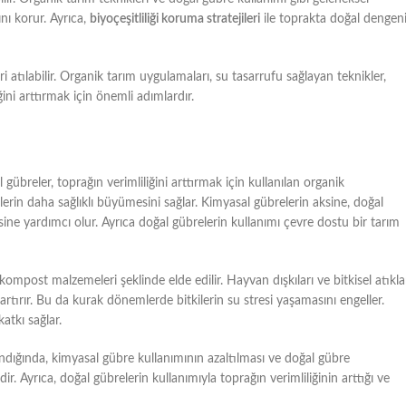
nı korur. Ayrıca,
biyoçeşitliliği koruma stratejileri
ile toprakta doğal dengen
eri atılabilir. Organik tarım uygulamaları, su tasarrufu sağlayan teknikler,
ni arttırmak için önemli adımlardır.
übreler, toprağın verimliliğini arttırmak için kullanılan organik
erin daha sağlıklı büyümesini sağlar. Kimyasal gübrelerin aksine, doğal
ne yardımcı olur. Ayrıca doğal gübrelerin kullanımı çevre dostu bir tarım
a kompost malzemeleri şeklinde elde edilir. Hayvan dışkıları ve bitkisel atıkla
rtırır. Bu da kurak dönemlerde bitkilerin su stresi yaşamasını engeller.
atkı sağlar.
ındığında, kimyasal gübre kullanımının azaltılması ve doğal gübre
ir. Ayrıca, doğal gübrelerin kullanımıyla toprağın verimliliğinin arttığı ve