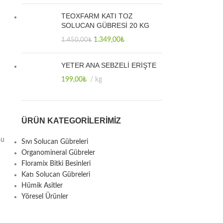
TEOXFARM KATI TOZ
SOLUCAN GÜBRESİ 20 KG
1.349,00
₺
1.450,00
₺
YETER ANA SEBZELİ ERİŞTE
199,00
₺
kg
ÜRÜN KATEGORILERIMIZ
Bu
Sıvı Solucan Gübreleri
Organomineral Gübreler
Floramix Bitki Besinleri
Katı Solucan Gübreleri
Hümik Asitler
Yöresel Ürünler