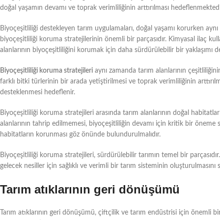
doğal yaşamın devamı ve toprak verimliliğinin arttırılması hedeflenmektedi
Biyoçeşitliliği destekleyen tarım uygulamaları, doğal yaşamı korurken aynı
biyoçeşitliliği koruma stratejilerinin önemli bir parçasıdır. Kimyasal ilaç k
alanlarının biyoçeşitliliğini korumak için daha sürdürülebilir bir yaklaşımı d
Biyoçeşitliliği koruma stratejileri
aynı zamanda tarım alanlarının çeşitliliğini
farklı bitki türlerinin bir arada yetiştirilmesi ve toprak verimliliğinin arttı
desteklenmesi hedeflenir.
Biyoçeşitliliği koruma stratejileri arasında tarım alanlarının doğal habitatl
alanlarının tahrip edilmemesi, biyoçeşitliliğin devamı için kritik bir öneme
habitatların korunması göz önünde bulundurulmalıdır.
Biyoçeşitliliği koruma stratejileri, sürdürülebilir tarımın temel bir parçası
gelecek nesiller için sağlıklı ve verimli bir tarım sisteminin oluşturulmasını s
Tarım atıklarının geri dönüşümü
Tarım atıklarının geri dönüşümü, çiftçilik ve tarım endüstrisi için önemli 