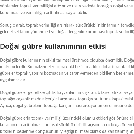
yöntemler toprak verimliliğini arttırır ve uzun vadede toprağın doğal yapısı
korunması ve verimliliğin arttırılması sağlanabilir.
Sonuç olarak, toprak verimliliği artırılarak sürdürülebilir bir tarımın temell
geleneksel tarım yöntemleri ve doğal dengenin korunması toprak verimliliği
Doğal gübre kullanımının etkisi
Doğal gübre kullanımının etkisi
tarımsal üretimde oldukça önemlidir. Doğal g
malzemelerdir. Bu malzemeler topraktaki besin maddelerini arttırarak bitkil
gübreler toprak yapısını bozmadan ve zarar vermeden bitkilerin beslenmesi
uygulamasıdır.
Doğal gübreler genellikle çiftlik hayvanlarının dışkıları, bitkisel atıklar vey
toprağın organik madde içeriğini arttırarak toprağın su tutma kapasitesini a
Ayrıca, doğal gübrelerin toprağa karıştırılması erozyonun önlenmesine de k
Doğal gübrelerin toprak verimliliği üzerindeki olumlu etkileri göz önüne al
kullanımının arttırılması tarımsal sürdürülebilirlik açısından oldukça önemlid
bitkilerin beslenme döngüsünün iyileştiği bilimsel olarak da kanıtlanmıştır.