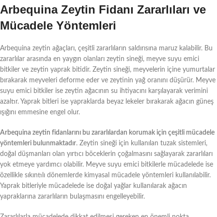
Arbequina Zeytin Fidanı Zararlıları ve
Mücadele Yöntemleri
Arbequina zeytin ağaçları, çeşitli zararlıların saldırısına maruz kalabilir. Bu
zararlılar arasında en yaygın olanları zeytin sineği, meyve suyu emici
bitkiler ve zeytin yaprak bitidir. Zeytin sineği, meyvelerin içine yumurtalar
bırakarak meyveleri deforme eder ve zeytinin yağ oranını düşürür. Meyve
suyu emici bitkiler ise zeytin ağacının su ihtiyacını karşılayarak verimini
azaltır. Yaprak bitleri ise yapraklarda beyaz lekeler bırakarak ağacın güneş
ışığını emmesine engel olur.
Arbequina zeytin fidanlarını bu zararlılardan korumak için çeşitli mücadele
yöntemleri bulunmaktadır
. Zeytin sineği için kullanılan tuzak sistemleri,
doğal düşmanları olan yırtıcı böceklerin çoğalmasını sağlayarak zararlıları
yok etmeye yardımcı olabilir. Meyve suyu emici bitkilerle mücadelede ise
özellikle sıkıntılı dönemlerde kimyasal mücadele yöntemleri kullanılabilir.
Yaprak bitleriyle mücadelede ise doğal yağlar kullanılarak ağacın
yapraklarına zararlıların bulaşmasını engelleyebilir.
Zararlılarla mücadelede dikkat edilmesi gereken en önemli nokta,