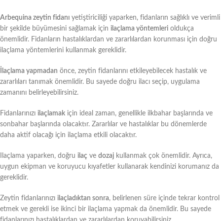
Arbequina zeytin fidanı
yetiştiriciliği yaparken, fidanların sağlıklı ve verimli
bir şekilde büyümesini sağlamak için
ilaçlama yöntemleri
oldukça
önemlidir. Fidanların hastalıklardan ve zararlılardan korunması için doğru
ilaçlama yöntemlerini kullanmak gereklidir.
İlaçlama yapmadan
önce, zeytin fidanlarını etkileyebilecek hastalık ve
zararlıları tanımak önemlidir. Bu sayede doğru ilacı seçip, uygulama
zamanını belirleyebilirsiniz.
Fidanlarınızı
ilaçlamak
için ideal zaman, genellikle ilkbahar başlarında ve
sonbahar başlarında olacaktır. Zararlılar ve hastalıklar bu dönemlerde
daha aktif olacağı için ilaçlama etkili olacaktır.
Ilaçlama yaparken, doğru
ilaç
ve
dozaj
kullanmak çok önemlidir. Ayrıca,
uygun ekipman ve koruyucu kıyafetler kullanarak kendinizi korumanız da
gereklidir.
Zeytin fidanlarınızı
ilaçladıktan sonra
, belirlenen süre içinde tekrar kontrol
etmek ve gerekli ise ikinci bir ilaçlama yapmak da önemlidir. Bu sayede
fidanlarınızı hastalıklardan ve zararlılardan koruyabilirsiniz.