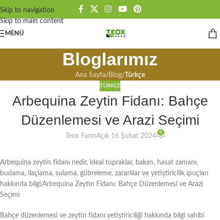
Skip to navigation
Skip to main content
MENÜ
Bloglarımız
Ana Sayfa
/
Blog
/
Türkçe
TÜRKÇE
Arbequina Zeytin Fidanı: Bahçe
Düzenlemesi ve Arazi Seçimi
0
Teox Farm
Açık 16 Şubat 2024
Arbequina zeytin fidanı nedir, ideal topraklar, bakım, hasat zamanı,
budama, ilaçlama, sulama, gübreleme, zararlılar ve yetiştiricilik ipuçları
hakkında bilgi.Arbequina Zeytin Fidanı: Bahçe Düzenlemesi ve Arazi
Seçimi
Bahçe düzenlemesi ve zeytin fidanı yetiştiriciliği hakkında bilgi sahibi