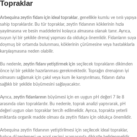
Topraklar
Arbequina zeytin fidanı için ideal topraklar
, genellikle kumlu ve tınlı yapıya
sahip topraklardır. Bu tür topraklar, zeytin fidanının köklerinin hızla
yayılmasına ve besin maddelerini kolayca almasına olanak tanır. Ayrıca,
suyun iyi bir şekilde drenaj yapması da oldukça önemlidir. Fidanların suya
doymuş bir ortamda bulunması, köklerinin çürümesine veya hastalıklarla
karşılaşmasına neden olabilir.
Bu nedenle,
zeytin fidanı yetiştirmek için
seçilecek toprakların dikimden
önce iyi bir şekilde hazırlanması gerekmektedir. Toprağın drenajının iyi
olmasını sağlamak için çakıl veya kum ile karıştırılması, fidanın daha
sağlıklı bir şekilde büyümesini sağlayacaktır.
Ayrıca,
zeytin fidanlarının
büyümesi için en uygun pH değeri 7 ile 8
arasında olan topraklardır. Bu nedenle, toprak analizi yaptırarak, pH
değeri uygun olan topraklar tercih edilmelidir. Ayrıca, toprakta yeterli
miktarda organik madde olması da zeytin fidanı için oldukça önemlidir.
Arbequina zeytin fidanının yetiştirilmesi için seçilecek ideal topraklar,
bahçe düzenlemesi ve arazi seçimi aşamasında dikkatle belirlenmelidir.