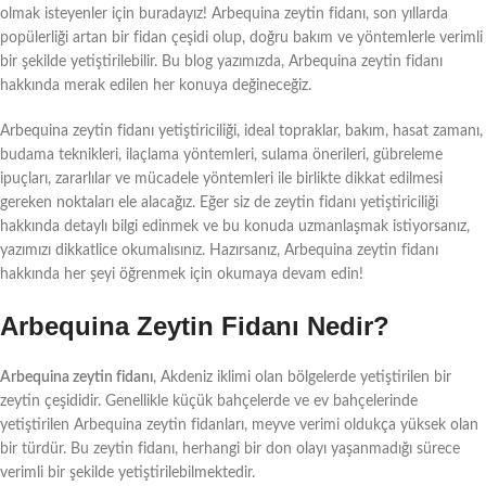
olmak isteyenler için buradayız! Arbequina zeytin fidanı, son yıllarda
popülerliği artan bir fidan çeşidi olup, doğru bakım ve yöntemlerle verimli
bir şekilde yetiştirilebilir. Bu blog yazımızda, Arbequina zeytin fidanı
hakkında merak edilen her konuya değineceğiz.
Arbequina zeytin fidanı yetiştiriciliği, ideal topraklar, bakım, hasat zamanı,
budama teknikleri, ilaçlama yöntemleri, sulama önerileri, gübreleme
ipuçları, zararlılar ve mücadele yöntemleri ile birlikte dikkat edilmesi
gereken noktaları ele alacağız. Eğer siz de zeytin fidanı yetiştiriciliği
hakkında detaylı bilgi edinmek ve bu konuda uzmanlaşmak istiyorsanız,
yazımızı dikkatlice okumalısınız. Hazırsanız, Arbequina zeytin fidanı
hakkında her şeyi öğrenmek için okumaya devam edin!
Arbequina Zeytin Fidanı Nedir?
Arbequina zeytin fidanı
, Akdeniz iklimi olan bölgelerde yetiştirilen bir
zeytin çeşididir. Genellikle küçük bahçelerde ve ev bahçelerinde
yetiştirilen Arbequina zeytin fidanları, meyve verimi oldukça yüksek olan
bir türdür. Bu zeytin fidanı, herhangi bir don olayı yaşanmadığı sürece
verimli bir şekilde yetiştirilebilmektedir.