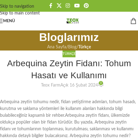
Skip to navigation
Skip to main content
MENÜ
Bloglarımız
Ana Sayfa
/
Blog
/
Türkçe
TÜRKÇE
Arbequina Zeytin Fidanı: Tohum
Hasatı ve Kullanımı
0
Teox Farm
Açık 16 Şubat 2024
Arbequina zeytin tohumu nedir, fidan yetiştirme adımları, tohum hasadı,
kurutma ve saklama yöntemleri ile kullanım alanları hakkında bilgi
bulabileceğiniz kapsamlı bir rehber.Arbequina zeytin fidanı, ülkemizde
oldukça popüler olan bir fidan türüdür. Bu yazıda, Arbequina zeytin
fidanı ve tohumlarının toplanması, kurutulması, saklanması ve kullanımı
hakkında detaylı bilgiler bulacaksınız. Arbequina zeytin tohumu nedir?