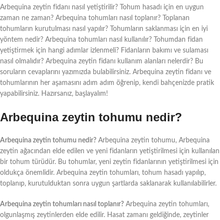
Arbequina zeytin fidanı nasıl yetiştirilir? Tohum hasadı için en uygun
zaman ne zaman? Arbequina tohumları nasıl toplanır? Toplanan
tohumların kurutulması nasıl yapılır? Tohumların saklanması için en iyi
yöntem nedir? Arbequina tohumları nasıl kullanılır? Tohumdan fidan
yetiştirmek için hangi adımlar izlenmeli? Fidanların bakımı ve sulaması
nasıl olmalıdır? Arbequina zeytin fidanı kullanım alanları nelerdir? Bu
soruların cevaplarını yazımızda bulabilirsiniz. Arbequina zeytin fidanı ve
tohumlarının her aşamasını adım adım öğrenip, kendi bahçenizde pratik
yapabilirsiniz. Hazırsanız, başlayalım!
Arbequina zeytin tohumu nedir?
Arbequina zeytin tohumu nedir?
Arbequina zeytin tohumu, Arbequina
zeytin ağacından elde edilen ve yeni fidanların yetiştirilmesi için kullanılan
bir tohum türüdür. Bu tohumlar, yeni zeytin fidanlarının yetiştirilmesi için
oldukça önemlidir. Arbequina zeytin tohumları, tohum hasadı yapılıp,
toplanıp, kurutulduktan sonra uygun şartlarda saklanarak kullanılabilirler.
Arbequina zeytin tohumları nasıl toplanır?
Arbequina zeytin tohumları,
olgunlaşmış zeytinlerden elde edilir. Hasat zamanı geldiğinde, zeytinler