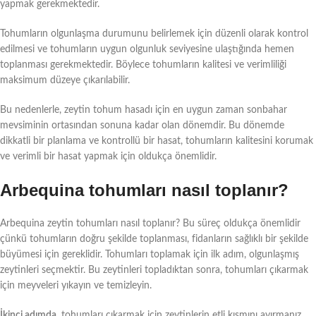
yapmak gerekmektedir.
Tohumların olgunlaşma durumunu belirlemek için düzenli olarak kontrol
edilmesi ve tohumların uygun olgunluk seviyesine ulaştığında hemen
toplanması gerekmektedir. Böylece tohumların kalitesi ve verimliliği
maksimum düzeye çıkarılabilir.
Bu nedenlerle, zeytin tohum hasadı için en uygun zaman sonbahar
mevsiminin ortasından sonuna kadar olan dönemdir. Bu dönemde
dikkatli bir planlama ve kontrollü bir hasat, tohumların kalitesini korumak
ve verimli bir hasat yapmak için oldukça önemlidir.
Arbequina tohumları nasıl toplanır?
Arbequina zeytin tohumları nasıl toplanır? Bu süreç oldukça önemlidir
çünkü tohumların doğru şekilde toplanması, fidanların sağlıklı bir şekilde
büyümesi için gereklidir. Tohumları toplamak için ilk adım, olgunlaşmış
zeytinleri seçmektir. Bu zeytinleri topladıktan sonra, tohumları çıkarmak
için meyveleri yıkayın ve temizleyin.
İkinci adımda
, tohumları çıkarmak için zeytinlerin etli kısmını ayırmanız