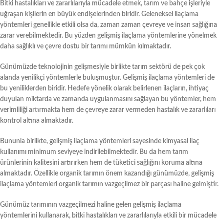
Bitki hastalıkları ve zararlılarıyla mücadele etmek, tarım ve bahçe işleriyle
uğraşan kişilerin en büyük endişelerinden biridir. Geleneksel ilaçlama
yöntemleri genellikle etkili olsa da, zaman zaman çevreye ve insan sağlığına
zarar verebilmektedir. Bu yüzden gelişmiş ilaçlama yöntemlerine yönelmek
daha sağlıklı ve çevre dostu bir tarımı mümkün kılmaktadır.
Günümüzde teknolojinin gelişmesiyle birlikte tarım sektörü de pek çok
alanda yenilikçi yöntemlerle buluşmuştur. Gelişmiş ilaçlama yöntemleri de
bu yeniliklerden biridir. Hedefe yönelik olarak belirlenen ilaçların, ihtiyaç
duyulan miktarda ve zamanda uygulanmasını sağlayan bu yöntemler, hem
verimliliği artırmakta hem de çevreye zarar vermeden hastalık ve zararlıları
kontrol altına almaktadır.
Bununla birlikte, gelişmiş ilaçlama yöntemleri sayesinde kimyasal ilaç
kullanımı minimum seviyeye indirilebilmektedir. Bu da hem tarım
ürünlerinin kalitesini artırırken hem de tüketici sağlığını koruma altına
almaktadır. Özellikle organik tarımın önem kazandığı günümüzde, gelişmiş
ilaçlama yöntemleri organik tarımın vazgeçilmez bir parçası haline gelmiştir.
Günümüz tarımının vazgeçilmezi haline gelen gelişmiş ilaçlama
yöntemlerini kullanarak, bitki hastalıkları ve zararlılarıyla etkili bir mücadele