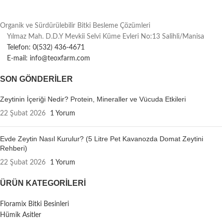
Organik ve Sürdürülebilir Bitki Besleme Çözümleri
Yılmaz Mah. D.D.Y Mevkii Selvi Küme Evleri No:13 Salihli/Manisa
Telefon: 0(532) 436-4671
E-mail: info@teoxfarm.com
SON GÖNDERILER
Zeytinin İçeriği Nedir? Protein, Mineraller ve Vücuda Etkileri
22 Şubat 2026
1 Yorum
Evde Zeytin Nasıl Kurulur? (5 Litre Pet Kavanozda Domat Zeytini
Rehberi)
22 Şubat 2026
1 Yorum
ÜRÜN KATEGORILERI
Floramix Bitki Besinleri
Hümik Asitler