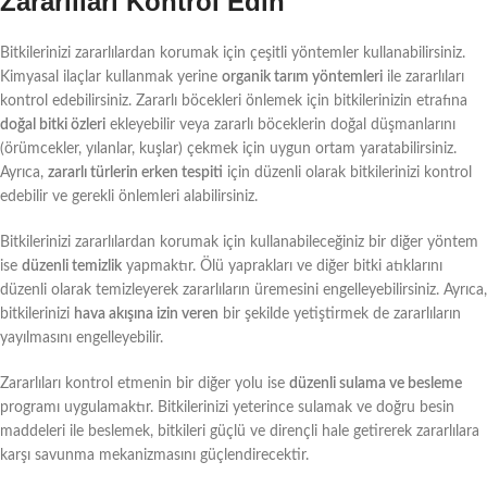
Zararlıları Kontrol Edin
Bitkilerinizi zararlılardan korumak için çeşitli yöntemler kullanabilirsiniz.
Kimyasal ilaçlar kullanmak yerine
organik tarım yöntemleri
ile zararlıları
kontrol edebilirsiniz. Zararlı böcekleri önlemek için bitkilerinizin etrafına
doğal bitki özleri
ekleyebilir veya zararlı böceklerin doğal düşmanlarını
(örümcekler, yılanlar, kuşlar) çekmek için uygun ortam yaratabilirsiniz.
Ayrıca,
zararlı türlerin erken tespiti
için düzenli olarak bitkilerinizi kontrol
edebilir ve gerekli önlemleri alabilirsiniz.
Bitkilerinizi zararlılardan korumak için kullanabileceğiniz bir diğer yöntem
ise
düzenli temizlik
yapmaktır. Ölü yaprakları ve diğer bitki atıklarını
düzenli olarak temizleyerek zararlıların üremesini engelleyebilirsiniz. Ayrıca,
bitkilerinizi
hava akışına izin veren
bir şekilde yetiştirmek de zararlıların
yayılmasını engelleyebilir.
Zararlıları kontrol etmenin bir diğer yolu ise
düzenli sulama ve besleme
programı uygulamaktır. Bitkilerinizi yeterince sulamak ve doğru besin
maddeleri ile beslemek, bitkileri güçlü ve dirençli hale getirerek zararlılara
karşı savunma mekanizmasını güçlendirecektir.