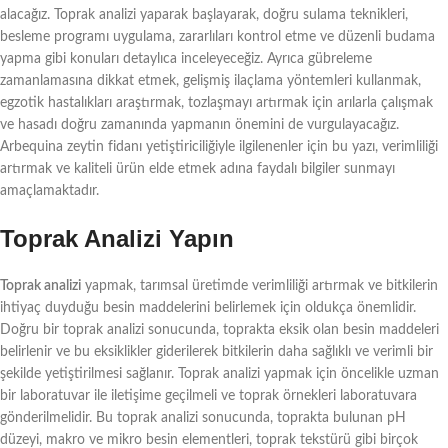
alacağız. Toprak analizi yaparak başlayarak, doğru sulama teknikleri,
besleme programı uygulama, zararlıları kontrol etme ve düzenli budama
yapma gibi konuları detaylıca inceleyeceğiz. Ayrıca gübreleme
zamanlamasına dikkat etmek, gelişmiş ilaçlama yöntemleri kullanmak,
egzotik hastalıkları araştırmak, tozlaşmayı artırmak için arılarla çalışmak
ve hasadı doğru zamanında yapmanın önemini de vurgulayacağız.
Arbequina zeytin fidanı yetiştiriciliğiyle ilgilenenler için bu yazı, verimliliği
artırmak ve kaliteli ürün elde etmek adına faydalı bilgiler sunmayı
amaçlamaktadır.
Toprak Analizi Yapın
Toprak analizi
yapmak, tarımsal üretimde verimliliği artırmak ve bitkilerin
ihtiyaç duyduğu besin maddelerini belirlemek için oldukça önemlidir.
Doğru bir toprak analizi sonucunda, toprakta eksik olan besin maddeleri
belirlenir ve bu eksiklikler giderilerek bitkilerin daha sağlıklı ve verimli bir
şekilde yetiştirilmesi sağlanır. Toprak analizi yapmak için öncelikle uzman
bir laboratuvar ile iletişime geçilmeli ve toprak örnekleri laboratuvara
gönderilmelidir. Bu toprak analizi sonucunda, toprakta bulunan pH
düzeyi, makro ve mikro besin elementleri, toprak tekstürü gibi birçok