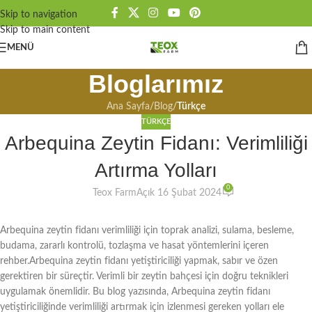
Skip to navigation
Skip to main content
MENÜ
Bloglarımız
Ana Sayfa
/
Blog
/
Türkçe
TÜRKÇE
Arbequina Zeytin Fidanı: Verimliliği
Artırma Yolları
0
Teox Farm
Açık 16 Şubat 2024
Arbequina zeytin fidanı verimliliği için toprak analizi, sulama, besleme,
budama, zararlı kontrolü, tozlaşma ve hasat yöntemlerini içeren
rehber.Arbequina zeytin fidanı yetiştiriciliği yapmak, sabır ve özen
gerektiren bir süreçtir. Verimli bir zeytin bahçesi için doğru teknikleri
uygulamak önemlidir. Bu blog yazısında, Arbequina zeytin fidanı
yetiştiriciliğinde verimliliği artırmak için izlenmesi gereken yolları ele