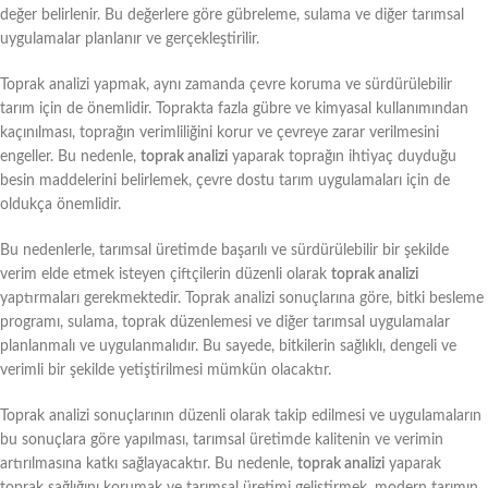
değer belirlenir. Bu değerlere göre gübreleme, sulama ve diğer tarımsal
uygulamalar planlanır ve gerçekleştirilir.
Toprak analizi yapmak, aynı zamanda çevre koruma ve sürdürülebilir
tarım için de önemlidir. Toprakta fazla gübre ve kimyasal kullanımından
kaçınılması, toprağın verimliliğini korur ve çevreye zarar verilmesini
engeller. Bu nedenle,
toprak analizi
yaparak toprağın ihtiyaç duyduğu
besin maddelerini belirlemek, çevre dostu tarım uygulamaları için de
oldukça önemlidir.
Bu nedenlerle, tarımsal üretimde başarılı ve sürdürülebilir bir şekilde
verim elde etmek isteyen çiftçilerin düzenli olarak
toprak analizi
yaptırmaları gerekmektedir. Toprak analizi sonuçlarına göre, bitki besleme
programı, sulama, toprak düzenlemesi ve diğer tarımsal uygulamalar
planlanmalı ve uygulanmalıdır. Bu sayede, bitkilerin sağlıklı, dengeli ve
verimli bir şekilde yetiştirilmesi mümkün olacaktır.
Toprak analizi sonuçlarının düzenli olarak takip edilmesi ve uygulamaların
bu sonuçlara göre yapılması, tarımsal üretimde kalitenin ve verimin
artırılmasına katkı sağlayacaktır. Bu nedenle,
toprak analizi
yaparak
toprak sağlığını korumak ve tarımsal üretimi geliştirmek, modern tarımın