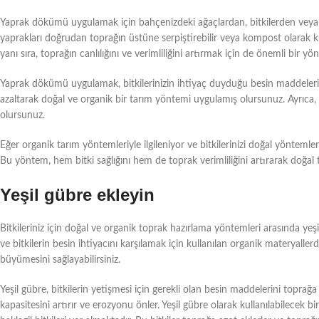
Yaprak dökümü uygulamak için bahçenizdeki ağaçlardan, bitkilerden veya t
yaprakları doğrudan toprağın üstüne serpiştirebilir veya kompost olarak ku
yanı sıra, toprağın canlılığını ve verimliliğini artırmak için de önemli bir yö
Yaprak dökümü uygulamak, bitkilerinizin ihtiyaç duyduğu besin maddelerini
azaltarak doğal ve organik bir tarım yöntemi uygulamış olursunuz. Ayrıca, 
olursunuz.
Eğer organik tarım yöntemleriyle ilgileniyor ve bitkilerinizi doğal yöntem
Bu yöntem, hem bitki sağlığını hem de toprak verimliliğini artırarak doğal 
Yeşil gübre ekleyin
Bitkileriniz için doğal ve organik toprak hazırlama yöntemleri arasında yeşi
ve bitkilerin besin ihtiyacını karşılamak için kullanılan organik materyallerdi
büyümesini sağlayabilirsiniz.
Yeşil gübre, bitkilerin yetişmesi için gerekli olan besin maddelerini topra
kapasitesini artırır ve erozyonu önler. Yeşil gübre olarak kullanılabilecek b