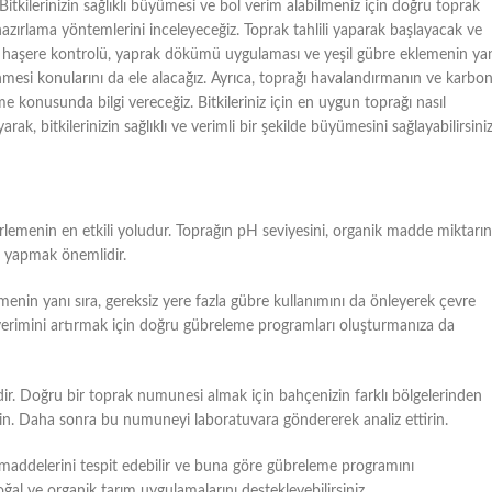
tkilerinizin sağlıklı büyümesi ve bol verim alabilmeniz için doğru toprak
k hazırlama yöntemlerini inceleyeceğiz. Toprak tahlili yaparak başlayacak ve
ve haşere kontrolü, yaprak dökümü uygulaması ve yeşil gübre eklemenin ya
mesi konularını da ele alacağız. Ayrıca, toprağı havalandırmanın ve karbo
 konusunda bilgi vereceğiz. Bitkileriniz için en uygun toprağı nasıl
k, bitkilerinizin sağlıklı ve verimli bir şekilde büyümesini sağlayabilirsiniz
irlemenin en etkili yoludur. Toprağın pH seviyesini, organik madde miktarın
li yapmak önemlidir.
enin yanı sıra, gereksiz yere fazla gübre kullanımını da önleyerek çevre
e verimini artırmak için doğru gübreleme programları oluşturmanıza da
ir. Doğru bir toprak numunesi almak için bahçenizin farklı bölgelerinden
din. Daha sonra bu numuneyi laboratuvara göndererek analiz ettirin.
 maddelerini tespit edebilir ve buna göre gübreleme programını
doğal ve organik tarım uygulamalarını destekleyebilirsiniz.