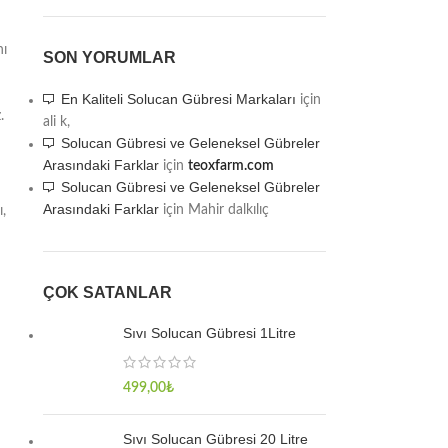
nı
SON YORUMLAR
n
En Kaliteli Solucan Gübresi Markaları
için
.
ali k,
Solucan Gübresi ve Geleneksel Gübreler
Arasındaki Farklar
için
teoxfarm.com
Solucan Gübresi ve Geleneksel Gübreler
Arasındaki Farklar
için
Mahir dalkılıç
ı,
ÇOK SATANLAR
Sıvı Solucan Gübresi 1Litre
499,00
₺
Sıvı Solucan Gübresi 20 Litre