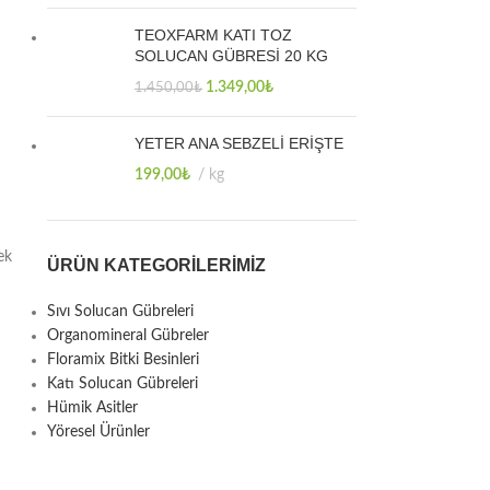
TEOXFARM KATI TOZ
SOLUCAN GÜBRESİ 20 KG
1.349,00
₺
1.450,00
₺
YETER ANA SEBZELİ ERİŞTE
199,00
₺
kg
ek
ÜRÜN KATEGORILERIMIZ
Sıvı Solucan Gübreleri
Organomineral Gübreler
Floramix Bitki Besinleri
Katı Solucan Gübreleri
Hümik Asitler
Yöresel Ürünler