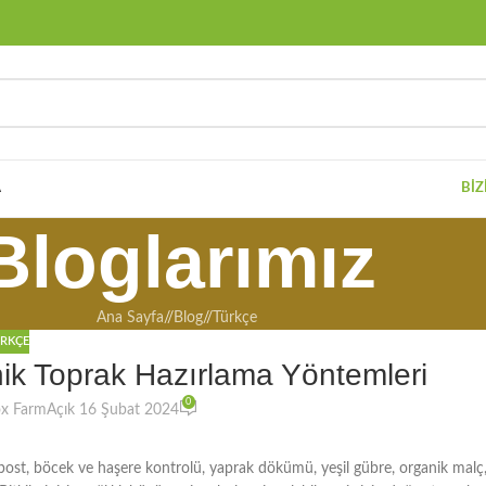
A
BIZ
Bloglarımız
Ana Sayfa
/
Blog
/
Türkçe
RKÇE
anik Toprak Hazırlama Yöntemleri
0
ox Farm
Açık 16 Şubat 2024
ompost, böcek ve haşere kontrolü, yaprak dökümü, yeşil gübre, organik malç