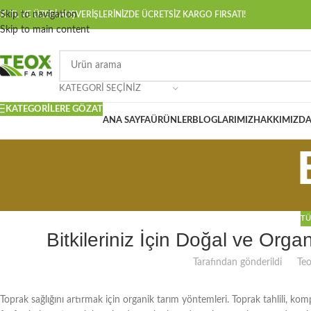
Skip to navigation
00 TL VE ÜZERİ ALIŞVERİŞLERİNİZDE ÜCRETSİZ KARGO FIRSATI!
Skip to main content
KATEGORI SEÇINIZ
KATEGORILERE GÖZAT
ANA SAYFA
ÜRÜNLER
BLOGLARIMIZ
HAKKIMIZD
TÜ
Bitkileriniz İçin Doğal ve Org
Tarafından gönderildi
Te
Toprak sağlığını artırmak için organik tarım yöntemleri. Toprak tahlili, k