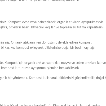
rsiniz. Kompost, evde veya bahçenizdeki organik atıkların ayrıştırılmasıyla
tirir, bitkilerin besin ihtiyacını karşılar ve toprağın su tutma kapasitesini
ebilirsiniz. Organik atıkların geri dönüşümüyle elde edilen kompost,
da birkaç kez kompost ekleyerek bitkilerinize doğal bir besin kaynağı
. Kompost için organik atıklar, yapraklar, meyve ve sebze artıkları, kahve
ek kompost kutunuzda ayrıştırma işlemine bırakabilirsiniz.
anik bir yöntemdir. Kompost kullanarak bitkilerinizi güçlendirebilir, doğal b
 biri de böcek ve haşere kontrolüdür. Kimyasal ilaçlar kullanmak yerine