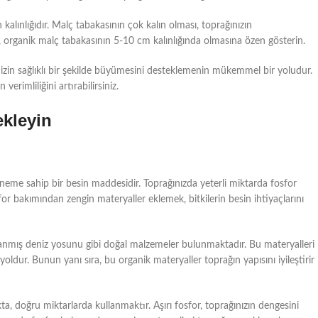
alınlığıdır. Malç tabakasının çok kalın olması, toprağınızın
n, organik malç tabakasının 5-10 cm kalınlığında olmasına özen gösterin.
inizin sağlıklı bir şekilde büyümesini desteklemenin mükemmel bir yoludur.
erimliliğini artırabilirsiniz.
ekleyin
i öneme sahip bir besin maddesidir. Toprağınızda yeterli miktarda fosfor
sfor bakımından zengin materyaller eklemek, bitkilerin besin ihtiyaçlarını
yanmış deniz yosunu gibi doğal malzemeler bulunmaktadır. Bu materyalleri
 yoldur. Bunun yanı sıra, bu organik materyaller toprağın yapısını iyileştirir
a, doğru miktarlarda kullanmaktır. Aşırı fosfor, toprağınızın dengesini