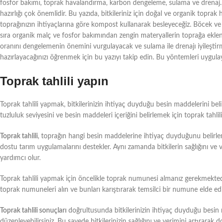
fosfor bakımı, toprak havalandırma, karbon dengeleme, sulama ve drenaj.Bi
hazırlığı çok önemlidir. Bu yazıda, bitkileriniz için doğal ve organik topra
toprağınızın ihtiyaçlarına göre kompost kullanarak besleyeceğiz. Böcek 
sıra organik malç ve fosfor bakımından zengin materyallerin toprağa eklen
oranını dengelemenin önemini vurgulayacak ve sulama ile drenajı iyileştirme
hazırlayacağınızı öğrenmek için bu yazıyı takip edin. Bu yöntemleri uygulayara
Toprak tahlili yapın
Toprak tahlili yapmak, bitkilerinizin ihtiyaç duyduğu besin maddelerini bel
tuzluluk seviyesini ve besin maddeleri içeriğini belirlemek için toprak tahli
Toprak tahlili
, toprağın hangi besin maddelerine ihtiyaç duyduğunu belirlem
dostu tarım uygulamalarını destekler. Aynı zamanda bitkilerin sağlığını v
yardımcı olur.
Toprak tahlili yapmak için öncelikle toprak numunesi almanız gerekmekted
toprak numuneleri alın ve bunları karıştırarak temsilci bir numune elde e
Toprak tahlili sonuçları
doğrultusunda bitkilerinizin ihtiyaç duyduğu besin
düzenleyebilirsiniz. Bu sayede bitkilerinizin sağlığını ve verimini artırarak 