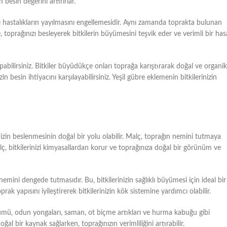
 besin değerini artırırlar.
ve hastalıkların yayılmasını engellemesidir. Aynı zamanda toprakta bulunan
re, toprağınızı besleyerek bitkilerin büyümesini teşvik eder ve verimli bir has
abilirsiniz. Bitkiler büyüdükçe onları toprağa karıştırarak doğal ve organik
zin besin ihtiyacını karşılayabilirsiniz. Yeşil gübre eklemenin bitkilerinizin
nizin beslenmesinin doğal bir yolu olabilir. Malç, toprağın nemini tutmaya
lç, bitkilerinizi kimyasallardan korur ve toprağınıza doğal bir görünüm ve
emini dengede tutmasıdır. Bu, bitkilerinizin sağlıklı büyümesi için ideal bir
k yapısını iyileştirerek bitkilerinizin kök sistemine yardımcı olabilir.
kümü, odun yongaları, saman, ot biçme artıkları ve hurma kabuğu gibi
ğal bir kaynak sağlarken, toprağınızın verimliliğini artırabilir.