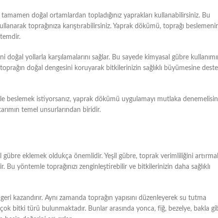
amamen doğal ortamlardan topladığınız yaprakları kullanabilirsiniz. Bu
llanarak toprağınıza karıştırabilirsiniz. Yaprak dökümü, toprağı beslemeni
ntemdir.
 doğal yollarla karşılamalarını sağlar. Bu sayede kimyasal gübre kullanımı
toprağın doğal dengesini koruyarak bitkilerinizin sağlıklı büyümesine dest
lerle beslemek istiyorsanız, yaprak dökümü uygulamayı mutlaka denemelisini
tarımın temel unsurlarından biridir.
l gübre eklemek oldukça önemlidir. Yeşil gübre, toprak verimliliğini artırma
r. Bu yöntemle toprağınızı zenginleştirebilir ve bitkilerinizin daha sağlıklı
ğa geri kazandırır. Aynı zamanda toprağın yapısını düzenleyerek su tutma
irçok bitki türü bulunmaktadır. Bunlar arasında yonca, fiğ, bezelye, bakla gi