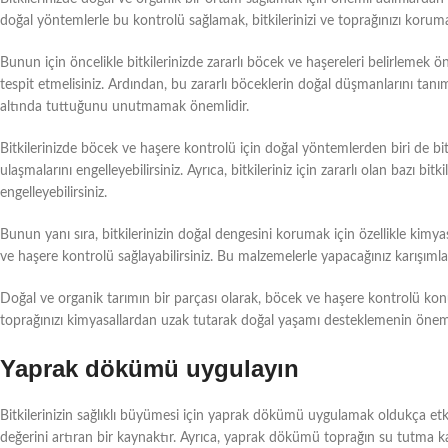
doğal yöntemlerle bu kontrolü sağlamak, bitkilerinizi ve toprağınızı korum
Bunun için öncelikle bitkilerinizde zararlı böcek ve haşereleri belirlemek öne
tespit etmelisiniz. Ardından, bu zararlı böceklerin doğal düşmanlarını tanım
altında tuttuğunu unutmamak önemlidir.
Bitkilerinizde böcek ve haşere kontrolü için doğal yöntemlerden biri de bitk
ulaşmalarını engelleyebilirsiniz. Ayrıca, bitkileriniz için zararlı olan bazı bitk
engelleyebilirsiniz.
Bunun yanı sıra, bitkilerinizin doğal dengesini korumak için özellikle kimyas
ve haşere kontrolü sağlayabilirsiniz. Bu malzemelerle yapacağınız karışımlarl
Doğal ve organik tarımın bir parçası olarak, böcek ve haşere kontrolü konu
toprağınızı kimyasallardan uzak tutarak doğal yaşamı desteklemenin önemli
Yaprak dökümü uygulayın
Bitkilerinizin sağlıklı büyümesi için yaprak dökümü uygulamak oldukça etki
değerini artıran bir kaynaktır. Ayrıca, yaprak dökümü toprağın su tutma kap