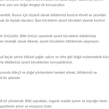
anın yanı sıra doğal dengeyi de koruyacaktır.
mlidir. Bunun için düzenli olarak bitkilerinizi kontrol etmeli ve zararlıları
ak da faydalı olacaktır. Bazı böceklerin zararlı böcekleri yiyerek kontrol
i örtüsüdür. Bitki örtüsü sayesinde zararlı böceklerin bitkilerinize
ileri stratejik olarak dikerek, zararlı böceklerin bitkilerinize ulaşmasını
al ilaçlar yerine bitkisel yağlar, sabun ve sirke gibi doğal malzemelerle böc
a bitkilerinizi zararlı böceklerden koruyabilirsiniz.
sunda bilinçli ve doğal yöntemlerle hareket etmek, bitkilerinizi ve
 bir adımıdır.
li bir yöntemdir. Bitki yaprakları, organik madde içeren ve toprağın besin
asitesini artırır ve erozyonu önler.