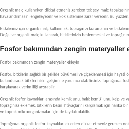
Organik malç kullanırken dikkat etmeniz gereken tek şey, malç tabakasının k
havalandırmasını engelleyebilir ve kök sistemine zarar verebilir. Bu yüzde
Bitkileriniz için organik malç kullanmak, toprağınızı korumanın ve bitkiler
Doğal ve organik malç kullanarak, bitkilerinizin beslenmesini ve toprağınızın v
Fosfor bakımından zengin materyaller 
Fosfor bakımından zengin materyaller ekleyin
Fosfor
, bitkilerin sağlıklı bir şekilde büyümesi ve çiçeklenmesi için hayat
bulundurarak bitkilerinizin gelişimine yardımcı olabilirsiniz. Toprağınıza fo
karşılayarak verimliliği artırabilir.
Organik fosfor kaynakları arasında kemik unu, balık kemiği unu, kelp ve 
toprağınıza eklemek, bitkilerin besin ihtiyaçlarını karşılamak için harika bir
ve toprak mikroorganizmaları için de faydalı olabilir.
Toprağınıza organik fosfor kaynakları eklerken dikkat etmeniz gereken nokt