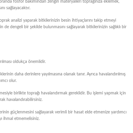
ğru oranda fosfor bakımından zengin materyalleri toprağınıza eklemek,
ını sağlayacaktır.
prak analizi yaparak bitkilerinizin besin ihtiyaçlarını takip etmeyi
de dengeli bir şekilde bulunmasını sağlayarak bitkilerinizin sağlıklı bir
ırılması oldukça önemlidir.
öklerinin daha derinlere yayılmasına olanak tanır. Ayrıca havalandırılmış
ımcı olur.
siyle birlikte toprağı havalandırmak gereklidir. Bu işlemi yapmak için
ak havalandırabilirsiniz.
klerinin güçlenmesini sağlayarak verimli bir hasat elde etmenize yardımcı
yı ihmal etmemelisiniz.