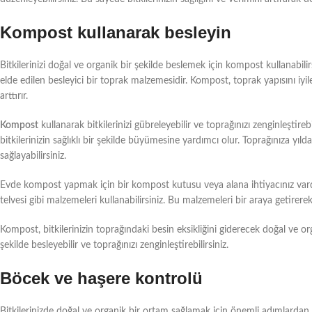
Kompost kullanarak besleyin
Bitkilerinizi doğal ve organik bir şekilde beslemek için kompost kullanabili
elde edilen besleyici bir toprak malzemesidir. Kompost, toprak yapısını iyileş
arttırır.
Kompost
kullanarak bitkilerinizi gübreleyebilir ve toprağınızı zenginleştir
bitkilerinizin sağlıklı bir şekilde büyümesine yardımcı olur. Toprağınıza yıl
sağlayabilirsiniz.
Evde kompost yapmak için bir kompost kutusu veya alana ihtiyacınız vardır
telvesi gibi malzemeleri kullanabilirsiniz. Bu malzemeleri bir araya getirer
Kompost, bitkilerinizin toprağındaki besin eksikliğini giderecek doğal ve org
şekilde besleyebilir ve toprağınızı zenginleştirebilirsiniz.
Böcek ve haşere kontrolü
Bitkilerinizde doğal ve organik bir ortam sağlamak için önemli adımlardan