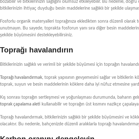
bozabilir ve bitkilerinizin sağlığını olumsuz etkileyebilir. Bu nedenle, do
bitkilerinizin ihtiyaç duyduğu besin maddelerine sağlıklı bir şekilde ulaşmas
Fosforlu organik materyalleri toprağınıza ekledikten sonra düzenli olarak to
unutmayın. Bu sayede, toprakta fosforun yanı sıra diğer besin maddelerinin 
şekilde büyümesini destekleyebilirsiniz.
Toprağı havalandırın
Bitkilerinizin sağlıklı ve verimli bir şekilde büyümesi için toprağın havaland
Toprağı havalandırmak
, toprak yapısının gevşemesini sağlar ve bitkilerin k
toprak, suyun ve besin maddelerinin köklere daha iyi nüfuz etmesine yard
Kış sonrası toprağın sertleşmesi ve yoğunlaşması durumunda, baharın gelme
toprak çapalama aleti
kullanabilir ve toprağın üst kısmını nazikçe çapalayar
Toprağı havalandırmak, bitkilerinizin sağlıklı bir şekilde büyümesini ve kö
olacaktır. Bu nedenle, bahçenizde düzenli aralıklarla toprağı havalandırma
Karbon oranını dengeleyin