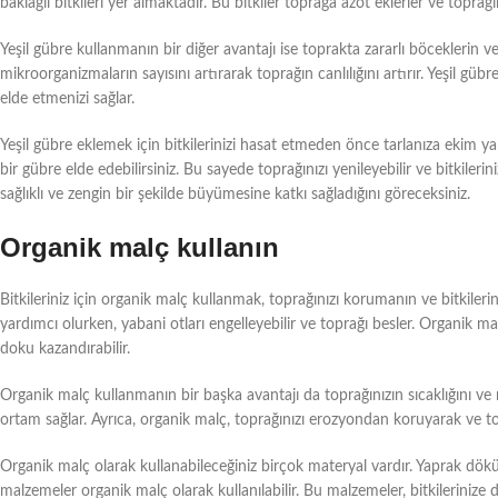
baklagil bitkileri yer almaktadır. Bu bitkiler toprağa azot eklerler ve toprağın
Yeşil gübre kullanmanın bir diğer avantajı ise toprakta zararlı böceklerin 
mikroorganizmaların sayısını artırarak toprağın canlılığını artırır. Yeşil güb
elde etmenizi sağlar.
Yeşil gübre eklemek için bitkilerinizi hasat etmeden önce tarlanıza ekim yap
bir gübre elde edebilirsiniz. Bu sayede toprağınızı yenileyebilir ve bitkilerini
sağlıklı ve zengin bir şekilde büyümesine katkı sağladığını göreceksiniz.
Organik malç kullanın
Bitkileriniz için organik malç kullanmak, toprağınızı korumanın ve bitkileri
yardımcı olurken, yabani otları engelleyebilir ve toprağı besler. Organik ma
doku kazandırabilir.
Organik malç kullanmanın bir başka avantajı da toprağınızın sıcaklığını ve n
ortam sağlar. Ayrıca, organik malç, toprağınızı erozyondan koruyarak ve topra
Organik malç olarak kullanabileceğiniz birçok materyal vardır. Yaprak dö
malzemeler organik malç olarak kullanılabilir. Bu malzemeler, bitkilerinize do