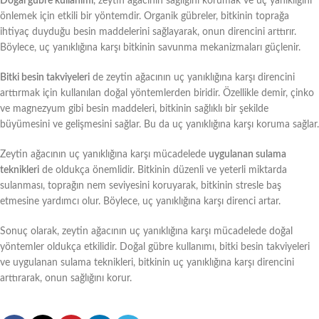
Doğal gübre kullanımı
, zeytin ağacının sağlığını korumak ve uç yanıklığını
önlemek için etkili bir yöntemdir. Organik gübreler, bitkinin toprağa
ihtiyaç duyduğu besin maddelerini sağlayarak, onun direncini arttırır.
Böylece, uç yanıklığına karşı bitkinin savunma mekanizmaları güçlenir.
Bitki besin takviyeleri
de zeytin ağacının uç yanıklığına karşı direncini
arttırmak için kullanılan doğal yöntemlerden biridir. Özellikle demir, çinko
ve magnezyum gibi besin maddeleri, bitkinin sağlıklı bir şekilde
büyümesini ve gelişmesini sağlar. Bu da uç yanıklığına karşı koruma sağlar.
Zeytin ağacının uç yanıklığına karşı mücadelede
uygulanan sulama
teknikleri
de oldukça önemlidir. Bitkinin düzenli ve yeterli miktarda
sulanması, toprağın nem seviyesini koruyarak, bitkinin stresle baş
etmesine yardımcı olur. Böylece, uç yanıklığına karşı direnci artar.
Sonuç olarak, zeytin ağacının uç yanıklığına karşı mücadelede doğal
yöntemler oldukça etkilidir. Doğal gübre kullanımı, bitki besin takviyeleri
ve uygulanan sulama teknikleri, bitkinin uç yanıklığına karşı direncini
arttırarak, onun sağlığını korur.