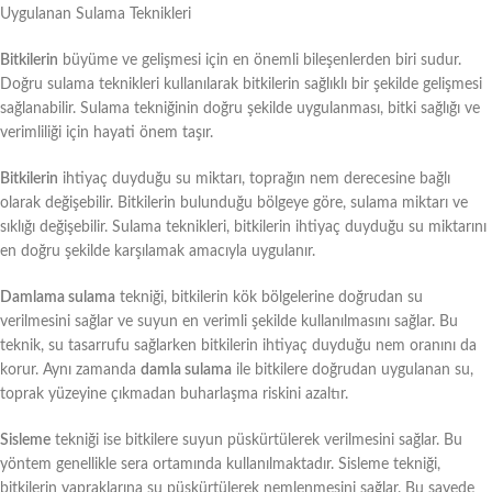
Uygulanan Sulama Teknikleri
Bitkilerin
büyüme ve gelişmesi için en önemli bileşenlerden biri sudur.
Doğru sulama teknikleri kullanılarak bitkilerin sağlıklı bir şekilde gelişmesi
sağlanabilir. Sulama tekniğinin doğru şekilde uygulanması, bitki sağlığı ve
verimliliği için hayati önem taşır.
Bitkilerin
ihtiyaç duyduğu su miktarı, toprağın nem derecesine bağlı
olarak değişebilir. Bitkilerin bulunduğu bölgeye göre, sulama miktarı ve
sıklığı değişebilir. Sulama teknikleri, bitkilerin ihtiyaç duyduğu su miktarını
en doğru şekilde karşılamak amacıyla uygulanır.
Damlama sulama
tekniği, bitkilerin kök bölgelerine doğrudan su
verilmesini sağlar ve suyun en verimli şekilde kullanılmasını sağlar. Bu
teknik, su tasarrufu sağlarken bitkilerin ihtiyaç duyduğu nem oranını da
korur. Aynı zamanda
damla sulama
ile bitkilere doğrudan uygulanan su,
toprak yüzeyine çıkmadan buharlaşma riskini azaltır.
Sisleme
tekniği ise bitkilere suyun püskürtülerek verilmesini sağlar. Bu
yöntem genellikle sera ortamında kullanılmaktadır. Sisleme tekniği,
bitkilerin yapraklarına su püskürtülerek nemlenmesini sağlar. Bu sayede