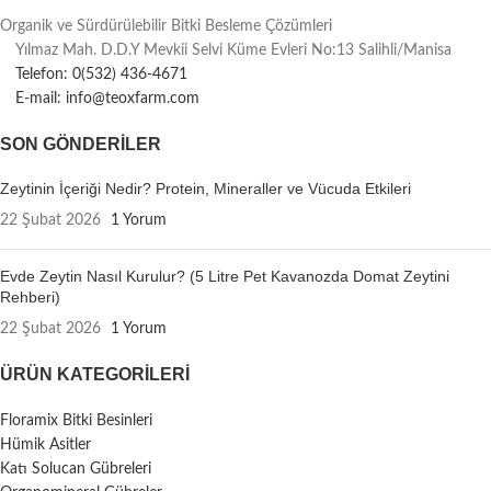
Organik ve Sürdürülebilir Bitki Besleme Çözümleri
Yılmaz Mah. D.D.Y Mevkii Selvi Küme Evleri No:13 Salihli/Manisa
Telefon: 0(532) 436-4671
E-mail: info@teoxfarm.com
SON GÖNDERILER
Zeytinin İçeriği Nedir? Protein, Mineraller ve Vücuda Etkileri
22 Şubat 2026
1 Yorum
Evde Zeytin Nasıl Kurulur? (5 Litre Pet Kavanozda Domat Zeytini
Rehberi)
22 Şubat 2026
1 Yorum
ÜRÜN KATEGORILERI
Floramix Bitki Besinleri
Hümik Asitler
Katı Solucan Gübreleri