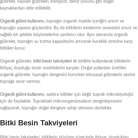
gübreler, hayvan gübreleri, kompost, deniz yosunu gibi doğal
kaynaklardan elde edilebilir.
Organik gübre kullanımı
, toprağın organik madde içeriğini artırır ve
toprağın yapısını güçlendirir. Bu da bitkilerin beslenme seviyesini artırır ve
sağlıklı bir şekilde büyümelerine yardımcı olur. Aynı zamanda organik
gübreler, toprağın su tutma kapasitesini artırarak kuraklık stresine karşı
bitkileri korur.
Organik gübreler,
bitki besin takviyeleri
ile birlikte kullanılarak bitkilerin
ihtiyaç duyduğu besin maddelerini karşılar. Doğal yollardan üretilen
organik gübreler, toprağın dengesini korurken kimyasal gübrelerin aksine
toprağa zarar vermez.
Organik gübre kullanımı
, sadece bitkiler için değil, toprak mikrobiyolojisi
için de faydalıdır. Topraktaki mikroorganizmaların zenginleşmesini
sağlayarak, toprağın doğal dengeye sahip olmasını destekler.
Bitki Besin Takviyeleri
Bitki besin takviyeleri, bitkilerin büyüme sürecinde ihtiyaç duydukları