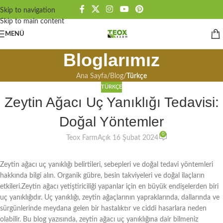
Skip to navigation
Skip to main content
MENÜ
Bloglarımız
Ana Sayfa
/
Blog
/
Türkçe
TÜRKÇE
Zeytin Ağacı Uç Yanıklığı Tedavisi:
Doğal Yöntemler
0
Teox Farm
Açık 16 Şubat 2024
Zeytin ağacı uç yanıklığı belirtileri, sebepleri ve doğal tedavi yöntemleri
hakkında bilgi alın. Organik gübre, besin takviyeleri ve doğal ilaçların
etkileri.Zeytin ağacı yetiştiriciliği yapanlar için en büyük endişelerden biri
uç yanıklığıdır. Uç yanıklığı, zeytin ağaçlarının yapraklarında, dallarında ve
sürgünlerinde meydana gelen bir hastalıktır ve ciddi hasarlara neden
olabilir. Bu blog yazısında, zeytin ağacı uç yanıklığına dair bilmeniz