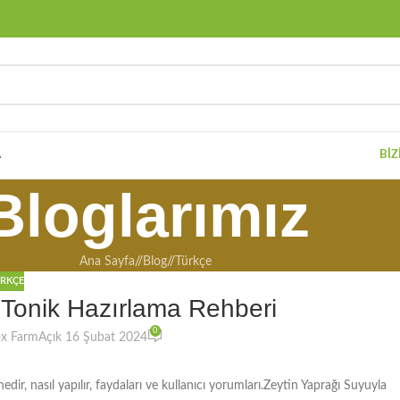
A
BIZ
Bloglarımız
Ana Sayfa
/
Blog
/
Türkçe
RKÇE
 Tonik Hazırlama Rehberi
0
ox Farm
Açık 16 Şubat 2024
ir, nasıl yapılır, faydaları ve kullanıcı yorumları.Zeytin Yaprağı Suyuyla