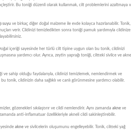
çleştirir. Bu toniği düzenli olarak kullanmak, cilt problemlerini azaltmaya 
ğı suyu
ve birkaç diğer doğal malzeme ile evde kolayca hazırlanabilir. Tonik,
çları verir. Cildinizi temizledikten sonra toniği pamuk yardımıyla cildinize
yabilirsiniz.
Doğal içeriği sayesinde her türlü cilt tipine uygun olan bu tonik, cildinizi
masına yardımcı olur. Ayrıca, zeytin yaprağı toniği, ciltteki sivilce ve akn
riği ve sahip olduğu faydalarıyla, cildinizi temizlemek, nemlendirmek ve
bu tonik, cildinizin daha sağlıklı ve canlı görünmesine yardımcı olabilir.
emizler, gözenekleri sıkılaştırır ve cildi nemlendirir. Aynı zamanda
akne
ve
 zamanda anti-inflamatuar özellikleriyle akneli cildi sakinleştirebilir.
sayesinde
akne
ve sivilcelerin oluşumunu engelleyebilir. Tonik, ciltteki yağ