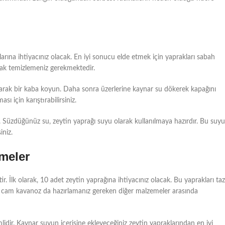
larına ihtiyacınız olacak. En iyi sonucu elde etmek için yaprakları sabah
rak temizlemeniz gerekmektedir.
arak bir kaba koyun. Daha sonra üzerlerine kaynar su dökerek kapağını
 için karıştırabilirsiniz.
z. Süzdüğünüz su, zeytin yaprağı suyu olarak kullanılmaya hazırdır. Bu suyu
iniz.
emeler
r. İlk olarak, 10 adet zeytin yaprağına ihtiyacınız olacak. Bu yaprakları ta
bir cam kavanoz da hazırlamanız gereken diğer malzemeler arasında
lidir. Kaynar suyun içerisine ekleyeceğiniz zeytin yapraklarından en iyi