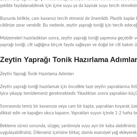
şekilde faydalanabilmek için içme suyu ya da kaynak suyu tercih etmelisin
Bununla birlikte, cam kavanoz tercih etmeniz de önemlidir. Plastik kapla
cildinize zarar verebilir. Bu nedenle, zeytin yaprağı toniği için tercih ed
Malzemeleri hazırladıktan sonra, zeytin yaprağı toniği yapımına geçebilir v
yaprağı toniği, cilt sağlığına birçok fayda sağlayan ve doğal bir cilt bakım 
Zeytin Yaprağı Tonik Hazırlama Adımlar
Zeytin Yaprağı Tonik Hazırlama Adımları
Zeytin yaprağı toniği hazırlamak için öncelikle taze zeytin yapraklarına iht
iyice yıkayıp temizlemeniz gerekmektedir. Yıkadıktan sonra yaprakları küçük 
Sonrasında temiz bir kavanoza veya cam bir kapta, yaprakları koyarak üz
dikkat edin ve kapağını sıkıca kapatın. Yaprakları suyun içinde 1-2 hafta
Bekleme süresi sonunda, süzgeç yardımıyla suyu ayrı bir kaba alabilirsiniz. B
uygulayabilirsiniz. Dilerseniz içerisine birkaç damla esansiyel yağ ekleyerek to