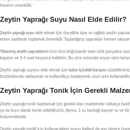
hasarını onarabilir.
Zeytin Yaprağı Suyu Nasıl Elde Edilir?
Zeytin yaprağı suyu
elde etmek için öncelikle taze ve sağlıklı zeytin yaprak
erken saatlerde toplamak önemlidir. Topladığınız yaprakları hemen yıkaya
Yıkanmış zeytin yapraklarını
ince ince doğrayarak veya ufak parçalara ayır
kapatın ve 3-4 saat boyunca bekletin. Bu süre sonunda suyun iyice karışması
Zeytin yaprağı suyunu elde etmek için
kabın içindeki karışımı
süzebilirsini
buzdolabında saklayarak ve kullandıkça tazeleyerek uzun süre kullanabilirs
Zeytin Yaprağı Tonik İçin Gerekli Malz
Zeytin yaprağı tonik hazırlamak için gerekli olan malzemeler oldukça basitti
ya da kuru olarak temin edebilirsiniz. Ayrıca, 1 su bardağı kaynar su ve 
bulunmaktadır.
Zeytin yaprağı toniği için kullanacağınız suyun kalitesi de son derece önem