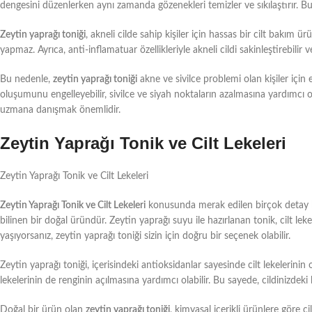
dengesini düzenlerken aynı zamanda gözenekleri temizler ve sıkılaştırır. 
Zeytin yaprağı toniği
, akneli cilde sahip kişiler için hassas bir cilt bakım ü
yapmaz. Ayrıca, anti-inflamatuar özellikleriyle akneli cildi sakinleştirebilir ve 
Bu nedenle,
zeytin yaprağı toniği
akne ve sivilce problemi olan kişiler için e
oluşumunu engelleyebilir, sivilce ve siyah noktaların azalmasına yardımcı ol
uzmana danışmak önemlidir.
Zeytin Yaprağı Tonik ve Cilt Lekeleri
Zeytin Yaprağı Tonik ve Cilt Lekeleri
Zeytin Yaprağı Tonik ve Cilt Lekeleri
konusunda merak edilen birçok detay bul
bilinen bir doğal üründür. Zeytin yaprağı suyu ile hazırlanan tonik, cilt leke
yaşıyorsanız, zeytin yaprağı toniği sizin için doğru bir seçenek olabilir.
Zeytin yaprağı toniği, içerisindeki antioksidanlar sayesinde cilt lekelerinin 
lekelerinin de renginin açılmasına yardımcı olabilir. Bu sayede, cildinizdeki 
Doğal bir ürün olan
zeytin yaprağı toniği
, kimyasal içerikli ürünlere göre c