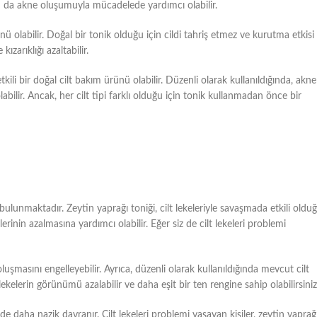
Bu da akne oluşumuyla mücadelede yardımcı olabilir.
rünü olabilir. Doğal bir tonik olduğu için cildi tahriş etmez ve kurutma etkisi
kızarıklığı azaltabilir.
tkili bir doğal cilt bakım ürünü olabilir. Düzenli olarak kullanıldığında, akne
abilir. Ancak, her cilt tipi farklı olduğu için tonik kullanmadan önce bir
unmaktadır. Zeytin yaprağı toniği, cilt lekeleriyle savaşmada etkili oldu
lerinin azalmasına yardımcı olabilir. Eğer siz de cilt lekeleri problemi
oluşmasını engelleyebilir. Ayrıca, düzenli olarak kullanıldığında mevcut cilt
lekelerin görünümü azalabilir ve daha eşit bir ten rengine sahip olabilirsiniz
ilde daha nazik davranır. Cilt lekeleri problemi yaşayan kişiler, zeytin yaprağ