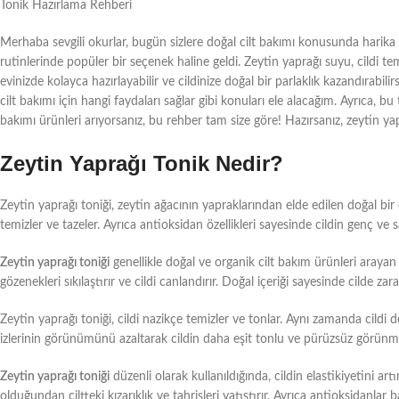
Tonik Hazırlama Rehberi
Merhaba sevgili okurlar, bugün sizlere doğal cilt bakımı konusunda harika 
rutinlerinde popüler bir seçenek haline geldi. Zeytin yaprağı suyu, cildi temi
evinizde kolayca hazırlayabilir ve cildinize doğal bir parlaklık kazandırabilirsi
cilt bakımı için hangi faydaları sağlar gibi konuları ele alacağım. Ayrıca, b
bakımı ürünleri arıyorsanız, bu rehber tam size göre! Hazırsanız, zeytin yaprağ
Zeytin Yaprağı Tonik Nedir?
Zeytin yaprağı toniği, zeytin ağacının yapraklarından elde edilen doğal bir c
temizler ve tazeler. Ayrıca antioksidan özellikleri sayesinde cildin genç ve 
Zeytin yaprağı toniği
genellikle doğal ve organik cilt bakım ürünleri arayan k
gözenekleri sıkılaştırır ve cildi canlandırır. Doğal içeriği sayesinde cilde za
Zeytin yaprağı toniği, cildi nazikçe temizler ve tonlar. Aynı zamanda cildi d
izlerinin görünümünü azaltarak cildin daha eşit tonlu ve pürüzsüz görünme
Zeytin yaprağı toniği
düzenli olarak kullanıldığında, cildin elastikiyetini art
olduğundan ciltteki kızarıklık ve tahrişleri yatıştırır. Ayrıca antioksidan