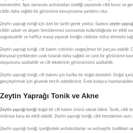
nemlendirir. Aynı zamanda antioksidan özelliği sayesinde cildi korur ve gen
cildin daha sağlıklı bir görünüme kavuşmasına yardımcı olur.
Zeytin yaprağı toniği için özel bir tarife gerek yoktur. Sadece
zeytin yapra
cildin sabah ve akşam temizlenmesi sonrasında kullanıldığında en etkili sonu
uygulayabilir ve hafifçe masaj yaparak toniğin cildinize nüfuz etmesini sağla
Zeytin yaprağı toniği, cilt bakım rutininin vazgeçilmez bir parçası olabilir. 
kimyasal içeriklerden uzak tutarak daha sağlıklı ve canlı bir görünüme kavuş
oluşumunu azaltabilir ve cilt lekelerinin görünümünü azaltabilir.
Zeytin yaprağı toniği, cilt bakımı için harika bir doğal destektir. Doğal içe
gençleştirmek için güvenle tercih edebilirsiniz. Evde kolayca hazırlanabilen 
Zeytin Yaprağı Tonik ve Akne
Zeytin yaprağı toniği
doğal bir cilt bakım ürünü olarak bilinir. Tonik, cildi t
sivilceye karşı da etkili olabilir. Zeytin yaprağı toniği, cildi temizlerken aynı
Zeytin yaprağı toniği, içeriğindeki antioksidanlar ve antiseptik özellikleri 