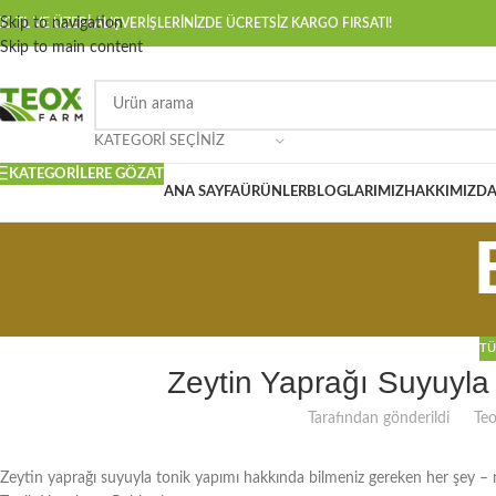
Skip to navigation
00 TL VE ÜZERİ ALIŞVERİŞLERİNİZDE ÜCRETSİZ KARGO FIRSATI!
Skip to main content
KATEGORI SEÇINIZ
KATEGORILERE GÖZAT
ANA SAYFA
ÜRÜNLER
BLOGLARIMIZ
HAKKIMIZD
TÜ
Zeytin Yaprağı Suyuyla
Tarafından gönderildi
Te
Zeytin yaprağı suyuyla tonik yapımı hakkında bilmeniz gereken her şey – ned