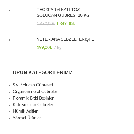
TEOXFARM KATI TOZ
SOLUCAN GÜBRESİ 20 KG
1.349,00
₺
1.450,00
₺
YETER ANA SEBZELİ ERİŞTE
199,00
₺
kg
ÜRÜN KATEGORILERIMIZ
Sıvı Solucan Gübreleri
Organomineral Gübreler
Floramix Bitki Besinleri
Katı Solucan Gübreleri
Hümik Asitler
Yöresel Ürünler