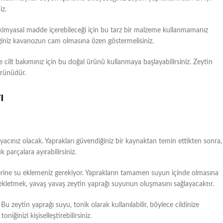
iz.
r kimyasal madde içerebileceği için bu tarz bir malzeme kullanmamanız
eceğiniz kavanozun cam olmasına özen göstermelisiniz.
e cilt bakımınız için bu doğal ürünü kullanmaya başlayabilirsiniz. Zeytin
ürünüdür.
ı
iyacınız olacak. Yaprakları güvendiğiniz bir kaynaktan temin ettikten sonra,
parçalara ayırabilirsiniz.
erine su eklemeniz gerekiyor. Yaprakların tamamen suyun içinde olmasına
 bekletmek, yavaş yavaş zeytin yaprağı suyunun oluşmasını sağlayacaktır.
u zeytin yaprağı suyu, tonik olarak kullanılabilir, böylece cildinize
niğinizi kişiselleştirebilirsiniz.