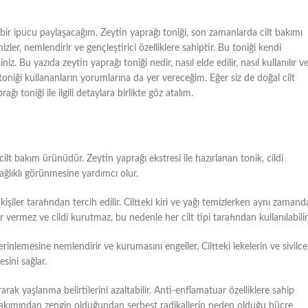
bir ipucu paylaşacağım. Zeytin yaprağı toniği, son zamanlarda cilt bakımı
zler, nemlendirir ve gençleştirici özelliklere sahiptir. Bu toniği kendi
niz. Bu yazıda zeytin yaprağı toniği nedir, nasıl elde edilir, nasıl kullanılır v
u toniği kullananların yorumlarına da yer vereceğim. Eğer siz de doğal cilt
ı toniği ile ilgili detaylara birlikte göz atalım.
ilt bakım ürünüdür. Zeytin yaprağı ekstresi ile hazırlanan tonik, cildi
sağlıklı görünmesine yardımcı olur.
işiler tarafından tercih edilir. Ciltteki kiri ve yağı temizlerken aynı zamand
rar vermez ve cildi kurutmaz, bu nedenle her cilt tipi tarafından kullanılabilir
erinlemesine nemlendirir ve kurumasını engeller. Ciltteki lekelerin ve sivilce
sini sağlar.
ırarak yaşlanma belirtilerini azaltabilir. Anti-enflamatuar özelliklere sahip
lar bakımından zengin olduğundan serbest radikallerin neden olduğu hücre