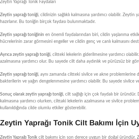
Zeytin Yaprağı Tonik Faydaları
Zeytin yaprağı toniği
, cildinizin sağlıklı kalmasına yardımcı olabilir. Zeytin
hazırlanır. Bu toniğin birçok faydası bulunmaktadır.
Zeytin yaprağı toniğinin
en önemli faydalarından biri, cildin yaşlanma etkil
hücrelerinin zarar görmesini engeller ve cildin genç ve canlı kalmasını dest
Ayrıca zeytin yaprağı toniği
, ciltteki lekelerin giderilmesine yardımcı olabili
azalmasına yardımcı olur. Bu sayede cilt daha aydınlık ve pürüzsüz bir gö
Zeytin yaprağı toniği
, aynı zamanda ciltteki sivilce ve akne problemlerine de 
bakterilerin ve yağın dengelenmesine yardımcı olabilir. Bu sayede sivilce 
Sonuç olarak zeytin yaprağı toniği
, cilt sağlığı için çok faydalı bir üründür.
kalmasına yardımcı olurken, cilttaki lekelerin azalmasına ve sivilce problem
kullanıldığında cilde olumlu etkiler gösterebilir.
Zeytin Yaprağı Tonik Cilt Bakımı İçin 
Zeytin Yaprağı Tonik
cilt bakımı için son derece uygun bir doğal üründür. Z