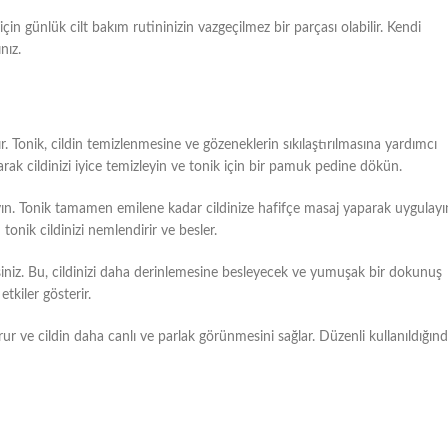
 için günlük cilt bakım rutininizin vazgeçilmez bir parçası olabilir. Kendi
nız.
ır. Tonik, cildin temizlenmesine ve gözeneklerin sıkılaştırılmasına yardımcı
arak cildinizi iyice temizleyin ve tonik için bir pamuk pedine dökün.
n. Tonik tamamen emilene kadar cildinize hafifçe masaj yaparak uygulayı
nik cildinizi nemlendirir ve besler.
siniz. Bu, cildinizi daha derinlemesine besleyecek ve yumuşak bir dokunuş
tkiler gösterir.
ur ve cildin daha canlı ve parlak görünmesini sağlar. Düzenli kullanıldığın