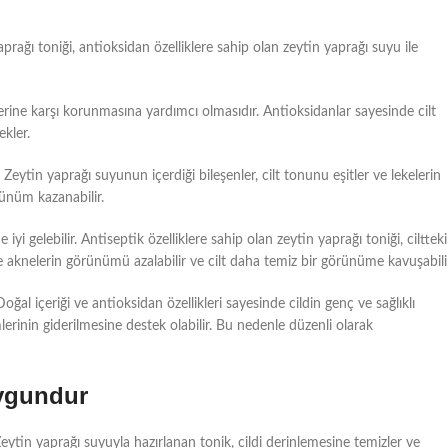
 yaprağı toniği, antioksidan özelliklere sahip olan zeytin yaprağı suyu ile
erine karşı korunmasına yardımcı olmasıdır. Antioksidanlar sayesinde cilt
ekler.
r. Zeytin yaprağı suyunun içerdiği bileşenler, cilt tonunu eşitler ve lekelerin
rünüm kazanabilir.
iyi gelebilir. Antiseptik özelliklere sahip olan zeytin yaprağı toniği, ciltteki
ve aknelerin görünümü azalabilir ve cilt daha temiz bir görünüme kavuşabili
 Doğal içeriği ve antioksidan özellikleri sayesinde cildin genç ve sağlıklı
lerinin giderilmesine destek olabilir. Bu nedenle düzenli olarak
Uygundur
eytin yaprağı suyuyla hazırlanan tonik, cildi derinlemesine temizler ve