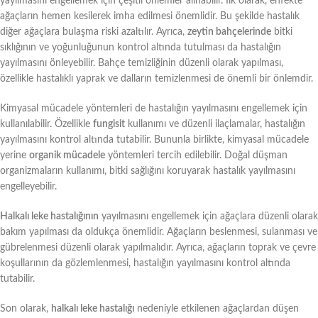
yayılmasını engellemek için çeşitli önlemler alınabilir. İlk olarak, enfekte
ağaçların hemen kesilerek imha edilmesi önemlidir. Bu şekilde hastalık
diğer ağaçlara bulaşma riski azaltılır. Ayrıca,
zeytin bahçelerinde
bitki
sıklığının ve yoğunluğunun kontrol altında tutulması da hastalığın
yayılmasını önleyebilir. Bahçe temizliğinin düzenli olarak yapılması,
özellikle hastalıklı yaprak ve dalların temizlenmesi de önemli bir önlemdir.
Kimyasal mücadele yöntemleri de hastalığın yayılmasını engellemek için
kullanılabilir. Özellikle
fungisit
kullanımı ve düzenli ilaçlamalar, hastalığın
yayılmasını kontrol altında tutabilir. Bununla birlikte, kimyasal mücadele
yerine
organik mücadele
yöntemleri tercih edilebilir. Doğal düşman
organizmaların kullanımı, bitki sağlığını koruyarak hastalık yayılmasını
engelleyebilir.
Halkalı leke hastalığının
yayılmasını engellemek için ağaçlara düzenli olarak
bakım yapılması da oldukça önemlidir. Ağaçların beslenmesi, sulanması ve
gübrelenmesi düzenli olarak yapılmalıdır. Ayrıca, ağaçların toprak ve çevre
koşullarının da gözlemlenmesi, hastalığın yayılmasını kontrol altında
tutabilir.
Son olarak,
halkalı leke hastalığı
nedeniyle etkilenen ağaçlardan düşen