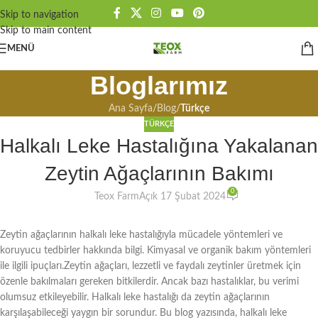
Skip to navigation
Skip to main content
MENÜ
Bloglarımız
Ana Sayfa
/
Blog
/
Türkçe
TÜRKÇE
Halkalı Leke Hastalığına Yakalanan
Zeytin Ağaçlarının Bakımı
0
Teox Farm
Açık 17 Şubat 2024
Zeytin ağaçlarının halkalı leke hastalığıyla mücadele yöntemleri ve
koruyucu tedbirler hakkında bilgi. Kimyasal ve organik bakım yöntemleri
ile ilgili ipuçları.Zeytin ağaçları, lezzetli ve faydalı zeytinler üretmek için
özenle bakılmaları gereken bitkilerdir. Ancak bazı hastalıklar, bu verimi
olumsuz etkileyebilir. Halkalı leke hastalığı da zeytin ağaçlarının
karşılaşabileceği yaygın bir sorundur. Bu blog yazısında, halkalı leke