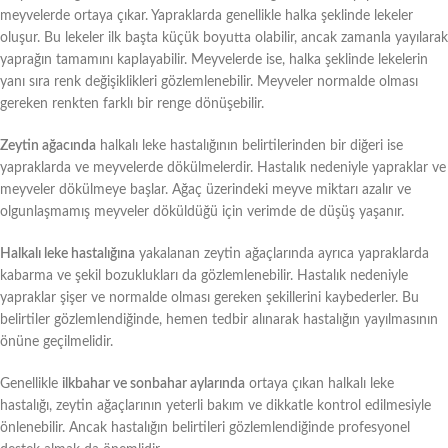
meyvelerde ortaya çıkar. Yapraklarda genellikle halka şeklinde lekeler
oluşur. Bu lekeler ilk başta küçük boyutta olabilir, ancak zamanla yayılarak
yaprağın tamamını kaplayabilir. Meyvelerde ise, halka şeklinde lekelerin
yanı sıra renk değişiklikleri gözlemlenebilir. Meyveler normalde olması
gereken renkten farklı bir renge dönüşebilir.
Zeytin ağacında
halkalı leke hastalığının belirtilerinden bir diğeri ise
yapraklarda ve meyvelerde dökülmelerdir. Hastalık nedeniyle yapraklar ve
meyveler dökülmeye başlar. Ağaç üzerindeki meyve miktarı azalır ve
olgunlaşmamış meyveler döküldüğü için verimde de düşüş yaşanır.
Halkalı leke hastalığına
yakalanan zeytin ağaçlarında ayrıca yapraklarda
kabarma ve şekil bozuklukları da gözlemlenebilir. Hastalık nedeniyle
yapraklar şişer ve normalde olması gereken şekillerini kaybederler. Bu
belirtiler gözlemlendiğinde, hemen tedbir alınarak hastalığın yayılmasının
önüne geçilmelidir.
Genellikle
ilkbahar ve sonbahar aylarında
ortaya çıkan halkalı leke
hastalığı, zeytin ağaçlarının yeterli bakım ve dikkatle kontrol edilmesiyle
önlenebilir. Ancak hastalığın belirtileri gözlemlendiğinde profesyonel