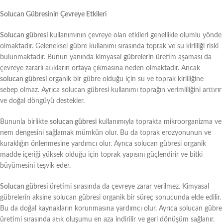
Solucan Gübresinin Çevreye Etkileri
Solucan gübresi
kullanımının çevreye olan etkileri genellikle olumlu yönde
olmaktadır. Geleneksel gübre kullanımı sırasında toprak ve su kirliliği riski
bulunmaktadır. Bunun yanında kimyasal gübrelerin üretim aşaması da
çevreye zararlı atıkların ortaya çıkmasına neden olmaktadır. Ancak
solucan gübresi
organik bir gübre olduğu için su ve toprak kirliliğine
sebep olmaz. Ayrıca solucan gübresi kullanımı toprağın verimliliğini arttırır
ve doğal döngüyü destekler.
Bununla birlikte
solucan gübresi
kullanımıyla toprakta mikroorganizma ve
nem dengesini sağlamak mümkün olur. Bu da toprak erozyonunun ve
kuraklığın önlenmesine yardımcı olur. Ayrıca solucan gübresi organik
madde içeriği yüksek olduğu için toprak yapısını güçlendirir ve bitki
büyümesini teşvik eder.
Solucan gübresi
üretimi sırasında da çevreye zarar verilmez. Kimyasal
gübrelerin aksine solucan gübresi organik bir süreç sonucunda elde edilir.
Bu da doğal kaynakların korunmasına yardımcı olur. Ayrıca solucan gübre
üretimi sırasında atık oluşumu en aza indirilir ve geri dönüşüm sağlanır.