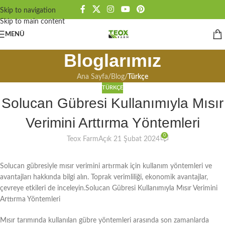
Skip to navigation
Skip to main content
MENÜ
Bloglarımız
Ana Sayfa
/
Blog
/
Türkçe
TÜRKÇE
Solucan Gübresi Kullanımıyla Mısır
Verimini Arttırma Yöntemleri
0
Teox Farm
Açık 21 Şubat 2024
Solucan gübresiyle mısır verimini artırmak için kullanım yöntemleri ve
avantajları hakkında bilgi alın. Toprak verimliliği, ekonomik avantajlar,
çevreye etkileri de inceleyin.Solucan Gübresi Kullanımıyla Mısır Verimini
Arttırma Yöntemleri
Mısır tarımında kullanılan gübre yöntemleri arasında son zamanlarda