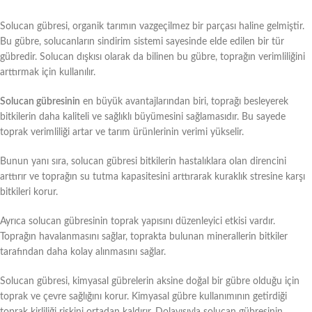
Solucan gübresi, organik tarımın vazgeçilmez bir parçası haline gelmiştir.
Bu gübre, solucanların sindirim sistemi sayesinde elde edilen bir tür
gübredir. Solucan dışkısı olarak da bilinen bu gübre, toprağın verimliliğini
arttırmak için kullanılır.
Solucan gübresinin
en büyük avantajlarından biri, toprağı besleyerek
bitkilerin daha kaliteli ve sağlıklı büyümesini sağlamasıdır. Bu sayede
toprak verimliliği artar ve tarım ürünlerinin verimi yükselir.
Bunun yanı sıra, solucan gübresi bitkilerin hastalıklara olan direncini
arttırır ve toprağın su tutma kapasitesini arttırarak kuraklık stresine karşı
bitkileri korur.
Ayrıca solucan gübresinin toprak yapısını düzenleyici etkisi vardır.
Toprağın havalanmasını sağlar, toprakta bulunan minerallerin bitkiler
tarafından daha kolay alınmasını sağlar.
Solucan gübresi, kimyasal gübrelerin aksine doğal bir gübre olduğu için
toprak ve çevre sağlığını korur. Kimyasal gübre kullanımının getirdiği
toprak kirliliği riskini ortadan kaldırır. Dolayısıyla solucan gübresinin