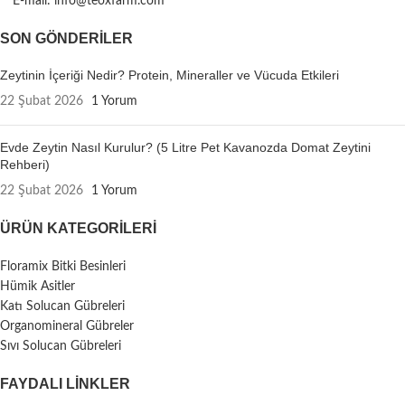
E-mail: info@teoxfarm.com
SON GÖNDERILER
Zeytinin İçeriği Nedir? Protein, Mineraller ve Vücuda Etkileri
22 Şubat 2026
1 Yorum
Evde Zeytin Nasıl Kurulur? (5 Litre Pet Kavanozda Domat Zeytini
Rehberi)
22 Şubat 2026
1 Yorum
ÜRÜN KATEGORILERI
Floramix Bitki Besinleri
Hümik Asitler
Katı Solucan Gübreleri
Organomineral Gübreler
Sıvı Solucan Gübreleri
FAYDALI LİNKLER