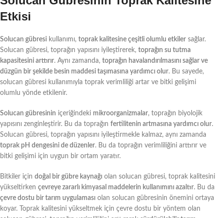
Solucan Gübresinin Toprak Kalitesine
Etkisi
Solucan gübresi
kullanımı,
toprak kalitesine çeşitli olumlu etkiler
sağlar.
Solucan gübresi, toprağın yapısını iyileştirerek,
toprağın su tutma
kapasitesini arttırır
. Aynı zamanda,
toprağın havalandırılmasını sağlar ve
düzgün bir şekilde besin maddesi taşımasına yardımcı olur
. Bu sayede,
solucan gübresi kullanımıyla toprak verimliliği artar ve bitki gelişimi
olumlu yönde etkilenir.
Solucan gübresinin
içeriğindeki
mikroorganizmalar
, toprağın biyolojik
yapısını zenginleştirir. Bu da toprağın
fertilitenin artmasına yardımcı olur
.
Solucan gübresi, toprağın yapısını iyileştirmekle kalmaz, aynı zamanda
toprak pH dengesini de düzenler
. Bu da toprağın verimliliğini arttırır ve
bitki gelişimi için uygun bir ortam yaratır.
Bitkiler için
doğal bir gübre kaynağı
olan solucan gübresi, toprak kalitesini
yükseltirken
çevreye zararlı kimyasal maddelerin kullanımını azaltır
. Bu da
çevre dostu bir tarım uygulaması
olan solucan gübresinin önemini ortaya
koyar. Toprak kalitesini yükseltmek için çevre dostu bir yöntem olan