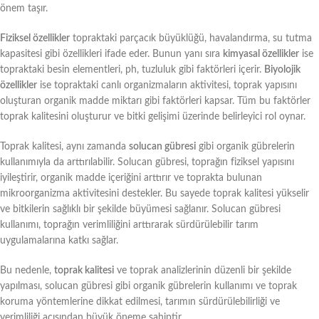
önem taşır.
Fiziksel özellikler
topraktaki parçacık büyüklüğü, havalandırma, su tutma
kapasitesi gibi özellikleri ifade eder. Bunun yanı sıra
kimyasal özellikler
ise
topraktaki besin elementleri, ph, tuzluluk gibi faktörleri içerir.
Biyolojik
özellikler
ise topraktaki canlı organizmaların aktivitesi, toprak yapısını
oluşturan organik madde miktarı gibi faktörleri kapsar. Tüm bu faktörler
toprak kalitesini oluşturur ve bitki gelişimi üzerinde belirleyici rol oynar.
Toprak kalitesi, aynı zamanda
solucan gübresi
gibi organik gübrelerin
kullanımıyla da arttırılabilir. Solucan gübresi, toprağın fiziksel yapısını
iyileştirir, organik madde içeriğini arttırır ve toprakta bulunan
mikroorganizma aktivitesini destekler. Bu sayede toprak kalitesi yükselir
ve bitkilerin sağlıklı bir şekilde büyümesi sağlanır. Solucan gübresi
kullanımı, toprağın verimliliğini arttırarak sürdürülebilir tarım
uygulamalarına katkı sağlar.
Bu nedenle,
toprak kalitesi
ve toprak analizlerinin düzenli bir şekilde
yapılması, solucan gübresi gibi organik gübrelerin kullanımı ve toprak
koruma yöntemlerine dikkat edilmesi, tarımın sürdürülebilirliği ve
verimliliği açısından büyük öneme sahiptir.