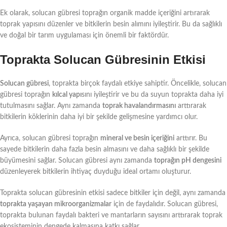
Ek olarak, solucan gübresi toprağın organik madde içeriğini artırarak
toprak yapısını düzenler ve bitkilerin besin alımını iyileştirir. Bu da sağlıklı
ve doğal bir tarım uygulaması için önemli bir faktördür.
Toprakta Solucan Gübresinin Etkisi
Solucan gübresi
, toprakta birçok faydalı etkiye sahiptir. Öncelikle, solucan
gübresi toprağın
kılcal yapı
sını iyileştirir ve bu da suyun toprakta daha iyi
tutulmasını sağlar. Aynı zamanda
toprak havalandırmasını
arttırarak
bitkilerin köklerinin daha iyi bir şekilde gelişmesine yardımcı olur.
Ayrıca, solucan gübresi toprağın
mineral ve besin içeriğini
arttırır. Bu
sayede bitkilerin daha fazla besin almasını ve daha sağlıklı bir şekilde
büyümesini sağlar. Solucan gübresi aynı zamanda
toprağın pH dengesini
düzenleyerek bitkilerin ihtiyaç duyduğu ideal ortamı oluşturur.
Toprakta solucan gübresinin etkisi sadece bitkiler için değil, aynı zamanda
toprakta yaşayan mikroorganizmalar
için de faydalıdır. Solucan gübresi,
toprakta bulunan faydalı bakteri ve mantarların sayısını arttırarak toprak
ekosisteminin dengede kalmasına katkı sağlar.