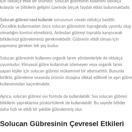
için oldukça etkili bir üründür. Solucan gübresinin kullanımı oldukça
kolaydır ve bitkilerin gelişimi üzerinde birçok faydalı etkisi bulunmaktadır.
Solucan gübresi nasıl kullanılır
sorusunun cevabı oldukça basittir.
Öncelikle kullanmadan önce solucan gübresinin toprağınızla uyumlu olup
olmadığını kontrol etmelisiniz. Ardından gübreyi toprakla karıştırarak
bitkilerinizi gübrelemeniz gerekmektedir. Gübrenin etkili olması için
yapmanız gereken tek şey budur.
Solucan gübresinin kullanımı organik tarım yöntemleriyle de oldukça
uyumludur. Kimyasal gübre kullanmak istemeyen veya organik tarım
yapan kişiler için solucan gübresi mükemmel bir alternatiftir. Bununla
birlikte, gübreleme sırasında ürünün dozajına dikkat edilmeli ve aşırı gübre
kullanımından kaçınılmalıdır.
Ayrıca, solucan gübresi sıvı formda da kullanılabilir. Sıvı solucan gübresi
bitkilerin yapraklarına püskürtülerek de kullanılabilir. Bu sayede bitkiler
daha hızlı ve etkili bir şekilde gübrelenmiş olur.
Solucan Gübresinin Çevresel Etkileri