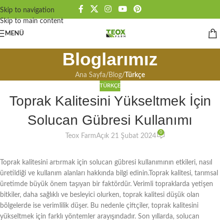
Skip to navigation
Skip to main content
MENÜ
Bloglarımız
Ana Sayfa
/
Blog
/
Türkçe
TÜRKÇE
Toprak Kalitesini Yükseltmek İçin
Solucan Gübresi Kullanımı
0
Teox Farm
Açık 21 Şubat 2024
Toprak kalitesini artırmak için solucan gübresi kullanımının etkileri, nasıl
üretildiği ve kullanım alanları hakkında bilgi edinin.Toprak kalitesi, tarımsal
üretimde büyük önem taşıyan bir faktördür. Verimli topraklarda yetişen
bitkiler, daha sağlıklı ve besleyici olurken, toprak kalitesi düşük olan
bölgelerde ise verimlilik düşer. Bu nedenle çiftçiler, toprak kalitesini
yükseltmek için farklı yöntemler arayışındadır. Son yıllarda, solucan