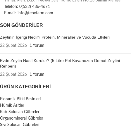
Yılmaz Mah. D.D.Y Mevkii Selvi Küme Evleri No:13 Salihli/Manisa
Telefon: 0(532) 436-4671
E-mail: info@teoxfarm.com
SON GÖNDERILER
Zeytinin İçeriği Nedir? Protein, Mineraller ve Vücuda Etkileri
22 Şubat 2026
1 Yorum
Evde Zeytin Nasıl Kurulur? (5 Litre Pet Kavanozda Domat Zeytini
Rehberi)
22 Şubat 2026
1 Yorum
ÜRÜN KATEGORILERI
Floramix Bitki Besinleri
Hümik Asitler
Katı Solucan Gübreleri
Organomineral Gübreler
Sıvı Solucan Gübreleri