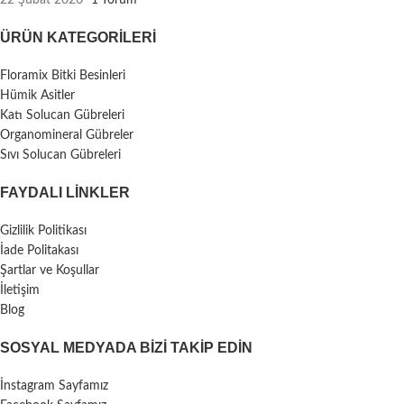
ÜRÜN KATEGORILERI
Floramix Bitki Besinleri
Hümik Asitler
Katı Solucan Gübreleri
Organomineral Gübreler
Sıvı Solucan Gübreleri
FAYDALI LİNKLER
Gizlilik Politikası
İade Politakası
Şartlar ve Koşullar
İletişim
Blog
SOSYAL MEDYADA BIZI TAKIP EDIN
İnstagram Sayfamız