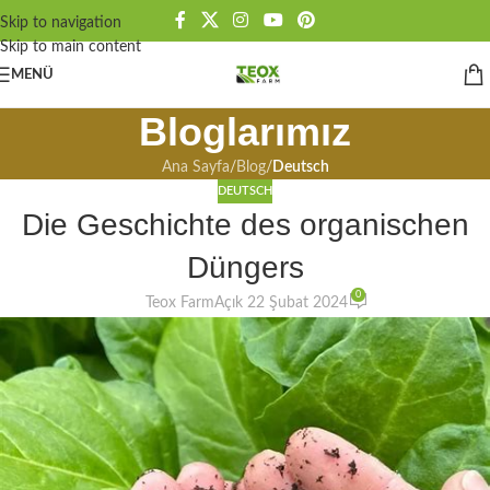
Skip to navigation
Skip to main content
MENÜ
Bloglarımız
Ana Sayfa
/
Blog
/
Deutsch
DEUTSCH
Die Geschichte des organischen
Düngers
0
Teox Farm
Açık 22 Şubat 2024