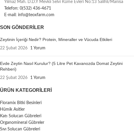
Yılmaz Mah. D.D.Y Mevkii Selvi Küme Evleri No:13 Salihli/Manisa
Telefon: 0(532) 436-4671
E-mail: info@teoxfarm.com
SON GÖNDERILER
Zeytinin İçeriği Nedir? Protein, Mineraller ve Vücuda Etkileri
22 Şubat 2026
1 Yorum
Evde Zeytin Nasıl Kurulur? (5 Litre Pet Kavanozda Domat Zeytini
Rehberi)
22 Şubat 2026
1 Yorum
ÜRÜN KATEGORILERI
Floramix Bitki Besinleri
Hümik Asitler
Katı Solucan Gübreleri
Organomineral Gübreler
Sıvı Solucan Gübreleri