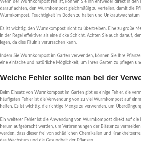
Wenn der Wurmkompost reif ist, können Sie ihn entweder direkt in den B
darauf achten, den Wurmkompost gleichmäßig zu verteilen, damit die Pfl
Wurmkompost, Feuchtigkeit im Boden zu halten und Unkrautwachstum z
Es ist wichtig, den Wurmkompost nicht zu übertreiben. Eine zu große M
in der Regel effektiver als eine dicke Schicht. Achten Sie auch darauf, 
legen, da dies Fäulnis verursachen kann.
Indem Sie Wurmkompost im Garten verwenden, können Sie Ihre Pflanzen 
eine einfache und natürliche Möglichkeit, um Ihren Garten zu pflegen und
Welche Fehler sollte man bei der Ve
Beim Einsatz von
Wurmkompost
im Garten gibt es einige Fehler, die ver
häufigsten Fehler ist die Verwendung von zu viel Wurmkompost auf einm
helfen. Es ist wichtig, die richtige Menge zu verwenden, um Überdüngun
Ein weiterer Fehler ist die Anwendung von Wurmkompost direkt auf die 
herum aufgebracht werden, um Verbrennungen der Blätter zu vermeiden
werden, dass dieser frei von schädlichen Chemikalien und Krankheitserreg
das Wachstum und die Gesundheit der Pflanzen.