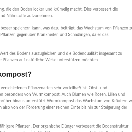
g, die den Boden locker und krümelig macht. Dies verbessert die
 und Nährstoffe aufzunehmen.
t besser speichern kann, was dazu beiträgt, das Wachstum von Pflanzen z
 Pflanzen gegenüber Krankheiten und Schädlingen, da er das
rt des Bodens auszugleichen und die Bodenqualität insgesamt zu
re Pflanzen auf natürliche Weise unterstützen möchten.
mkompost?
 verschiedenen Pflanzenarten sehr vorteilhaft ist. Obst- und
ren besonders von Wurmkompost. Auch Blumen wie Rosen, Lilien und
arüber hinaus unterstützt Wurmkompost das Wachstum von Kräutern w
 also von der Förderung einer reichen Ernte bis hin zur Steigerung der
ähigere Pflanzen. Der organische Dünger verbessert die Bodenstruktur