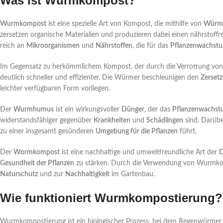
Was ist Wurmkompost?
Wurmkompost
ist eine spezielle Art von Kompost, die mithilfe von
Würm
zersetzen organische Materialien und produzieren dabei einen nährstof
reich an
Mikroorganismen
und
Nährstoffen
, die für das
Pflanzenwachst
Im Gegensatz zu herkömmlichem Kompost, der durch die Verrottung von o
deutlich schneller und effizienter. Die Würmer beschleunigen den
Zerset
leichter verfügbaren Form vorliegen.
Der
Wurmhumus
ist ein wirkungsvoller
Dünger
, der das
Pflanzenwachs
widerstandsfähiger gegenüber
Krankheiten
und
Schädlingen
sind. Darübe
zu einer insgesamt gesünderen
Umgebung für die Pflanzen
führt.
Der
Wormkompost
ist eine nachhaltige und umweltfreundliche Art der
Gesundheit der Pflanzen
zu stärken. Durch die Verwendung von Wurmkomp
Naturschutz
und zur
Nachhaltigkeit
im Gartenbau.
Wie funktioniert Wurmkompostierung?
Wurmkompostierung ist ein biologischer Prozess, bei dem Regenwürmer 