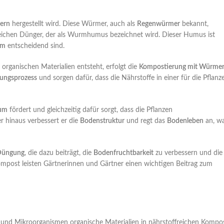
ern
hergestellt wird. Diese Würmer, auch als
Regenwürmer
bekannt,
freichen Dünger, der als Wurmhumus bezeichnet wird. Dieser Humus ist
um
entscheidend sind.
rganischen Materialien entsteht, erfolgt die
Kompostierung mit Würme
zungsprozess
und sorgen dafür, dass die Nährstoffe in einer für die Pflanz
tum
fördert und gleichzeitig dafür sorgt, dass die Pflanzen
r hinaus verbessert er die
Bodenstruktur
und regt das
Bodenleben
an, w
Düngung
, die dazu beiträgt, die
Bodenfruchtbarkeit
zu verbessern und die
ost leisten Gärtnerinnen und Gärtner einen wichtigen Beitrag zum
und Mikroorganismen organische Materialien in nährstoffreichen Kompo