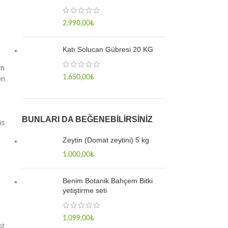
2.990,00
₺
Katı Solucan Gübresi 20 KG
rn
1.650,00
₺
en
BUNLARI DA BEĞENEBILIRSINIZ
as
Zeytin (Domat zeytini) 5 kg
1.000,00
₺
Benim Botanik Bahçem Bitki
yetiştirme seti
1.099,00
₺
st