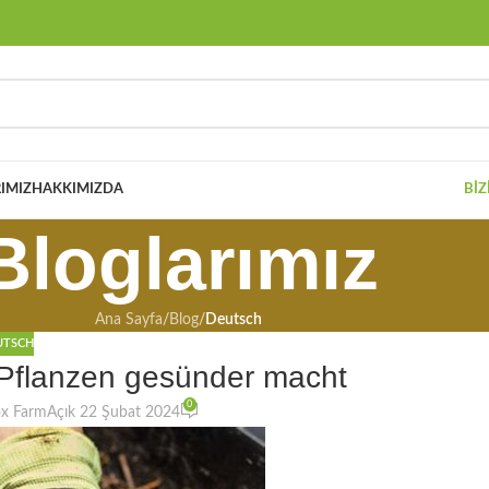
IMIZ
HAKKIMIZDA
BIZ
Bloglarımız
Ana Sayfa
/
Blog
/
Deutsch
UTSCH
Pflanzen gesünder macht
0
ox Farm
Açık 22 Şubat 2024