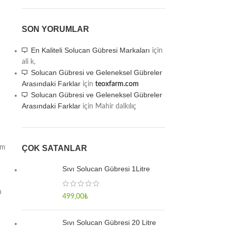
SON YORUMLAR
En Kaliteli Solucan Gübresi Markaları
için
ali k,
Solucan Gübresi ve Geleneksel Gübreler
Arasındaki Farklar
için
teoxfarm.com
Solucan Gübresi ve Geleneksel Gübreler
Arasındaki Farklar
için
Mahir dalkılıç
em
ÇOK SATANLAR
Sıvı Solucan Gübresi 1Litre
n
499,00
₺
Sıvı Solucan Gübresi 20 Litre