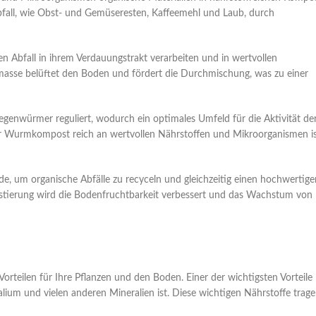
fall, wie Obst- und Gemüseresten, Kaffeemehl und Laub, durch
n Abfall in ihrem Verdauungstrakt verarbeiten und in wertvollen
e belüftet den Boden und fördert die Durchmischung, was zu einer
genwürmer reguliert, wodurch ein optimales Umfeld für die Aktivität de
der Wurmkompost reich an wertvollen Nährstoffen und Mikroorganismen is
e, um organische Abfälle zu recyceln und gleichzeitig einen hochwertige
ostierung wird die Bodenfruchtbarkeit verbessert und das Wachstum von
rteilen für Ihre Pflanzen und den Boden. Einer der wichtigsten Vorteile
lium und vielen anderen Mineralien ist. Diese wichtigen Nährstoffe trag