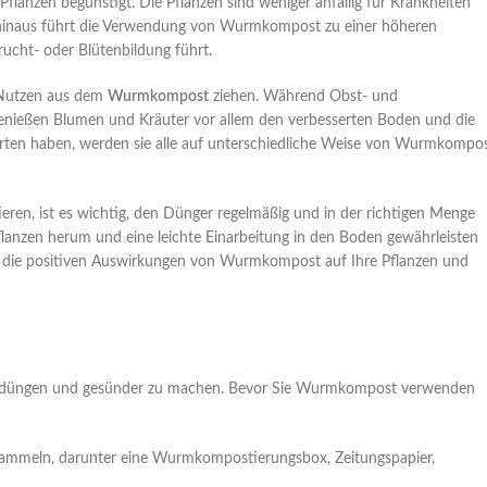
anzen begünstigt. Die Pflanzen sind weniger anfällig für Krankheiten
hinaus führt die Verwendung von Wurmkompost zu einer höheren
ucht- oder Blütenbildung führt.
e Nutzen aus dem
Wurmkompost
ziehen. Während Obst- und
genießen Blumen und Kräuter vor allem den verbesserten Boden und die
m Garten haben, werden sie alle auf unterschiedliche Weise von Wurmkompo
eren, ist es wichtig, den Dünger regelmäßig und in der richtigen Menge
anzen herum und eine leichte Einarbeitung in den Boden gewährleisten
ld die positiven Auswirkungen von Wurmkompost auf Ihre Pflanzen und
 zu düngen und gesünder zu machen. Bevor Sie Wurmkompost verwenden
n sammeln, darunter eine Wurmkompostierungsbox, Zeitungspapier,