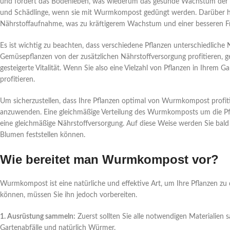
und fördert das Bodenleben, was wiederum das gesunde Wachstum der Pfl
und Schädlinge, wenn sie mit Wurmkompost gedüngt werden. Darüber 
Nährstoffaufnahme, was zu kräftigerem Wachstum und einer besseren Fr
Es ist wichtig zu beachten, dass verschiedene Pflanzen unterschiedlich
Gemüsepflanzen von der zusätzlichen Nährstoffversorgung profitieren, 
gesteigerte Vitalität. Wenn Sie also eine Vielzahl von Pflanzen in Ihre
profitieren.
Um sicherzustellen, dass Ihre Pflanzen optimal von Wurmkompost profiti
anzuwenden. Eine gleichmäßige Verteilung des Wurmkomposts um die Pfl
eine gleichmäßige Nährstoffversorgung. Auf diese Weise werden Sie ba
Blumen feststellen können.
Wie bereitet man Wurmkompost vor?
Wurmkompost ist eine natürliche und effektive Art, um Ihre Pflanzen
können, müssen Sie ihn jedoch vorbereiten.
1. Ausrüstung sammeln:
Zuerst sollten Sie alle notwendigen Materialie
Gartenabfälle und natürlich Würmer.