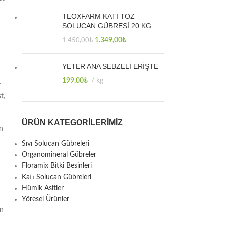
TEOXFARM KATI TOZ
SOLUCAN GÜBRESİ 20 KG
1.349,00
₺
1.450,00
₺
YETER ANA SEBZELİ ERİŞTE
199,00
₺
kg
r
t,
ÜRÜN KATEGORILERIMIZ
n
Sıvı Solucan Gübreleri
Organomineral Gübreler
Floramix Bitki Besinleri
Katı Solucan Gübreleri
Hümik Asitler
Yöresel Ürünler
en