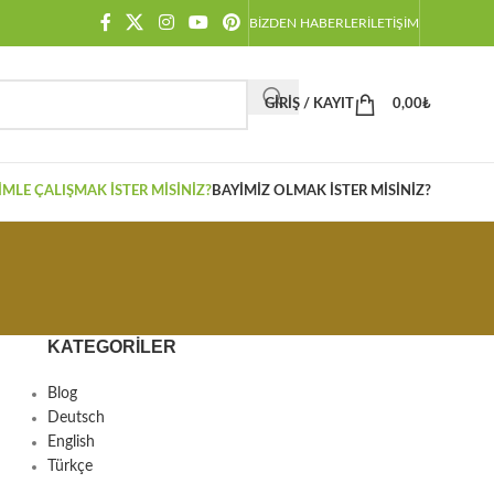
BIZDEN HABERLER
İLETIŞIM
GIRIŞ / KAYIT
0,00
₺
IMLE ÇALIŞMAK İSTER MISINIZ?
BAYIMIZ OLMAK İSTER MISINIZ?
KATEGORILER
Blog
Deutsch
English
Türkçe