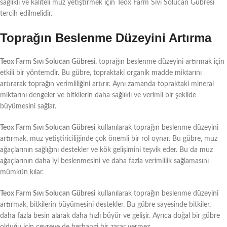
sağlıklı ve kaliteli muz yetiştirmek için Teox Farm Sıvı Solucan Gübresi
tercih edilmelidir.
Toprağın Beslenme Düzeyini Artırma
Teox Farm Sıvı Solucan Gübresi
, toprağın beslenme düzeyini artırmak için
etkili bir yöntemdir. Bu gübre, topraktaki organik madde miktarını
artırarak toprağın verimliliğini artırır. Aynı zamanda topraktaki mineral
miktarını dengeler ve bitkilerin daha sağlıklı ve verimli bir şekilde
büyümesini sağlar.
Teox Farm Sıvı Solucan Gübresi
kullanılarak toprağın beslenme düzeyini
artırmak, muz yetiştiriciliğinde çok önemli bir rol oynar. Bu gübre, muz
ağaçlarının sağlığını destekler ve kök gelişimini teşvik eder. Bu da muz
ağaçlarının daha iyi beslenmesini ve daha fazla verimlilik sağlamasını
mümkün kılar.
Teox Farm Sıvı Solucan Gübresi
kullanılarak toprağın beslenme düzeyini
artırmak, bitkilerin büyümesini destekler. Bu gübre sayesinde bitkiler,
daha fazla besin alarak daha hızlı büyür ve gelişir. Ayrıca doğal bir gübre
olduğu için çevreye de herhangi bir zarar vermez.