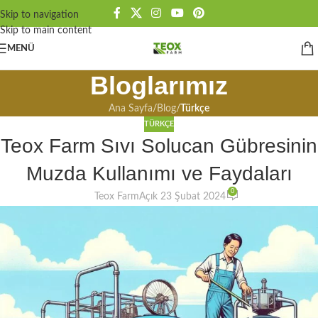
Skip to navigation
Skip to main content
MENÜ
Bloglarımız
Ana Sayfa
/
Blog
/
Türkçe
TÜRKÇE
Teox Farm Sıvı Solucan Gübresinin
Muzda Kullanımı ve Faydaları
0
Teox Farm
Açık 23 Şubat 2024