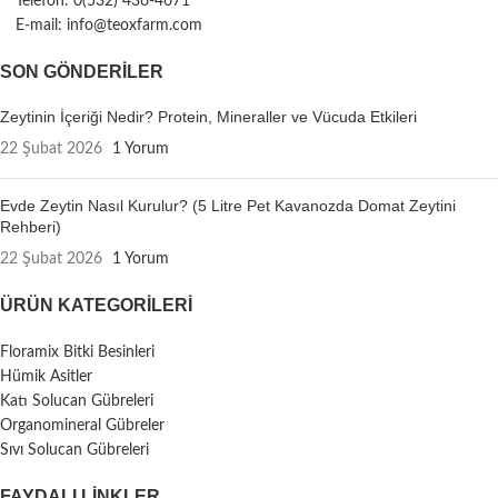
Telefon: 0(532) 436-4671
E-mail: info@teoxfarm.com
SON GÖNDERILER
Zeytinin İçeriği Nedir? Protein, Mineraller ve Vücuda Etkileri
22 Şubat 2026
1 Yorum
Evde Zeytin Nasıl Kurulur? (5 Litre Pet Kavanozda Domat Zeytini
Rehberi)
22 Şubat 2026
1 Yorum
ÜRÜN KATEGORILERI
Floramix Bitki Besinleri
Hümik Asitler
Katı Solucan Gübreleri
Organomineral Gübreler
Sıvı Solucan Gübreleri
FAYDALI LİNKLER