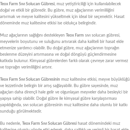
Teox Farm Sıvı Solucan Gübresi
, muz yetiştiriciliği için kullanılabilecek
doğal ve etkili bir gübredir. Bu gübre, muz ağaçlarının verimliliğini
artırmak ve meyve kalitesini yükseltmek için ideal bir seçenektir. Hasat
döneminde muz kalitesine etkisi ise oldukça belirgindir.
Muz ağaçlarının sağlığını destekleyen
Teox Farm
sıvı solucan gübresi,
meyvelerin boyutunu ve suluğunu artırarak daha kaliteli bir hasat elde
etmenize yardımcı olabilir. Bu doğal gübre, muz ağaçlarının toprağın
beslenme düzeyini artırmasına ve doğal döngüyü güçlendirmesine
katkıda bulunur. Kimyasal gübrelerden farklı olarak çevreye zarar vermez
ve toprağın verimliliğini artırır.
Teox Farm Sıvı Solucan Gübresinin
muz kalitesine etkisi, meyve büyüklüğü
ve lezzetinde belirgin bir artış sağlayabilir. Bu gübre sayesinde, muz
ağaçları daha dirençli hale gelir ve olgunlaşan meyveler daha besleyici bir
yapıya sahip olabilir. Doğal gübre ile kimyasal gübre karşılaştırması
yapıldığında, sıvı solucan gübresinin muz kalitesine daha olumlu bir katkı
sunduğu görülmektedir.
Bu nedenle,
Teox Farm Sıvı Solucan Gübresi
hasat dönemindeki muz
kalitesine olumlu yönde etki ederek, daha sağlıklı ve verimli bir hasat elde