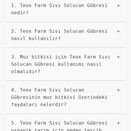
1. Teox Farm Sıvı Solucan Gübresi
nedir?
Teox Farm Sıvı Solucan Gübresi, solucan
2. Teox Farm Sıvı Solucan Gübresi
gübresi üretimi yapan bir firmadır. Doğal
yöntemlerle ürettikleri solucan gübreleri
nasıl kullanılır?
organik tarım için ideal bir seçenektir.
Teox Farm Sıvı Solucan Gübresi, sulama suyuyla
3. Muz bitkisi için Teox Farm Sıvı
birlikte kullanılır. Toprağın mineral
dengesini arttırarak bitkilerin beslenmesini
Solucan Gübresi kullanımı nasıl
sağlar. Genellikle haftada bir kez uygulanması
olmalıdır?
önerilir.
Muz bitkileri için Teox Farm Sıvı Solucan
4. Teox Farm Sıvı Solucan
Gübresi, yapraklarına püskürtülerek veya kök
bölgesine sulama suyuyla birlikte
Gübresinin muz bitkisi üzerindeki
uygulanabilir. Bu sayede bitkilerin büyümesi
faydaları nelerdir?
ve meyve verimi artabilir.
Teox Farm Sıvı Solucan Gübresi, muz bitkisi
5. Teox Farm Sıvı Solucan Gübresi
üzerinde kök gelişimini teşvik eder, bitkinin
direncini arttırır, meyve kalitesini yükseltir
organik tarım için neden tercih