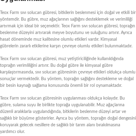
Teox Farm sıvı solucan gübresi, bitkilerin beslenmesi için doğal ve etkili bir
yöntemdir. Bu gübre, muz ağaçlarının sağlığını desteklemek ve verimliliği
artırmak için ideal bir seçenektir. Teox Farm sıvı solucan gübresi, toprağın
beslenme düzeyini artırarak meyve boyutunu ve suluğunu artırır. Ayrıca
hasat döneminde muz kalitesine olumlu etkileri vardır. Kimyasal
gübrelerin zararlı etkilerine karşın çevreye olumlu etkileri bulunmaktadır.
Teox Farm sıvı solucan gübresi, muz yetiştiriciliğinde kullanıldığında
toprağın verimliliğini artırır. Bu doğal gübre ile kimyasal gübre
karşılaştırmasında, sıvı solucan gübresinin çevreye etkileri oldukça olumlu
sonuçlar vermektedir. Bu yöntem, toprağın sağlığını destekleme ve doğal
bir besin kaynağı sağlama konusunda önemli bir rol oynamaktadır.
Teox Farm sıvı solucan gübresinin uygulanması oldukça kolaydır. Bu
gübre, sulama suyu ile birlikte toprağa uygulanabilir. Muz ağaçlarına
düzenli aralıklarla uygulandığında, bitkilerin beslenme düzeyi artar ve
sağlıklı bir büyüme gösterirler. Ayrıca bu yöntem, toprağın doğal dengesini
koruyarak gelecek nesillere de sağlıklı bir tarım alanı bırakılmasına
yardımcı olur.