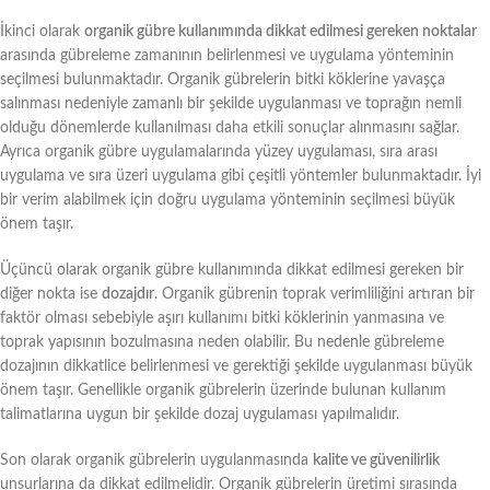
İkinci olarak
organik gübre kullanımında dikkat edilmesi gereken noktalar
arasında gübreleme zamanının belirlenmesi ve uygulama yönteminin
seçilmesi bulunmaktadır. Organik gübrelerin bitki köklerine yavaşça
salınması nedeniyle zamanlı bir şekilde uygulanması ve toprağın nemli
olduğu dönemlerde kullanılması daha etkili sonuçlar alınmasını sağlar.
Ayrıca organik gübre uygulamalarında yüzey uygulaması, sıra arası
uygulama ve sıra üzeri uygulama gibi çeşitli yöntemler bulunmaktadır. İyi
bir verim alabilmek için doğru uygulama yönteminin seçilmesi büyük
önem taşır.
Üçüncü olarak organik gübre kullanımında dikkat edilmesi gereken bir
diğer nokta ise
dozajdır
. Organik gübrenin toprak verimliliğini artıran bir
faktör olması sebebiyle aşırı kullanımı bitki köklerinin yanmasına ve
toprak yapısının bozulmasına neden olabilir. Bu nedenle gübreleme
dozajının dikkatlice belirlenmesi ve gerektiği şekilde uygulanması büyük
önem taşır. Genellikle organik gübrelerin üzerinde bulunan kullanım
talimatlarına uygun bir şekilde dozaj uygulaması yapılmalıdır.
Son olarak organik gübrelerin uygulanmasında
kalite ve güvenilirlik
unsurlarına da dikkat edilmelidir. Organik gübrelerin üretimi sırasında