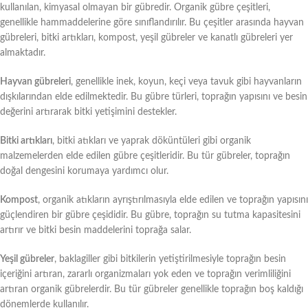
kullanılan, kimyasal olmayan bir gübredir. Organik gübre çeşitleri,
genellikle hammaddelerine göre sınıflandırılır. Bu çeşitler arasında hayvan
gübreleri, bitki artıkları, kompost, yeşil gübreler ve kanatlı gübreleri yer
almaktadır.
Hayvan gübreleri
, genellikle inek, koyun, keçi veya tavuk gibi hayvanların
dışkılarından elde edilmektedir. Bu gübre türleri, toprağın yapısını ve besin
değerini artırarak bitki yetişimini destekler.
Bitki artıkları
, bitki atıkları ve yaprak döküntüleri gibi organik
malzemelerden elde edilen gübre çeşitleridir. Bu tür gübreler, toprağın
doğal dengesini korumaya yardımcı olur.
Kompost
, organik atıkların ayrıştırılmasıyla elde edilen ve toprağın yapısını
güçlendiren bir gübre çeşididir. Bu gübre, toprağın su tutma kapasitesini
artırır ve bitki besin maddelerini toprağa salar.
Yeşil gübreler
, baklagiller gibi bitkilerin yetiştirilmesiyle toprağın besin
içeriğini artıran, zararlı organizmaları yok eden ve toprağın verimliliğini
artıran organik gübrelerdir. Bu tür gübreler genellikle toprağın boş kaldığı
dönemlerde kullanılır.