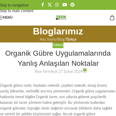
Skip to navigation
Skip to main content
MENÜ
Bloglarımız
Ana Sayfa
/
Blog
/
Türkçe
TÜRKÇE
Organik Gübre Uygulamalarında
Yanlış Anlaşılan Noktalar
0
Teox Farm
Açık 27 Şubat 2024
Organik gübre nedir, faydaları nelerdir, çeşitleri nelerdir, dozaj önemi,
yanlış bilinenler, verimlilik artırma yöntemleri. Organik gübre uygulamaları
hakkında temel bilgiler.Organik tarım, son yıllarda giderek popülerlik
kazanan bir tarım yöntemi haline gelmiştir. Bu yöntemde kullanılan
organik gübreler, toprağın besin değerini artırarak bitkilerin daha sağlıklı
ve verimli bir şekilde büyümesini sağlar. Ancak organik gübre