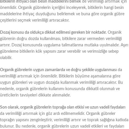
Bitkilerin ihtiyacı olan besin maddelerini bilmek
de verimliliği artırmak için
önemlidir. Organik gübrelerin içeriğini inceleyerek, bitkilerin hangi besin
maddelerine ihtiyaç duyduğunu belirlemek ve buna göre organik gübre
çeşitlerini seçmek verimliliği artıracaktır.
Dozaj konusu da oldukça dikkat edilmesi gereken bir noktadır.
Organik
gübrenin doğru dozda kullanılması, bitkilere zarar vermeden verimliliği
artırır. Dozaj konusunda uygulama talimatlarına mutlaka uyulmalıdır. Aşırı
gübreleme bitkilerin kök yapısını zarar verebilir ve verimsizliğe sebep
olabilir.
Organik gübrelerin uygun zamanlarda ve doğru şekilde uygulanması
da
verimliliği artırmak için önemlidir. Bitkilerin büyüme aşamalarına göre
uygun gübreleri ve uygun dozajda kullanmak verimliliği artıracaktır. Bu
nedenle, organik gübrelerin kullanımı konusunda dikkatli olunmalı ve
üreticilerin tavsiyeleri dikkate alınmalıdır.
Son olarak, organik gübrelerin toprağa olan etkisi ve uzun vadeli faydaları
da verimliliği artırmak için göz ardı edilmemelidir. Organik gübreler
toprağın yapısını zenginleştirir, verimliliği artırır ve toprak sağlığına katkıda
bulunur. Bu nedenle, organik gübrelerin uzun vadeli etkileri ve faydaları