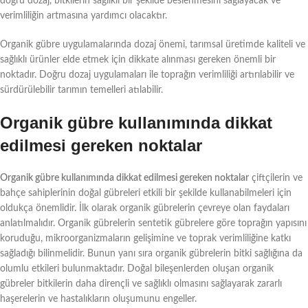
doğru dozaj, bitkilerin sağlıklı bir şekilde beslenmesini sağlayacak ve
verimliliğin artmasına yardımcı olacaktır.
Organik gübre uygulamalarında dozaj önemi, tarımsal üretimde kaliteli ve
sağlıklı ürünler elde etmek için dikkate alınması gereken önemli bir
noktadır. Doğru dozaj uygulamaları ile toprağın verimliliği artırılabilir ve
sürdürülebilir tarımın temelleri atılabilir.
Organik gübre kullanımında dikkat
edilmesi gereken noktalar
Organik gübre kullanımında dikkat edilmesi gereken noktalar
çiftçilerin ve
bahçe sahiplerinin doğal gübreleri etkili bir şekilde kullanabilmeleri için
oldukça önemlidir. İlk olarak organik gübrelerin çevreye olan faydaları
anlatılmalıdır. Organik gübrelerin sentetik gübrelere göre toprağın yapısını
koruduğu, mikroorganizmaların gelişimine ve toprak verimliliğine katkı
sağladığı bilinmelidir. Bunun yanı sıra organik gübrelerin bitki sağlığına da
olumlu etkileri bulunmaktadır. Doğal bileşenlerden oluşan organik
gübreler bitkilerin daha dirençli ve sağlıklı olmasını sağlayarak zararlı
haşerelerin ve hastalıkların oluşumunu engeller.