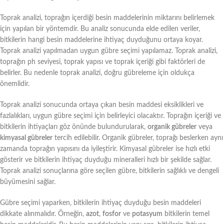
Toprak analizi, toprağın içerdiği besin maddelerinin miktarını belirlemek
için yapılan bir yöntemdir. Bu analiz sonucunda elde edilen veriler,
bitkilerin hangi besin maddelerine ihtiyaç duyduğunu ortaya koyar.
Toprak analizi yapılmadan uygun gübre seçimi yapılamaz. Toprak analizi,
toprağın ph seviyesi, toprak yapısı ve toprak içeriği gibi faktörleri de
belirler. Bu nedenle toprak analizi, doğru gübreleme için oldukça
önemlidir.
Toprak analizi sonucunda ortaya çıkan besin maddesi eksiklikleri ve
fazlalıkları, uygun gübre seçimi için belirleyici olacaktır. Toprağın içeriği ve
bitkilerin ihtiyaçları göz önünde bulundurularak,
organik gübreler
veya
kimyasal gübreler
tercih edilebilir. Organik gübreler, toprağı beslerken aynı
zamanda toprağın yapısını da iyileştirir. Kimyasal gübreler ise hızlı etki
gösterir ve bitkilerin ihtiyaç duyduğu mineralleri hızlı bir şekilde sağlar.
Toprak analizi sonuçlarına göre seçilen gübre, bitkilerin sağlıklı ve dengeli
büyümesini sağlar.
Gübre seçimi yaparken, bitkilerin ihtiyaç duyduğu besin maddeleri
dikkate alınmalıdır. Örneğin,
azot
,
fosfor
ve
potasyum
bitkilerin temel