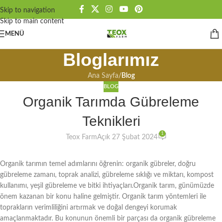
Skip to navigation
Skip to main content
MENÜ
Bloglarımız
Ana Sayfa
/
Blog
BLOG
Organik Tarımda Gübreleme
Teknikleri
1
Teox Farm
Açık 27 Şubat 2024
Organik tarımın temel adımlarını öğrenin: organik gübreler, doğru
gübreleme zamanı, toprak analizi, gübreleme sıklığı ve miktarı, kompost
kullanımı, yeşil gübreleme ve bitki ihtiyaçları.Organik tarım, günümüzde
önem kazanan bir konu haline gelmiştir. Organik tarım yöntemleri ile
toprakların verimliliğini artırmak ve doğal dengeyi korumak
amaçlanmaktadır. Bu konunun önemli bir parçası da organik gübreleme