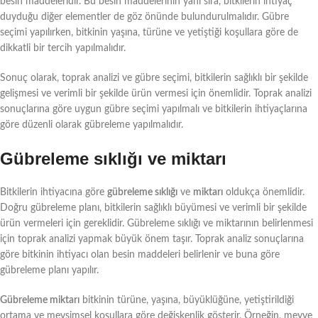
besin maddeleridir. Bu besin maddelerinin yanı sıra, bitkilerin ihtiyaç
duyduğu diğer elementler de göz önünde bulundurulmalıdır. Gübre
seçimi yapılırken, bitkinin yaşına, türüne ve yetiştiği koşullara göre de
dikkatli bir tercih yapılmalıdır.
Sonuç olarak, toprak analizi ve gübre seçimi, bitkilerin sağlıklı bir şekilde
gelişmesi ve verimli bir şekilde ürün vermesi için önemlidir. Toprak analizi
sonuçlarına göre uygun gübre seçimi yapılmalı ve bitkilerin ihtiyaçlarına
göre düzenli olarak gübreleme yapılmalıdır.
Gübreleme sıklığı ve miktarı
Bitkilerin ihtiyacına göre
gübreleme sıklığı
ve
miktarı
oldukça önemlidir.
Doğru gübreleme planı, bitkilerin sağlıklı büyümesi ve verimli bir şekilde
ürün vermeleri için gereklidir. Gübreleme sıklığı ve miktarının belirlenmesi
için toprak analizi yapmak büyük önem taşır. Toprak analiz sonuçlarına
göre bitkinin ihtiyacı olan besin maddeleri belirlenir ve buna göre
gübreleme planı yapılır.
Gübreleme miktarı
bitkinin türüne, yaşına, büyüklüğüne, yetiştirildiği
ortama ve mevsimsel koşullara göre değişkenlik gösterir. Örneğin, meyve