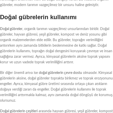
gübreler, modern tarımın vazgeçilmez bir unsuru haline gelmiştir.
Doğal gübrelerin kullanımı
Doğal gübreler
, organik tarımın vazgeçilmez unsurlarından biridir. Doğal
gübreler, hayvan gübresi, yeşil gübreler, kompost ve deniz yosunu gibi
organik malzemelerden elde edilir. Bu gübreler, toprağın verimliliğini
arttırırken aynı zamanda bitkilerin beslenmesine de katkı sağlar. Doğal
gübrelerin kullanımı, toprağın doğal dengesini koruyarak çevreye ve insan
sağlığına zarar vermez. Ayrıca, kimyasal gübrelerin aksine toprak yapısını
korur ve uzun vadede toprak verimliliğini arttırır.
Bir diğer önemli artısı ise
doğal gübrelerin çevre dostu
olmasıdır. Kimyasal
gübrelerin aksine, doğal gübreler toprakta birikmez ve toprak erozyonunu
engeller. Ayrıca, kimyasal gübre üretimi sırasında ortaya çıkan atıkların
doğaya verdiği zararı da engeller. Doğal gübrelerin kullanımı ile toprak
verimliliğini arttırmakla kalmaz, aynı zamanda doğal döngüyü de korumuş
olursunuz.
Doğal gübrelerin çeşitleri
arasında hayvan gübresi, yeşil gübreler, kompost