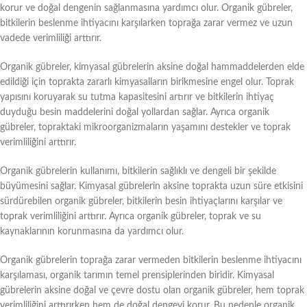
korur ve doğal dengenin sağlanmasına yardımcı olur. Organik gübreler,
bitkilerin beslenme ihtiyacını karşılarken toprağa zarar vermez ve uzun
vadede verimliliği arttırır.
Organik gübreler, kimyasal gübrelerin aksine doğal hammaddelerden elde
edildiği için toprakta zararlı kimyasalların birikmesine engel olur. Toprak
yapısını koruyarak su tutma kapasitesini artırır ve bitkilerin ihtiyaç
duyduğu besin maddelerini doğal yollardan sağlar. Ayrıca organik
gübreler, topraktaki mikroorganizmaların yaşamını destekler ve toprak
verimliliğini arttırır.
Organik gübrelerin kullanımı, bitkilerin sağlıklı ve dengeli bir şekilde
büyümesini sağlar. Kimyasal gübrelerin aksine toprakta uzun süre etkisini
sürdürebilen organik gübreler, bitkilerin besin ihtiyaçlarını karşılar ve
toprak verimliliğini arttırır. Ayrıca organik gübreler, toprak ve su
kaynaklarının korunmasına da yardımcı olur.
Organik gübrelerin toprağa zarar vermeden bitkilerin beslenme ihtiyacını
karşılaması, organik tarımın temel prensiplerinden biridir. Kimyasal
gübrelerin aksine doğal ve çevre dostu olan organik gübreler, hem toprak
verimliliğini arttırırken hem de doğal dengeyi korur. Bu nedenle organik