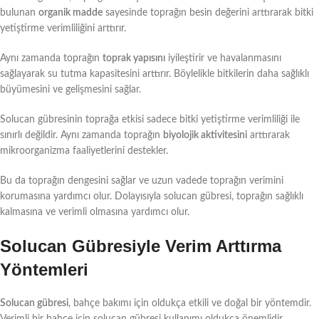
bulunan
organik madde
sayesinde toprağın besin değerini arttırarak bitki
yetiştirme verimliliğini arttırır.
Aynı zamanda toprağın
toprak yapısını
iyileştirir ve havalanmasını
sağlayarak su tutma kapasitesini arttırır. Böylelikle bitkilerin daha sağlıklı
büyümesini ve gelişmesini sağlar.
Solucan gübresinin toprağa etkisi sadece bitki yetiştirme verimliliği ile
sınırlı değildir. Aynı zamanda toprağın
biyolojik aktivitesini
arttırarak
mikroorganizma faaliyetlerini destekler.
Bu da toprağın dengesini sağlar ve uzun vadede toprağın verimini
korumasına yardımcı olur. Dolayısıyla solucan gübresi, toprağın sağlıklı
kalmasına ve verimli olmasına yardımcı olur.
Solucan Gübresiyle Verim Arttırma
Yöntemleri
Solucan gübresi
, bahçe bakımı için oldukça etkili ve doğal bir yöntemdir.
Verimli bir bahçe için solucan gübresi kullanımı oldukça önemlidir.