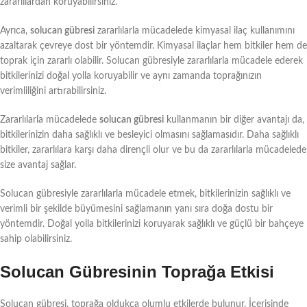
zararlılardan koruyabilirsiniz.
Ayrıca,
solucan gübresi
zararlılarla mücadelede kimyasal ilaç kullanımını
azaltarak çevreye dost bir yöntemdir. Kimyasal ilaçlar hem bitkiler hem de
toprak için zararlı olabilir. Solucan gübresiyle zararlılarla mücadele ederek
bitkilerinizi doğal yolla koruyabilir ve aynı zamanda toprağınızın
verimliliğini artırabilirsiniz.
Zararlılarla mücadelede
solucan gübresi
kullanmanın bir diğer avantajı da,
bitkilerinizin daha sağlıklı ve besleyici olmasını sağlamasıdır. Daha sağlıklı
bitkiler, zararlılara karşı daha dirençli olur ve bu da zararlılarla mücadelede
size avantaj sağlar.
Solucan gübresiyle zararlılarla mücadele etmek, bitkilerinizin sağlıklı ve
verimli bir şekilde büyümesini sağlamanın yanı sıra doğa dostu bir
yöntemdir. Doğal yolla bitkilerinizi koruyarak sağlıklı ve güçlü bir bahçeye
sahip olabilirsiniz.
Solucan Gübresinin Toprağa Etkisi
Solucan gübresi, toprağa oldukça olumlu etkilerde bulunur. İçerisinde