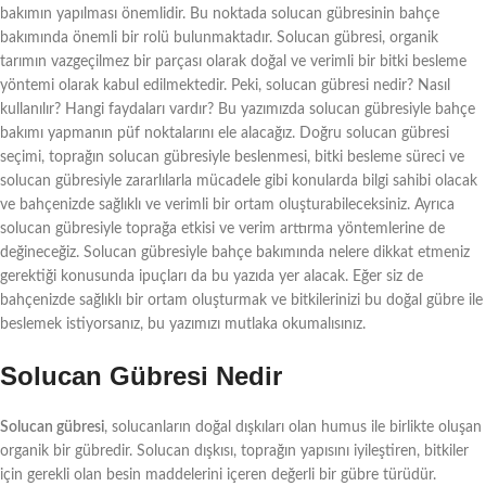
bakımın yapılması önemlidir. Bu noktada solucan gübresinin bahçe
bakımında önemli bir rolü bulunmaktadır. Solucan gübresi, organik
tarımın vazgeçilmez bir parçası olarak doğal ve verimli bir bitki besleme
yöntemi olarak kabul edilmektedir. Peki, solucan gübresi nedir? Nasıl
kullanılır? Hangi faydaları vardır? Bu yazımızda solucan gübresiyle bahçe
bakımı yapmanın püf noktalarını ele alacağız. Doğru solucan gübresi
seçimi, toprağın solucan gübresiyle beslenmesi, bitki besleme süreci ve
solucan gübresiyle zararlılarla mücadele gibi konularda bilgi sahibi olacak
ve bahçenizde sağlıklı ve verimli bir ortam oluşturabileceksiniz. Ayrıca
solucan gübresiyle toprağa etkisi ve verim arttırma yöntemlerine de
değineceğiz. Solucan gübresiyle bahçe bakımında nelere dikkat etmeniz
gerektiği konusunda ipuçları da bu yazıda yer alacak. Eğer siz de
bahçenizde sağlıklı bir ortam oluşturmak ve bitkilerinizi bu doğal gübre ile
beslemek istiyorsanız, bu yazımızı mutlaka okumalısınız.
Solucan Gübresi Nedir
Solucan gübresi
, solucanların doğal dışkıları olan humus ile birlikte oluşan
organik bir gübredir. Solucan dışkısı, toprağın yapısını iyileştiren, bitkiler
için gerekli olan besin maddelerini içeren değerli bir gübre türüdür.