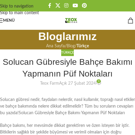
Skip to navigation
Skip to main content
MENÜ
Bloglarımız
Ana Sayfa
/
Blog
/
Türkçe
TÜRKÇE
Solucan Gübresiyle Bahçe Bakımı
Yapmanın Püf Noktaları
0
Teox Farm
Açık 27 Şubat 2024
Solucan gübresi nedir, faydaları nelerdir, nasıl kullanılır, toprağı nasıl etkiler
ve bahçe bakımında nelere dikkat edilmelidir? Tüm bu soruların cevapları
bu yazıda!Solucan Gübresiyle Bahçe Bakımı Yapmanın Püf Noktaları
Bahçe bakımı, her mevsimde dikkat gerektiren ve özen isteyen bir iştir.
Bitkilerin sağlıklı bir şekilde büyümesi ve verimli olmaları için doğru