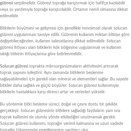
gübresi
serpilmelidir. Gübreyi toprağa karıştırmak için hafifçe kazılabilir
veya su yardımıyla toprağa karıştırılabilir. Ortamın nemli olmasına dikkat
edilmelidir.
Bitkilerin büyümesi ve gelişmesi için genellikle mevsimsel olarak solucan
gübresi uygulanması tavsiye edilir. Gübrenin kullanım miktarı bitkiye göre
değişebileceğinden, kullanım talimatlarına dikkat edilmelidir. Solucan
gübresi ihtiyacı olan bitkilerin kök bölgesine uygulanmalı ve kullanım
sıklığı bitkinin ihtiyaçlarına göre belirlenmelidir.
Solucan gübresi
toprakta mikroorganizmaların aktivitesini artırarak
toprak yapısını iyileştirir. Aynı zamanda bitkilerin beslenme
sağlayabilmeleri için gerekli olan mineral ve elementleri sağlar. Bu sayede
bitkiler daha sağlıklı ve güçlü büyürler. Solucan gübresi kullanımıyla
bitkilerin hastalıklara karşı direnci artar ve verimleri yükselir.
Bu yöntemle bitki besleme süreci, doğal ve çevre dostu bir şekilde
gerçekleşir. Solucan gübresinin bitkilere sağladığı faydaların yanı sıra
toprak kalitesini de olumlu yönde etkilediğini unutmamak gerekir.
Solucan gübresi kullanımı, toprağın verimli kalmasına ve uzun vadede
toprağın tükenmesini engellemesine yardımcı olur.