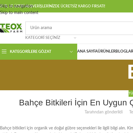
Skip to navigation
00 TL VE ÜZERİ ALIŞVERİŞLERİNİZDE ÜCRETSİZ KARGO FIRSATI!
Skip to main content
KATEGORI SEÇINIZ
ANA SAYFA
ÜRÜNLER
BLOGLAR
KATEGORILERE GÖZAT
TÜ
Bahçe Bitkileri İçin En Uygun 
Tarafından gönderildi
T
Bahçe bitkileri için organik ve doğal gübre seçenekleri ile ilgili bilgi alın.