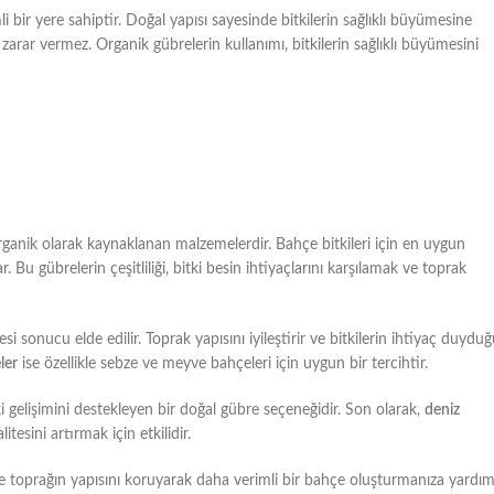
 bir yere sahiptir. Doğal yapısı sayesinde bitkilerin sağlıklı büyümesine
e zarar vermez. Organik gübrelerin kullanımı, bitkilerin sağlıklı büyümesini
 organik olarak kaynaklanan malzemelerdir. Bahçe bitkileri için en uygun
 Bu gübrelerin çeşitliliği, bitki besin ihtiyaçlarını karşılamak ve toprak
i sonucu elde edilir. Toprak yapısını iyileştirir ve bitkilerin ihtiyaç duydu
ler
ise özellikle sebze ve meyve bahçeleri için uygun bir tercihtir.
itki gelişimini destekleyen bir doğal gübre seçeneğidir. Son olarak,
deniz
esini artırmak için etkilidir.
 ve toprağın yapısını koruyarak daha verimli bir bahçe oluşturmanıza yardım