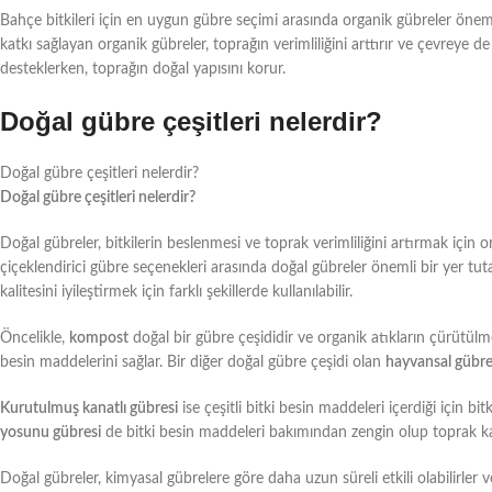
Bahçe bitkileri için en uygun gübre seçimi arasında organik gübreler önemli
katkı sağlayan organik gübreler, toprağın verimliliğini arttırır ve çevreye d
desteklerken, toprağın doğal yapısını korur.
Doğal gübre çeşitleri nelerdir?
Doğal gübre çeşitleri nelerdir?
Doğal gübre çeşitleri nelerdir?
Doğal gübreler, bitkilerin beslenmesi ve toprak verimliliğini artırmak için
çiçeklendirici gübre seçenekleri arasında doğal gübreler önemli bir yer tutar.
kalitesini iyileştirmek için farklı şekillerde kullanılabilir.
Öncelikle,
kompost
doğal bir gübre çeşididir ve organik atıkların çürütülmes
besin maddelerini sağlar. Bir diğer doğal gübre çeşidi olan
hayvansal gübre
Kurutulmuş kanatlı gübresi
ise çeşitli bitki besin maddeleri içerdiği için b
yosunu gübresi
de bitki besin maddeleri bakımından zengin olup toprak kalit
Doğal gübreler, kimyasal gübrelere göre daha uzun süreli etkili olabilirler