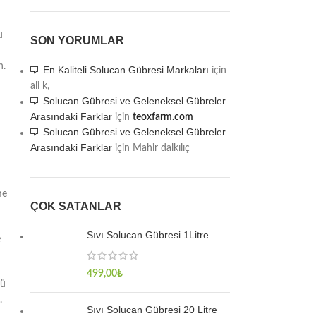
u
SON YORUMLAR
n.
En Kaliteli Solucan Gübresi Markaları
için
ali k,
Solucan Gübresi ve Geleneksel Gübreler
Arasındaki Farklar
için
teoxfarm.com
Solucan Gübresi ve Geleneksel Gübreler
Arasındaki Farklar
için
Mahir dalkılıç
me
ÇOK SATANLAR
Sıvı Solucan Gübresi 1Litre
e
499,00
₺
lü
.
Sıvı Solucan Gübresi 20 Litre