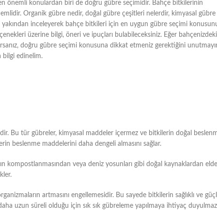
n en önemli konulardan biri de doğru gübre seçimidir. Bahçe bitkilerinin
emlidir. Organik gübre nedir, doğal gübre çeşitleri nelerdir, kimyasal gübre
aha yakından inceleyerek bahçe bitkileri için en uygun gübre seçimi konusun
çenekleri üzerine bilgi, öneri ve ipuçları bulabileceksiniz. Eğer bahçenizdeki
stiyorsanız, doğru gübre seçimi konusuna dikkat etmeniz gerektiğini unutmayı
bilgi edinelim.
edir. Bu tür gübreler, kimyasal maddeler içermez ve bitkilerin doğal beslen
tkilerin beslenme maddelerini daha dengeli almasını sağlar.
tıkların kompostlanmasından veya deniz yosunları gibi doğal kaynaklardan eld
kler.
organizmaların artmasını engellemesidir. Bu sayede bitkilerin sağlıklı ve güç
ğı daha uzun süreli olduğu için sık sık gübreleme yapılmaya ihtiyaç duyulmaz