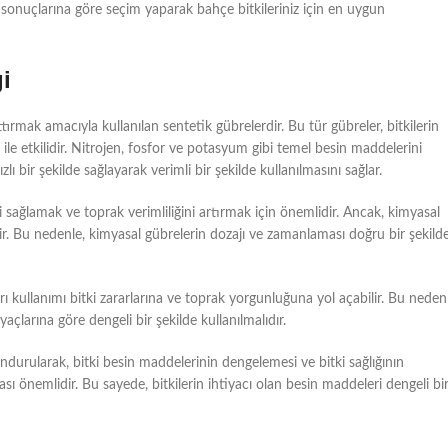
izi sonuçlarına göre seçim yaparak bahçe bitkileriniz için en uygun
i
ttırmak amacıyla kullanılan sentetik gübrelerdir. Bu tür gübreler, bitkilerin
ile etkilidir. Nitrojen, fosfor ve potasyum gibi temel besin maddelerini
lı bir şekilde sağlayarak verimli bir şekilde kullanılmasını sağlar.
 sağlamak ve toprak verimliliğini artırmak için önemlidir. Ancak, kimyasal
ilir. Bu nedenle, kimyasal gübrelerin dozajı ve zamanlaması doğru bir şekild
şırı kullanımı bitki zararlarına ve toprak yorgunluğuna yol açabilir. Bu neden
açlarına göre dengeli bir şekilde kullanılmalıdır.
durularak, bitki besin maddelerinin dengelemesi ve bitki sağlığının
sı önemlidir. Bu sayede, bitkilerin ihtiyacı olan besin maddeleri dengeli bi