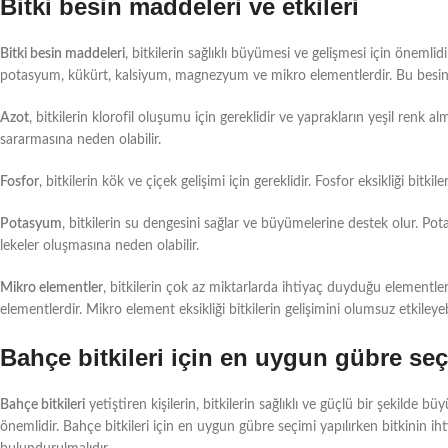
Bitki besin maddeleri ve etkileri
Bitki besin maddeleri
, bitkilerin sağlıklı büyümesi ve gelişmesi için önemlid
potasyum, kükürt, kalsiyum, magnezyum ve mikro elementlerdir. Bu besin mad
Azot
, bitkilerin klorofil oluşumu için gereklidir ve yaprakların yeşil renk a
sararmasına neden olabilir.
Fosfor
, bitkilerin kök ve çiçek gelişimi için gereklidir. Fosfor eksikliği bit
Potasyum
, bitkilerin su dengesini sağlar ve büyümelerine destek olur. Po
lekeler oluşmasına neden olabilir.
Mikro elementler
, bitkilerin çok az miktarlarda ihtiyaç duyduğu elementle
elementlerdir. Mikro element eksikliği bitkilerin gelişimini olumsuz etkileyebi
Bahçe bitkileri için en uygun gübre se
Bahçe bitkileri
yetiştiren kişilerin, bitkilerin sağlıklı ve güçlü bir şekild
önemlidir. Bahçe bitkileri için en uygun gübre seçimi yapılırken bitkinin