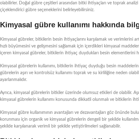
olabilirler. Doğal gübre çeşitleri arasından bitki ihtiyaçları ve toprak anal
çiçeklendirici gübre seçeneklerini belirleyebilirsiniz.
Kimyasal gübre kullanımı hakkında bilg
Kimyasal gübreler, bitkilerin besin ihtiyaçlarını karşılamak ve verimlerini ar
hızlı büyümesini ve gelişmesini sağlamak için içerdikleri kimyasal maddeler 
içeren kimyasal gübreler, bitkilerin ihtiyaç duydukları besin elementlerini hız
Kimyasal gübrelerin kullanımı, bitkilerin ihtiyaç duyduğu besin maddelerini
gübrelerin aşırı ve kontrolsüz kullanımı toprak ve su kirliliğine neden olab
ayarlanmalıdır.
Ayrıca, kimyasal gübrelerin bitkiler üzerinde olumsuz etkileri de olabilir. A
kimyasal gübrelerin kullanımı konusunda dikkatli olunmalı ve bitkilerin ihtiy
Kimyasal gübre kullanımının avantajları ve dezavantajları göz önünde bulun
korunması için organik ve kimyasal gübrelerin dengeli bir şekilde kullanılma
şekilde karşılanarak verimli bir şekilde yetiştirilmeleri sağlanabilir.