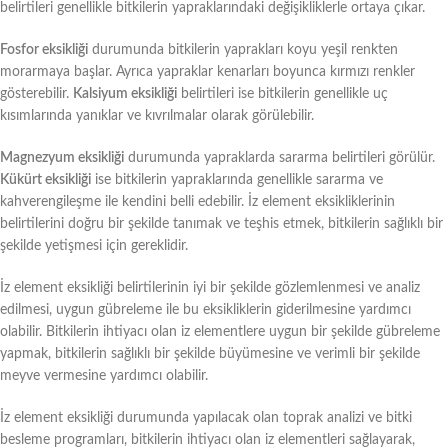
belirtileri genellikle bitkilerin yapraklarındaki değişikliklerle ortaya çıkar.
Fosfor eksikliği
durumunda bitkilerin yaprakları koyu yeşil renkten
morarmaya başlar. Ayrıca yapraklar kenarları boyunca kırmızı renkler
gösterebilir.
Kalsiyum eksikliği
belirtileri ise bitkilerin genellikle uç
kısımlarında yanıklar ve kıvrılmalar olarak görülebilir.
Magnezyum eksikliği
durumunda yapraklarda sararma belirtileri görülür.
Kükürt eksikliği
ise bitkilerin yapraklarında genellikle sararma ve
kahverengileşme ile kendini belli edebilir. İz element eksikliklerinin
belirtilerini doğru bir şekilde tanımak ve teşhis etmek, bitkilerin sağlıklı bir
şekilde yetişmesi için gereklidir.
İz element eksikliği belirtilerinin iyi bir şekilde gözlemlenmesi ve analiz
edilmesi, uygun gübreleme ile bu eksikliklerin giderilmesine yardımcı
olabilir. Bitkilerin ihtiyacı olan iz elementlere uygun bir şekilde gübreleme
yapmak, bitkilerin sağlıklı bir şekilde büyümesine ve verimli bir şekilde
meyve vermesine yardımcı olabilir.
İz element eksikliği durumunda yapılacak olan toprak analizi ve bitki
besleme programları, bitkilerin ihtiyacı olan iz elementleri sağlayarak,