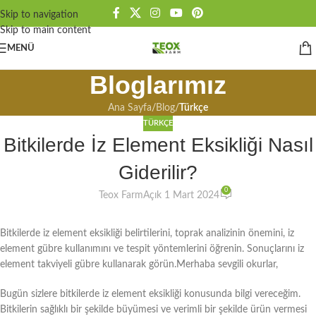
Skip to navigation
Skip to main content
MENÜ
Bloglarımız
Ana Sayfa
/
Blog
/
Türkçe
TÜRKÇE
Bitkilerde İz Element Eksikliği Nasıl
Giderilir?
0
Teox Farm
Açık 1 Mart 2024
Bitkilerde iz element eksikliği belirtilerini, toprak analizinin önemini, iz
element gübre kullanımını ve tespit yöntemlerini öğrenin. Sonuçlarını iz
element takviyeli gübre kullanarak görün.Merhaba sevgili okurlar,
Bugün sizlere bitkilerde iz element eksikliği konusunda bilgi vereceğim.
Bitkilerin sağlıklı bir şekilde büyümesi ve verimli bir şekilde ürün vermesi