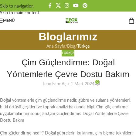
Skip to navigation
Skip to main content
MENÜ
Bloglarımız
Ana Sayfa
/
Blog
/
Türkçe
TÜRKÇE
Çim Güçlendirme: Doğal
Yöntemlerle Çevre Dostu Bakım
0
Teox Farm
Açık 1 Mart 2024
Doğal yöntemlerle çim güçlendirme nedir, gübre ve sulama yöntemleri,
bitki örtüsü çeşitleri ve toprak analizi hakkında bilgi. Çim güçlendirme
uygulamalarının sonuçları.Çim Güçlendirme: Doğal Yöntemlerle Çevre
Dostu Bakım
Çim güçlendirme nedir? Doğal gübrelerin kullanımı, çim biçme teknikleri,