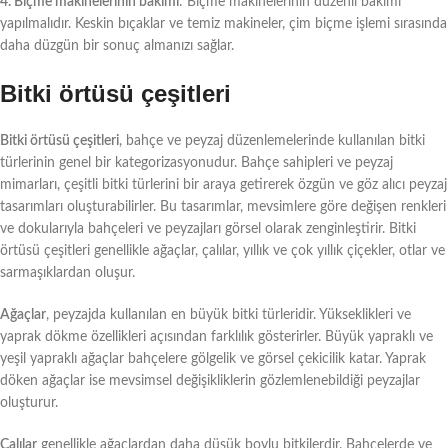
4. Biçme makinelerinin bakımı
: Biçme makinelerinin düzenli bakımı
yapılmalıdır. Keskin bıçaklar ve temiz makineler, çim biçme işlemi sırasında
daha düzgün bir sonuç almanızı sağlar.
Bitki örtüsü çeşitleri
Bitki örtüsü çeşitleri
, bahçe ve peyzaj düzenlemelerinde kullanılan bitki
türlerinin genel bir kategorizasyonudur. Bahçe sahipleri ve peyzaj
mimarları, çeşitli bitki türlerini bir araya getirerek özgün ve göz alıcı peyzaj
tasarımları oluşturabilirler. Bu tasarımlar, mevsimlere göre değişen renkleri
ve dokularıyla bahçeleri ve peyzajları görsel olarak zenginleştirir. Bitki
örtüsü çeşitleri genellikle ağaçlar, çalılar, yıllık ve çok yıllık çiçekler, otlar ve
sarmaşıklardan oluşur.
Ağaçlar
, peyzajda kullanılan en büyük bitki türleridir. Yükseklikleri ve
yaprak dökme özellikleri açısından farklılık gösterirler. Büyük yapraklı ve
yeşil yapraklı ağaçlar bahçelere gölgelik ve görsel çekicilik katar. Yaprak
döken ağaçlar ise mevsimsel değişikliklerin gözlemlenebildiği peyzajlar
oluşturur.
Çalılar
genellikle ağaçlardan daha düşük boylu bitkilerdir. Bahçelerde ve