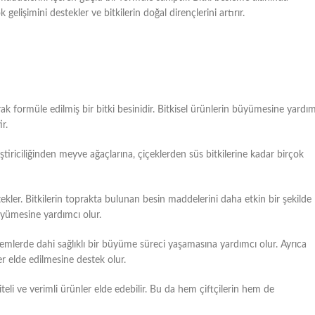
gelişimini destekler ve bitkilerin doğal dirençlerini artırır.
arak formüle edilmiş bir bitki besinidir. Bitkisel ürünlerin büyümesine yardı
r.
iştiriciliğinden meyve ağaçlarına, çiçeklerden süs bitkilerine kadar birçok
tekler. Bitkilerin toprakta bulunan besin maddelerini daha etkin bir şekilde
büyümesine yardımcı olur.
nemlerde dahi sağlıklı bir büyüme süreci yaşamasına yardımcı olur. Ayrıca
ler elde edilmesine destek olur.
liteli ve verimli ürünler elde edebilir. Bu da hem çiftçilerin hem de