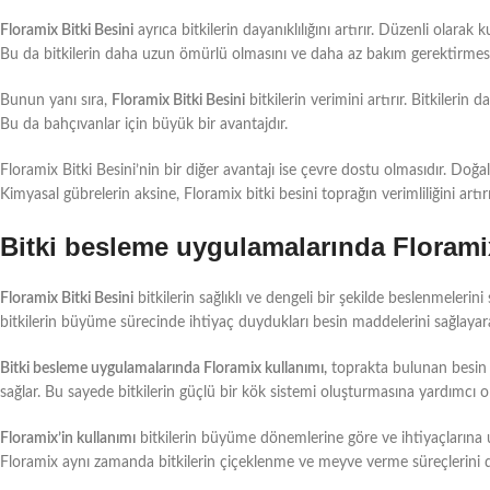
Floramix Bitki Besini
ayrıca bitkilerin dayanıklılığını artırır. Düzenli olarak ku
Bu da bitkilerin daha uzun ömürlü olmasını ve daha az bakım gerektirmesin
Bunun yanı sıra,
Floramix Bitki Besini
bitkilerin verimini artırır. Bitkilerin
Bu da bahçıvanlar için büyük bir avantajdır.
Floramix Bitki Besini’nin bir diğer avantajı ise çevre dostu olmasıdır. Doğal
Kimyasal gübrelerin aksine, Floramix bitki besini toprağın verimliliğini artırı
Bitki besleme uygulamalarında Florami
Floramix Bitki Besini
bitkilerin sağlıklı ve dengeli bir şekilde beslenmeleri
bitkilerin büyüme sürecinde ihtiyaç duydukları besin maddelerini sağlayarak, b
Bitki besleme uygulamalarında Floramix kullanımı,
toprakta bulunan besin ma
sağlar. Bu sayede bitkilerin güçlü bir kök sistemi oluşturmasına yardımcı olu
Floramix’in kullanımı
bitkilerin büyüme dönemlerine göre ve ihtiyaçlarına uyg
Floramix aynı zamanda bitkilerin çiçeklenme ve meyve verme süreçlerini des