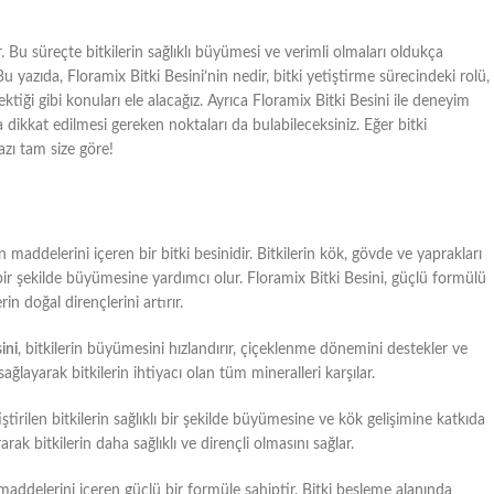
r. Bu süreçte bitkilerin sağlıklı büyümesi ve verimli olmaları oldukça
 yazıda, Floramix Bitki Besini’nin nedir, bitki yetiştirme sürecindeki rolü,
ktiği gibi konuları ele alacağız. Ayrıca Floramix Bitki Besini ile deneyim
da dikkat edilmesi gereken noktaları da bulabileceksiniz. Eğer bitki
azı tam size göre!
n maddelerini içeren bir bitki besinidir. Bitkilerin kök, gövde ve yaprakları
lı bir şekilde büyümesine yardımcı olur. Floramix Bitki Besini, güçlü formülü
n doğal dirençlerini artırır.
ini
, bitkilerin büyümesini hızlandırır, çiçeklenme dönemini destekler ve
ğlayarak bitkilerin ihtiyacı olan tüm mineralleri karşılar.
iştirilen bitkilerin sağlıklı bir şekilde büyümesine ve kök gelişimine katkıda
ak bitkilerin daha sağlıklı ve dirençli olmasını sağlar.
 maddelerini içeren güçlü bir formüle sahiptir. Bitki besleme alanında