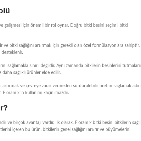
olü
 ve gelişmesi için önemli bir rol oynar. Doğru bitki besini seçimi, bitki
r ve bitki sağlığını artırmak için gerekli olan özel formülasyonlara sahiptir.
 desteklenir.
ını sağlamakla sınırlı değildir. Aynı zamanda bitkilerin besinlerini tutmaları
e daha sağlıklı ürünler elde edilir.
liliği artırmak ve çevreye zarar vermeden sürdürülebilir üretim sağlamak adı
n Floramix’in kullanımı kaçınılmazdır.
ir?
r ve birçok avantajı vardır. İlk olarak, Floramix bitki besini bitkilerin sağlık
erini içeren bu ürün, bitkilerin genel sağlığını artırır ve büyümelerini