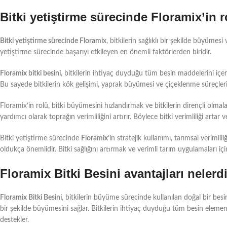
Bitki yetiştirme sürecinde Floramix’in r
Bitki yetiştirme sürecinde Floramix
, bitkilerin sağlıklı bir şekilde büyümesi
yetiştirme sürecinde başarıyı etkileyen en önemli faktörlerden biridir.
Floramix bitki besini
, bitkilerin ihtiyaç duyduğu tüm besin maddelerini içeri
Bu sayede bitkilerin kök gelişimi, yaprak büyümesi ve çiçeklenme süreçleri
Floramix’in rolü, bitki büyümesini hızlandırmak ve bitkilerin dirençli olmalar
yardımcı olarak toprağın verimliliğini artırır. Böylece bitki verimliliği artar v
Bitki yetiştirme sürecinde
Floramix
‘in stratejik kullanımı, tarımsal verim
oldukça önemlidir. Bitki sağlığını artırmak ve verimli tarım uygulamaları içi
Floramix Bitki Besini avantajları nelerd
Floramix Bitki Besini
, bitkilerin büyüme sürecinde kullanılan doğal bir besindi
bir şekilde büyümesini sağlar. Bitkilerin ihtiyaç duyduğu tüm besin elementl
destekler.