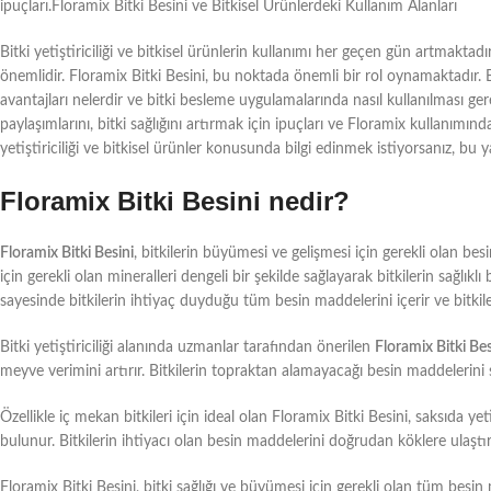
ipuçları.Floramix Bitki Besini ve Bitkisel Ürünlerdeki Kullanım Alanları
Bitki yetiştiriciliği ve bitkisel ürünlerin kullanımı her geçen gün artmaktadı
önemlidir. Floramix Bitki Besini, bu noktada önemli bir rol oynamaktadır. Bu
avantajları nelerdir ve bitki besleme uygulamalarında nasıl kullanılması gere
paylaşımlarını, bitki sağlığını artırmak için ipuçları ve Floramix kullanımın
yetiştiriciliği ve bitkisel ürünler konusunda bilgi edinmek istiyorsanız, bu y
Floramix Bitki Besini nedir?
Floramix Bitki Besini
, bitkilerin büyümesi ve gelişmesi için gerekli olan besi
için gerekli olan mineralleri dengeli bir şekilde sağlayarak bitkilerin sağlık
sayesinde bitkilerin ihtiyaç duyduğu tüm besin maddelerini içerir ve bitkileri
Bitki yetiştiriciliği alanında uzmanlar tarafından önerilen
Floramix Bitki Bes
meyve verimini artırır. Bitkilerin topraktan alamayacağı besin maddelerini sa
Özellikle iç mekan bitkileri için ideal olan Floramix Bitki Besini, saksıda yet
bulunur. Bitkilerin ihtiyacı olan besin maddelerini doğrudan köklere ulaştırar
Floramix Bitki Besini, bitki sağlığı ve büyümesi için gerekli olan tüm besin