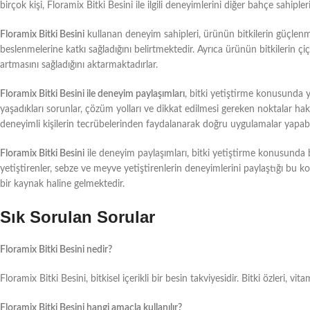
birçok kişi, Floramix Bitki Besini ile ilgili deneyimlerini diğer bahçe sahiple
Floramix Bitki Besini
kullanan deneyim sahipleri, ürünün bitkilerin güçlenmes
beslenmelerine katkı sağladığını belirtmektedir. Ayrıca ürünün bitkilerin
artmasını sağladığını aktarmaktadırlar.
Floramix Bitki Besini ile deneyim paylaşımları
, bitki yetiştirme konusunda y
yaşadıkları sorunlar, çözüm yolları ve dikkat edilmesi gereken noktalar hak
deneyimli kişilerin tecrübelerinden faydalanarak doğru uygulamalar yapabil
Floramix Bitki Besini
ile deneyim paylaşımları, bitki yetiştirme konusunda bil
yetiştirenler, sebze ve meyve yetiştirenlerin deneyimlerini paylaştığı bu k
bir kaynak haline gelmektedir.
Sık Sorulan Sorular
Floramix Bitki Besini nedir?
Floramix Bitki Besini, bitkisel içerikli bir besin takviyesidir. Bitki özleri, vita
Floramix Bitki Besini hangi amaçla kullanılır?