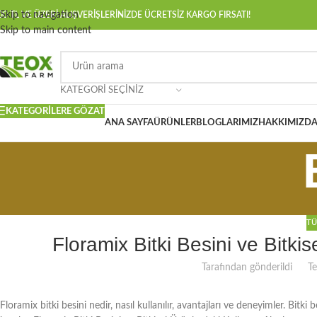
Skip to navigation
00 TL VE ÜZERİ ALIŞVERİŞLERİNİZDE ÜCRETSİZ KARGO FIRSATI!
Skip to main content
KATEGORI SEÇINIZ
KATEGORILERE GÖZAT
ANA SAYFA
ÜRÜNLER
BLOGLARIMIZ
HAKKIMIZD
TÜ
Floramix Bitki Besini ve Bitki
Tarafından gönderildi
T
Floramix bitki besini nedir, nasıl kullanılır, avantajları ve deneyimler. Bit