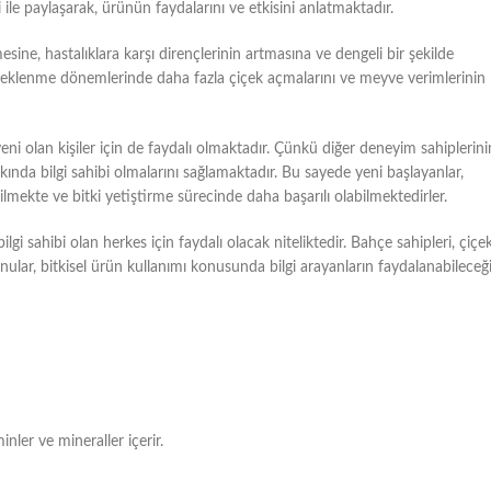
ri ile paylaşarak, ürünün faydalarını ve etkisini anlatmaktadır.
ine, hastalıklara karşı dirençlerinin artmasına ve dengeli bir şekilde
 çiçeklenme dönemlerinde daha fazla çiçek açmalarını ve meyve verimlerinin
eni olan kişiler için de faydalı olmaktadır. Çünkü diğer deneyim sahiplerini
kında bilgi sahibi olmalarını sağlamaktadır. Bu sayede yeni başlayanlar,
mekte ve bitki yetiştirme sürecinde daha başarılı olabilmektedirler.
gi sahibi olan herkes için faydalı olacak niteliktedir. Bahçe sahipleri, çiçe
onular, bitkisel ürün kullanımı konusunda bilgi arayanların faydalanabileceğ
minler ve mineraller içerir.