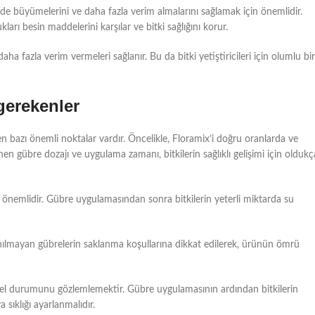
ekilde büyümelerini ve daha fazla verim almalarını sağlamak için önemlidir.
rı besin maddelerini karşılar ve bitki sağlığını korur.
aha fazla verim vermeleri sağlanır. Bu da bitki yetiştiricileri için olumlu bir
gerekenler
n bazı önemli noktalar vardır. Öncelikle, Floramix’i doğru oranlarda ve
en gübre dozajı ve uygulama zamanı, bitkilerin sağlıklı gelişimi için oldukç
k önemlidir. Gübre uygulamasından sonra bitkilerin yeterli miktarda su
nılmayan gübrelerin saklanma koşullarına dikkat edilerek, ürünün ömrü
enel durumunu gözlemlemektir. Gübre uygulamasının ardından bitkilerin
 sıklığı ayarlanmalıdır.