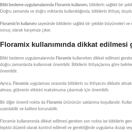
Bitki besleme uygulamalarında Floramix kullanımı,
bitkilerin sağlıklı bir ş
Doğru zamanda ve doğru miktarda kullanıldığında, bitkilerin ihtiyaç duydukla
Floramix’in kullanımı
sayesinde bitkilerin sağlıklı bir şekilde büyümeleri ve d
sonuç olarak karşımıza çıkar.
Floramix kullanımında dikkat edilmesi 
Bitki besleme uygulamalarında
Floramix
kullanırken dikkat edilmesi gereke
doğru zamanlarda kullanmak önemlidir. Bitkilerin ihtiyaçlarına göre belirlen
önemlidir.
Ayrıca,
Floramix
uygulaması sırasında bitkilerin su ihtiyacını dikkate alma
alması, gübrenin etkisini maksimuma çıkarmak için önemlidir.
Bir diğer önemli nokta da
Floramix
ürününün saklanma koşullarıdır. Kulla
uzatılabilir ve kalitesi korunabilir.
Floramix kullanımında dikkat edilmesi gereken son nokta ise bitkilerin g
tepkisi düzenli olarak kontrol edilmeli ve gerektiğinde uygulama dozajı veya