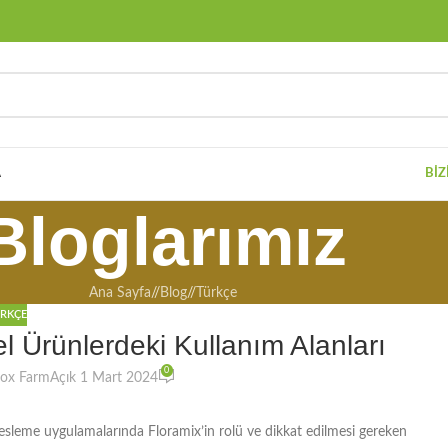
A
BIZ
Bloglarımız
Ana Sayfa
/
Blog
/
Türkçe
RKÇE
sel Ürünlerdeki Kullanım Alanları
0
eox Farm
Açık 1 Mart 2024
ki besleme uygulamalarında Floramix’in rolü ve dikkat edilmesi gereken