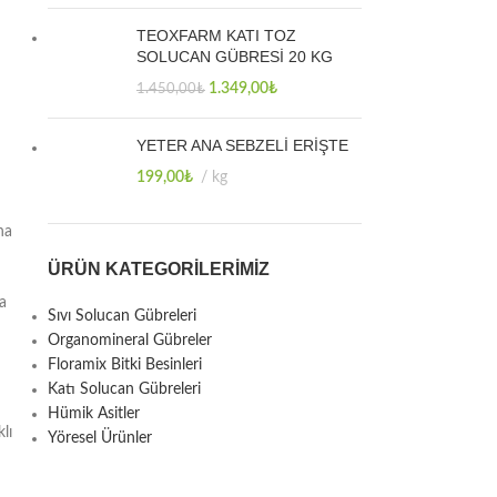
TEOXFARM KATI TOZ
SOLUCAN GÜBRESİ 20 KG
1.349,00
₺
1.450,00
₺
YETER ANA SEBZELİ ERİŞTE
199,00
₺
kg
na
ÜRÜN KATEGORILERIMIZ
na
Sıvı Solucan Gübreleri
Organomineral Gübreler
Floramix Bitki Besinleri
Katı Solucan Gübreleri
Hümik Asitler
lı
Yöresel Ürünler