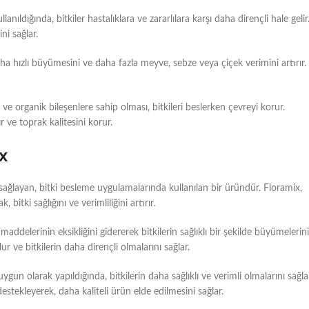
llanıldığında, bitkiler hastalıklara ve zararlılara karşı daha dirençli hale gelir
i sağlar.
 daha hızlı büyümesini ve daha fazla meyve, sebze veya çiçek verimini artırır.
 ve organik bileşenlere sahip olması, bitkileri beslerken çevreyi korur.
r ve toprak kalitesini korur.
x
ni sağlayan, bitki besleme uygulamalarında kullanılan bir üründür. Floramix,
itki sağlığını ve verimliliğini artırır.
ddelerinin eksikliğini gidererek bitkilerin sağlıklı bir şekilde büyümelerini
r ve bitkilerin daha dirençli olmalarını sağlar.
un olarak yapıldığında, bitkilerin daha sağlıklı ve verimli olmalarını sağla
tekleyerek, daha kaliteli ürün elde edilmesini sağlar.