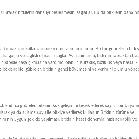
tırarak bitkilerin daha iyi beslenmesini sağlarlar. Bu da bitkilerin daha hız
ı artırmak için kullanılan önemli bir tarım ürünüdür. Bu tür gübrelerin bitki
 daha güçlü ve sağlıklı olmasını sağlar. Aynı zamanda, bitkinin topraktan bes
inin stresle başa çıkmasına yardımcı olabilir. Kuraklık, tuzluluk veya hastalık
riyle köklendirici gübreler, bitkinin genel büyümesini ve verimini olumlu yönd
Köklendirici gübreler, bitkinin kök gelişimini teşvik ederek sağlıklı bir büyüm
arak ya da sulama suyu ile bitkiye verilerek kullanılır. Bitkinin türüne ve
nımının uygun şekilde yapılması, bitkinin hasat dönemini hızlandırabilir ve