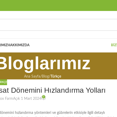
IMIZ
HAKKIMIZDA
BIZ
Bloglarımız
Ana Sayfa
/
Blog
/
Türkçe
RKÇE
asat Dönemini Hızlandırma Yolları
0
eox Farm
Açık 1 Mart 2024
 dönemini hızlandırma yöntemleri ve gübrelerin etkisiyle ilgili detaylı