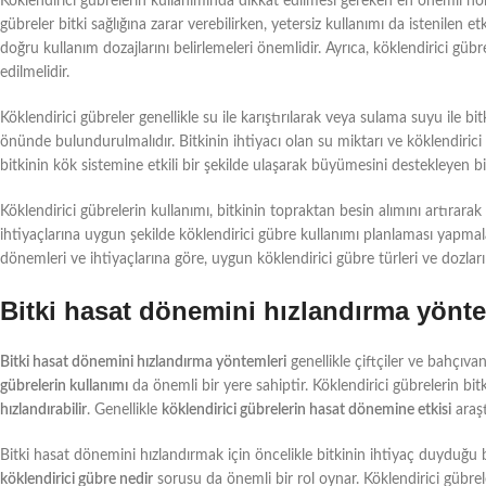
Köklendirici gübrelerin kullanımında dikkat edilmesi gereken en önemli nok
gübreler bitki sağlığına zarar verebilirken, yetersiz kullanımı da istenilen e
doğru kullanım dozajlarını belirlemeleri önemlidir. Ayrıca, köklendirici güb
edilmelidir.
Köklendirici gübreler genellikle su ile karıştırılarak veya sulama suyu ile b
önünde bulundurulmalıdır. Bitkinin ihtiyacı olan su miktarı ve köklendiric
bitkinin kök sistemine etkili bir şekilde ulaşarak büyümesini destekleyen bi
Köklendirici gübrelerin kullanımı, bitkinin topraktan besin alımını artırarak 
ihtiyaçlarına uygun şekilde köklendirici gübre kullanımı planlaması yapma
dönemleri ve ihtiyaçlarına göre, uygun köklendirici gübre türleri ve dozları 
Bitki hasat dönemini hızlandırma yönte
Bitki hasat dönemini hızlandırma yöntemleri
genellikle çiftçiler ve bahçıv
gübrelerin kullanımı
da önemli bir yere sahiptir. Köklendirici gübrelerin bi
hızlandırabilir
. Genellikle
köklendirici gübrelerin hasat dönemine etkisi
araşt
Bitki hasat dönemini hızlandırmak için öncelikle bitkinin ihtiyaç duyduğu 
köklendirici gübre nedir
sorusu da önemli bir rol oynar. Köklendirici gübrel