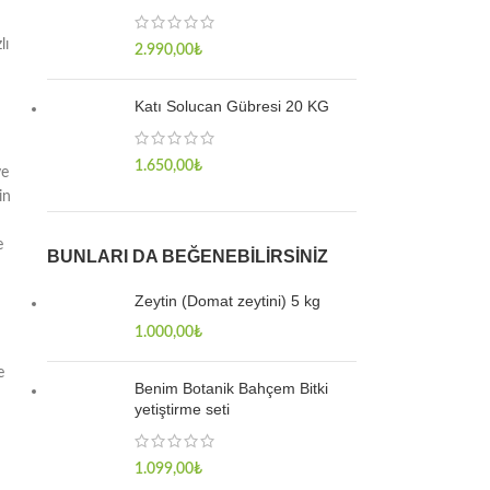
lı
2.990,00
₺
Katı Solucan Gübresi 20 KG
1.650,00
₺
ye
in
e
BUNLARI DA BEĞENEBILIRSINIZ
Zeytin (Domat zeytini) 5 kg
1.000,00
₺
e
Benim Botanik Bahçem Bitki
yetiştirme seti
1.099,00
₺