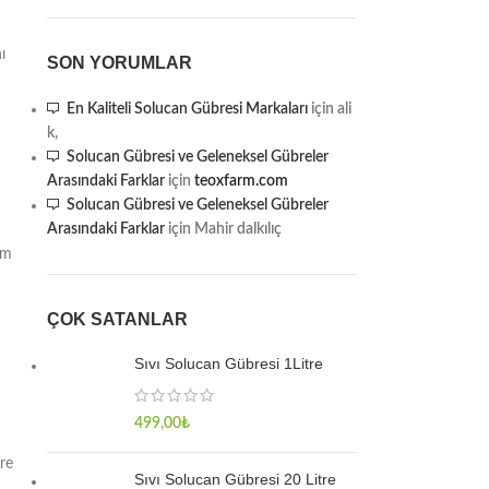
ı
SON YORUMLAR
En Kaliteli Solucan Gübresi Markaları
için
ali
k,
Solucan Gübresi ve Geleneksel Gübreler
Arasındaki Farklar
için
teoxfarm.com
Solucan Gübresi ve Geleneksel Gübreler
Arasındaki Farklar
için
Mahir dalkılıç
am
ÇOK SATANLAR
u
Sıvı Solucan Gübresi 1Litre
499,00
₺
re
Sıvı Solucan Gübresi 20 Litre