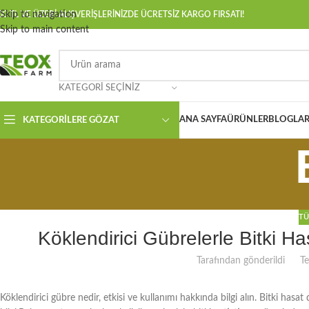
Skip to navigation
00 TL VE ÜZERİ ALIŞVERİŞLERİNİZDE ÜCRETSİZ KARGO FIRSATI!
Skip to main content
KATEGORI SEÇINIZ
ANA SAYFA
ÜRÜNLER
BLOGLAR
KATEGORILERE GÖZAT
TÜ
Köklendirici Gübrelerle Bitki H
Tarafından gönderildi
T
Köklendirici gübre nedir, etkisi ve kullanımı hakkında bilgi alın. Bitki hasat