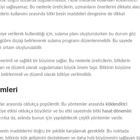
ta, doğru dozlarda uygulanmasıdır. Fazla miktarda kullanılan köklendirici
tkiyi sağlayamaz. Bu nedenle üreticilerin, uzmanların önerilerini dikkate alar
relerin kullanımı sırasında bitki besin maddeleri dengesine de dikkat
itkiye verilerek kullanıldığı için, sulama planı oluşturulurken bu durum göz
i gübre dozajı belirlenerek sulama programı düzenlenmelidir. Bu sayede
r ortam oluşturulabilir.
verimli ve sağlıklı bir büyüme sağlar. Bu nedenle üreticilerin, bitkilerin
ları ve düzenli olarak uygulamaları büyük önem taşır. Bitkinin büyüme
belirlenmeli ve düzenli olarak bitkiye verilmelidir.
mleri
anlar arasında oldukça popülerdir. Bu yöntemler arasında
köklendirici
tkiye etkisi oldukça büyüktür ve bu etki sayesinde bitki
hasat dönemini
ırılsa da, aslında bunun için yapılabilecek çeşitli yöntemler vardır.
besin maddelerini doğru bir şekilde karşılamak gereklidir. Bu noktada
er, bitkinin kök gelişimini destekleyen ve daha hızlı büyümesini sağlayan ö