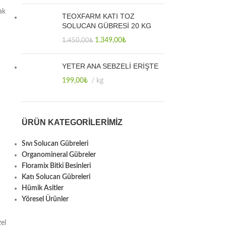
ak
TEOXFARM KATI TOZ
SOLUCAN GÜBRESİ 20 KG
1.349,00
₺
1.450,00
₺
YETER ANA SEBZELİ ERİŞTE
199,00
₺
kg
ÜRÜN KATEGORILERIMIZ
Sıvı Solucan Gübreleri
Organomineral Gübreler
Floramix Bitki Besinleri
Katı Solucan Gübreleri
Hümik Asitler
Yöresel Ürünler
zel