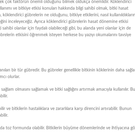
de pek çok faktörün önemli olduğunu bilmek oldukça önemlidir. Köklendirici
lanımı ve bitkiye etkisi konuları hakkında bilgi sahibi olmak, bitki hasat
öklendirici gübrelerin ne olduğunu, bitkiye etkilerini, nasıl kullanıldıkların
ğini inceleyeceğiz. Ayrıca köklendirici gübrelerin hasat dönemine etkisi
 sahibi olanlar için faydalı olabileceği gibi, bu alanda yeni olanlar için de
gübrelerin etkisini öğrenmek isteyen herkese bu yazıyı okumalarını tavsiye
anılan bir tür gübredir. Bu gübreler genellikle bitkinin köklerinin daha sağl
mcı olurlar.
 sağlam olmasını sağlamak ve bitki sağlığını artırmak amacıyla kullanılır. B
ilir.
bilir ve bitkilerin hastalıklara ve zararlılara karşı direncini artırabilir. Bunun
ilir.
da toz formunda olabilir. Bitkilerin büyüme dönemlerinde ve ihtiyacına gö