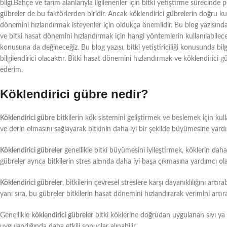
bilgi.Bahçe ve tarım alanlarıyla ilgilenenler için bitki yetiştirme sürecin
gübreler de bu faktörlerden biridir. Ancak köklendirici gübrelerin doğru kul
dönemini hızlandırmak isteyenler için oldukça önemlidir. Bu blog yazısında, k
ve bitki hasat dönemini hızlandırmak için hangi yöntemlerin kullanılabilece
konusuna da değineceğiz. Bu blog yazısı, bitki yetiştiriciliği konusunda bilgi
bilgilendirici olacaktır. Bitki hasat dönemini hızlandırmak ve köklendirici 
ederim.
Köklendirici gübre nedir?
Köklendirici gübre
bitkilerin kök sistemini geliştirmek ve beslemek için kull
ve derin olmasını sağlayarak bitkinin daha iyi bir şekilde büyümesine yardı
Köklendirici gübreler
genellikle bitki büyümesini iyileştirmek, köklerin daha
gübreler ayrıca bitkilerin stres altında daha iyi başa çıkmasına yardımcı olab
Köklendirici gübreler
, bitkilerin çevresel streslere karşı dayanıklılığını artıra
yanı sıra, bu gübreler bitkilerin hasat dönemini hızlandırarak verimini artırab
Genellikle
köklendirici gübreler
bitki köklerine doğrudan uygulanan sıvı ya 
uygulandığında daha etkili sonuçlar alınabilir.