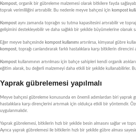
Kompost
, organik bir gübreleme malzemesi olarak bitkilere fayda sağlayabili
toprak verimliliğini artırabilir. Bu nedenle meyve bahçesi için
kompost kulla
Kompost
aynı zamanda toprağın su tutma kapasitesini artırabilir ve toprağ
gelişimini destekleyebilir ve daha sağlıklı bir şekilde büyümelerine olanak sa
Eğer meyve bahçesinde
kompost kullanımı
artırılırsa, kimyasal gübre kull
kompost
, toprağı canlandırarak farklı hastalıklara karşı bitkilerin direncini ar
Kompost
kullanımının artırılması için bahçe sahipleri kendi organik atıkl
eğitim alarak, bu değerli malzemeyi daha etkili bir şekilde kullanabilirler. B
Yaprak gübrelemesi yapılmalı
Meyve bahçesi gübreleme konusunda en önemli adımlardan biri yaprak gübre
hastalıklara karşı dirençlerini artırmak için oldukça etkili bir yöntemdir.
uygulanmalıdır.
Yaprak gübrelemesi, bitkilerin hızlı bir şekilde besin almasını sağlar ve to
Ayrıca yaprak gübrelemesi ile bitkilerin hızlı bir şekilde gübre alması say