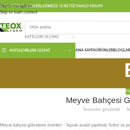
Skip to navigation
00 TL VE ÜZERİ ALIŞVERİŞLERİNİZDE ÜCRETSİZ KARGO FIRSATI!
Skip to main content
KATEGORI SEÇINIZ
ANA SAYFA
ÜRÜNLER
BLOGLAR
KATEGORILERE GÖZAT
TÜ
Meyve Bahçesi Gü
Tarafından gönderildi
T
Meyve bahçesi gübreleme önerileri – Toprak analizi yapılmalı, fosfor ve p