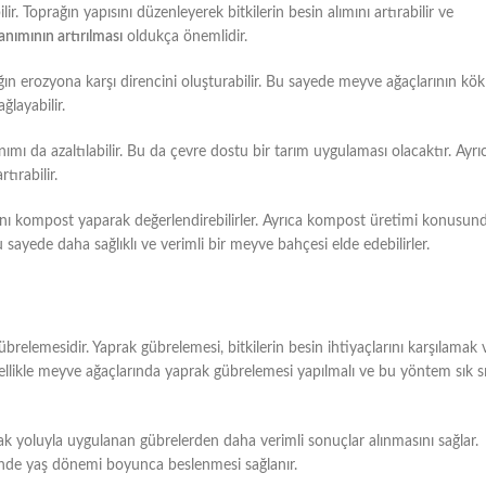
r. Toprağın yapısını düzenleyerek bitkilerin besin alımını artırabilir ve
nımının artırılması
oldukça önemlidir.
ın erozyona karşı direncini oluşturabilir. Bu sayede meyve ağaçlarının kök
ğlayabilir.
anımı da azaltılabilir. Bu da çevre dostu bir tarım uygulaması olacaktır. Ayrı
tırabilir.
arını kompost yaparak değerlendirebilirler. Ayrıca kompost üretimi konusun
u sayede daha sağlıklı ve verimli bir meyve bahçesi elde edebilirler.
lemesidir. Yaprak gübrelemesi, bitkilerin besin ihtiyaçlarını karşılamak 
 Özellikle meyve ağaçlarında yaprak gübrelemesi yapılmalı ve bu yöntem sık s
prak yoluyla uygulanan gübrelerden daha verimli sonuçlar alınmasını sağlar.
esinde yaş dönemi boyunca beslenmesi sağlanır.