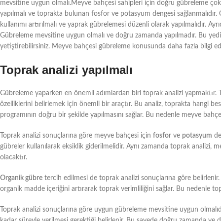
mevsitine uygun olmalı.Meyve bahçesi sahipleri için doğru gübreleme çok ö
yapılmalı ve toprakta bulunan fosfor ve potasyum dengesi sağlanmalıdır. 
kullanımı artırılmalı ve yaprak gübrelemesi düzenli olarak yapılmalıdır. Ayr
Gübreleme mevsitine uygun olmalı ve doğru zamanda yapılmadır. Bu yedi 
yetiştirebilirsiniz. Meyve bahçesi gübreleme konusunda daha fazla bilgi ed
Toprak analizi yapılmalı
Gübreleme yaparken en önemli adımlardan biri toprak analizi yapmaktır. To
özelliklerini belirlemek için önemli bir araçtır. Bu analiz, toprakta hangi 
programının doğru bir şekilde yapılmasını sağlar. Bu nedenle meyve bahçe
Toprak analizi sonuçlarına göre meyve bahçesi için
fosfor
ve
potasyum
de
gübreler kullanılarak eksiklik giderilmelidir. Aynı zamanda toprak analizi, 
olacaktır.
Organik gübre
tercih edilmesi de toprak analizi sonuçlarına göre belirlenir.
organik madde içeriğini artırarak toprak verimliliğini sağlar. Bu nedenle top
Toprak analizi sonuçlarına göre uygun gübreleme mevsitine uygun olmalıdı
kadar süreyle verilmesi gerektiği belirlenir. Bu sayede doğru zamanda ve doğ