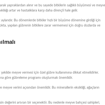
larak yapraklardan alınır ve bu sayede bitkilerin sağlıklı büyümesi ve meyv
ıklılığı artar ve hastalıklara karşı daha dirençli hale gelir.
aylarıdır. Bu dönemlerde bitkiler hızlı bir büyüme dönemine girdiği için
okta, yapılan gübrenin bitkilere zarar vermemesi için doğru dozlarda ve
ılmalı
 şekilde meyve vermesi için özel gübre kullanımına dikkat etmelidirler.
buna göre gübreleme programı oluşturmak önemlidir.
eyve verimi açısından önemlidir. Bu minerallerin eksikliği, ağaçların
in değerini artıran bir seçenektir. Bu nedenle meyve bahçesi sahipleri,