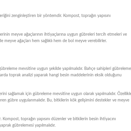
riğini zenginleştiren bir yöntemdir. Kompost, toprağın yapısını
rinin meyve ağaçlarının ihtiyaçlarına uygun gübreleri tercih etmeleri ve
 meyve ağaçları hem sağlıklı hem de bol meyve verebilirler.
n gübreleme mevsitine uygun şekilde yapılmalıdır. Bahçe sahipleri gübreleme
harda toprak analizi yaparak hangi besin maddelerinin eksik olduğunu
ni sağlamak için gübreleme mevsitine uygun olarak yapılmalıdır. Özellikl
ren gübre uygulanmalıdır. Bu, bitkilerin kök gelişimini destekler ve meyve
r. Kompost, toprağın yapısını düzenler ve bitkilerin besin ihtiyacını
 yaprak gübrelemesi yapılmalıdır.