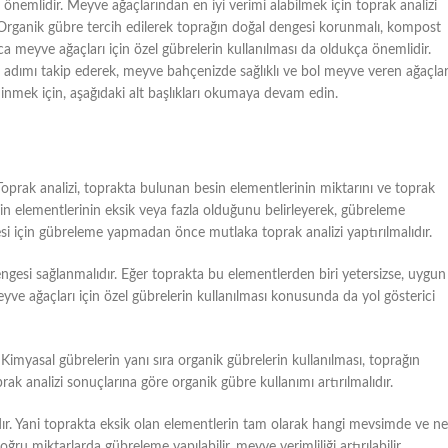
nemlidir. Meyve ağaçlarından en iyi verimi alabilmek için toprak analizi
Organik gübre tercih edilerek toprağın doğal dengesi korunmalı, kompost
ıca meyve ağaçları için özel gübrelerin kullanılması da oldukça önemlidir.
adımı takip ederek, meyve bahçenizde sağlıklı ve bol meyve veren ağaçla
inmek için, aşağıdaki alt başlıkları okumaya devam edin.
prak analizi, toprakta bulunan besin elementlerinin miktarını ve toprak
besin elementlerinin eksik veya fazla olduğunu belirleyerek, gübreleme
si için gübreleme yapmadan önce mutlaka toprak analizi yaptırılmalıdır.
ngesi sağlanmalıdır. Eğer toprakta bu elementlerden biri yetersizse, uygun
meyve ağaçları için özel gübrelerin kullanılması konusunda da yol gösterici
 Kimyasal gübrelerin yanı sıra organik gübrelerin kullanılması, toprağın
rak analizi sonuçlarına göre organik gübre kullanımı artırılmalıdır.
r. Yani toprakta eksik olan elementlerin tam olarak hangi mevsimde ve ne
ru miktarlarda gübreleme yapılabilir, meyve verimliliği artırılabilir.