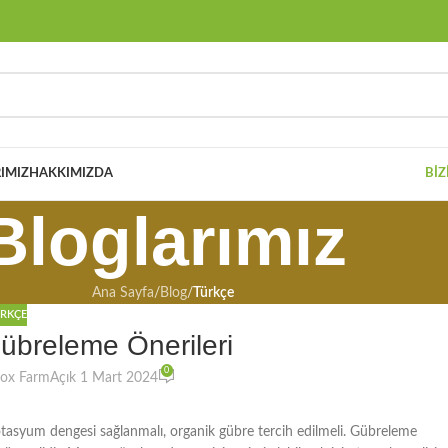
IMIZ
HAKKIMIZDA
BIZ
Bloglarımız
Ana Sayfa
/
Blog
/
Türkçe
RKÇE
breleme Önerileri
0
eox Farm
Açık 1 Mart 2024
otasyum dengesi sağlanmalı, organik gübre tercih edilmeli. Gübreleme