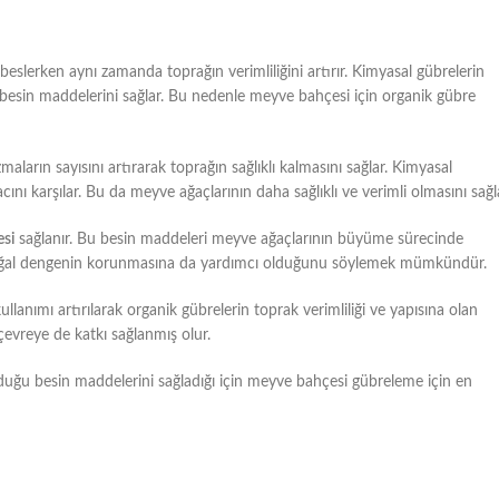
beslerken aynı zamanda toprağın verimliliğini artırır. Kimyasal gübrelerin
esin maddelerini sağlar. Bu nedenle meyve bahçesi için organik gübre
aların sayısını artırarak toprağın sağlıklı kalmasını sağlar. Kimyasal
yacını karşılar. Bu da meyve ağaçlarının daha sağlıklı ve verimli olmasını sağl
esi
sağlanır. Bu besin maddeleri meyve ağaçlarının büyüme sürecinde
 doğal dengenin korunmasına da yardımcı olduğunu söylemek mümkündür.
lanımı artırılarak organik gübrelerin toprak verimliliği ve yapısına olan
 çevreye de katkı sağlanmış olur.
yduğu besin maddelerini sağladığı için meyve bahçesi gübreleme için en