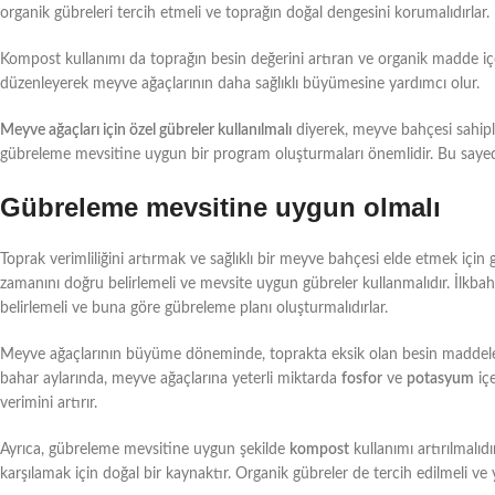
organik gübreleri tercih etmeli ve toprağın doğal dengesini korumalıdırlar.
Kompost kullanımı da toprağın besin değerini artıran ve organik madde içe
düzenleyerek meyve ağaçlarının daha sağlıklı büyümesine yardımcı olur.
Meyve ağaçları için özel gübreler kullanılmalı
diyerek, meyve bahçesi sahiple
gübreleme mevsitine uygun bir program oluşturmaları önemlidir. Bu sayede
Gübreleme mevsitine uygun olmalı
Toprak verimliliğini artırmak ve sağlıklı bir meyve bahçesi elde etmek içi
zamanını doğru belirlemeli ve mevsite uygun gübreler kullanmalıdır. İlkba
belirlemeli ve buna göre gübreleme planı oluşturmalıdırlar.
Meyve ağaçlarının büyüme döneminde, toprakta eksik olan besin maddeleri
bahar aylarında, meyve ağaçlarına yeterli miktarda
fosfor
ve
potasyum
içe
verimini artırır.
Ayrıca, gübreleme mevsitine uygun şekilde
kompost
kullanımı artırılmalıdı
karşılamak için doğal bir kaynaktır. Organik gübreler de tercih edilmeli ve