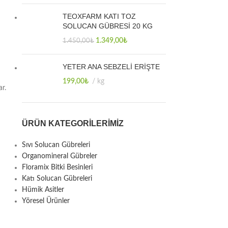
TEOXFARM KATI TOZ
SOLUCAN GÜBRESİ 20 KG
1.349,00
₺
1.450,00
₺
YETER ANA SEBZELİ ERİŞTE
199,00
₺
kg
ar.
ÜRÜN KATEGORILERIMIZ
Sıvı Solucan Gübreleri
Organomineral Gübreler
Floramix Bitki Besinleri
Katı Solucan Gübreleri
Hümik Asitler
Yöresel Ürünler