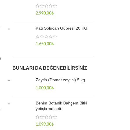
2.990,00
₺
r
Katı Solucan Gübresi 20 KG
1.650,00
₺
e
BUNLARI DA BEĞENEBILIRSINIZ
Zeytin (Domat zeytini) 5 kg
1.000,00
₺
Benim Botanik Bahçem Bitki
yetiştirme seti
n
1.099,00
₺