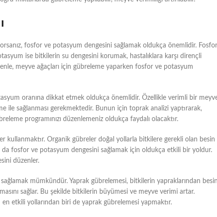
ı
iyorsanız, fosfor ve potasyum dengesini sağlamak oldukça önemlidir. Fosfo
otasyum ise bitkilerin su dengesini korumak, hastalıklara karşı dirençli
edenle, meyve ağaçları için gübreleme yaparken fosfor ve potasyum
otasyum oranına dikkat etmek oldukça önemlidir. Özellikle verimli bir meyv
e ile sağlanması gerekmektedir. Bunun için toprak analizi yaptırarak,
breleme programınızı düzenlemeniz oldukça faydalı olacaktır.
 kullanmaktır. Organik gübreler doğal yollarla bitkilere gerekli olan besin
ı da fosfor ve potasyum dengesini sağlamak için oldukça etkili bir yoldur.
sini düzenler.
 sağlamak mümkündür. Yaprak gübrelemesi, bitkilerin yapraklarından besi
lmasını sağlar. Bu şekilde bitkilerin büyümesi ve meyve verimi artar.
n etkili yollarından biri de yaprak gübrelemesi yapmaktır.