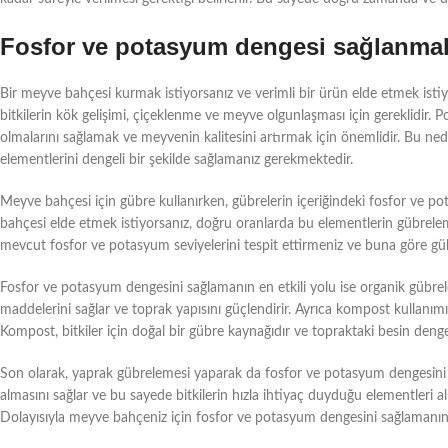
Fosfor ve potasyum dengesi sağlanmal
Bir meyve bahçesi kurmak istiyorsanız ve verimli bir ürün elde etmek ist
bitkilerin kök gelişimi, çiçeklenme ve meyve olgunlaşması için gereklidir. P
olmalarını sağlamak ve meyvenin kalitesini artırmak için önemlidir. Bu n
elementlerini dengeli bir şekilde sağlamanız gerekmektedir.
Meyve bahçesi için gübre kullanırken, gübrelerin içeriğindeki fosfor ve p
bahçesi elde etmek istiyorsanız, doğru oranlarda bu elementlerin gübrelem
mevcut fosfor ve potasyum seviyelerini tespit ettirmeniz ve buna göre gü
Fosfor ve potasyum dengesini sağlamanın en etkili yolu ise organik gübreler
maddelerini sağlar ve toprak yapısını güçlendirir. Ayrıca kompost kullanım
Kompost, bitkiler için doğal bir gübre kaynağıdır ve topraktaki besin denge
Son olarak, yaprak gübrelemesi yaparak da fosfor ve potasyum dengesini
almasını sağlar ve bu sayede bitkilerin hızla ihtiyaç duyduğu elementleri a
Dolayısıyla meyve bahçeniz için fosfor ve potasyum dengesini sağlamanın e