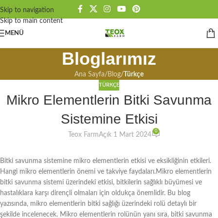
Skip to navigation
Skip to main content
MENÜ
Bloglarımız
Ana Sayfa
/
Blog
/
Türkçe
TÜRKÇE
Mikro Elementlerin Bitki Savunma
Sistemine Etkisi
0
Teox Farm
Açık 1 Mart 2024
Bitki savunma sistemine mikro elementlerin etkisi ve eksikliğinin etkileri.
Hangi mikro elementlerin önemi ve takviye faydaları.Mikro elementlerin
bitki savunma sistemi üzerindeki etkisi, bitkilerin sağlıklı büyümesi ve
hastalıklara karşı dirençli olmaları için oldukça önemlidir. Bu blog
yazısında, mikro elementlerin bitki sağlığı üzerindeki rolü detaylı bir
şekilde incelenecek. Mikro elementlerin rolünün yanı sıra, bitki savunma