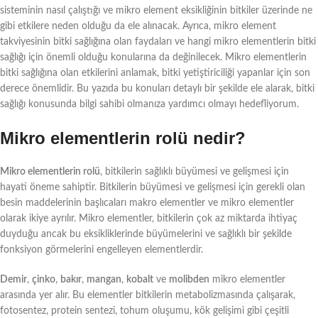
sisteminin nasıl çalıştığı ve mikro element eksikliğinin bitkiler üzerinde ne
gibi etkilere neden olduğu da ele alınacak. Ayrıca, mikro element
takviyesinin bitki sağlığına olan faydaları ve hangi mikro elementlerin bitki
sağlığı için önemli olduğu konularına da değinilecek. Mikro elementlerin
bitki sağlığına olan etkilerini anlamak, bitki yetiştiriciliği yapanlar için son
derece önemlidir. Bu yazıda bu konuları detaylı bir şekilde ele alarak, bitki
sağlığı konusunda bilgi sahibi olmanıza yardımcı olmayı hedefliyorum.
Mikro elementlerin rolü nedir?
Mikro elementlerin rolü
, bitkilerin sağlıklı büyümesi ve gelişmesi için
hayati öneme sahiptir. Bitkilerin büyümesi ve gelişmesi için gerekli olan
besin maddelerinin başlıcaları makro elementler ve mikro elementler
olarak ikiye ayrılır. Mikro elementler, bitkilerin çok az miktarda ihtiyaç
duyduğu ancak bu eksikliklerinde büyümelerini ve sağlıklı bir şekilde
fonksiyon görmelerini engelleyen elementlerdir.
Demir
,
çinko
,
bakır
,
mangan
,
kobalt
ve
molibden
mikro elementler
arasında yer alır. Bu elementler bitkilerin metabolizmasında çalışarak,
fotosentez, protein sentezi, tohum oluşumu, kök gelişimi gibi çeşitli