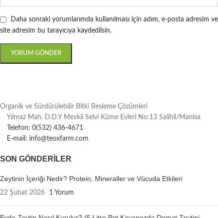
Daha sonraki yorumlarımda kullanılması için adım, e-posta adresim ve
site adresim bu tarayıcıya kaydedilsin.
Organik ve Sürdürülebilir Bitki Besleme Çözümleri
Yılmaz Mah. D.D.Y Mevkii Selvi Küme Evleri No:13 Salihli/Manisa
Telefon: 0(532) 436-4671
E-mail: info@teoxfarm.com
SON GÖNDERILER
Zeytinin İçeriği Nedir? Protein, Mineraller ve Vücuda Etkileri
22 Şubat 2026
1 Yorum
Evde Zeytin Nasıl Kurulur? (5 Litre Pet Kavanozda Domat Zeytini