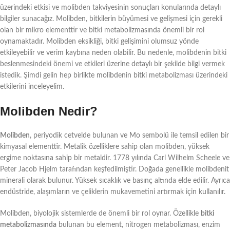
üzerindeki etkisi ve molibden takviyesinin sonuçları konularında detaylı
bilgiler sunacağız. Molibden, bitkilerin büyümesi ve gelişmesi için gerekli
olan bir mikro elementtir ve bitki metabolizmasında önemli bir rol
oynamaktadır. Molibden eksikliği, bitki gelişimini olumsuz yönde
etkileyebilir ve verim kaybına neden olabilir. Bu nedenle, molibdenin bitki
beslenmesindeki önemi ve etkileri üzerine detaylı bir şekilde bilgi vermek
istedik. Şimdi gelin hep birlikte molibdenin bitki metabolizması üzerindeki
etkilerini inceleyelim.
Molibden Nedir?
Molibden
, periyodik cetvelde bulunan ve Mo sembolü ile temsil edilen bir
kimyasal elementtir. Metalik özelliklere sahip olan molibden, yüksek
ergime noktasına sahip bir metaldir. 1778 yılında Carl Wilhelm Scheele ve
Peter Jacob Hjelm tarafından keşfedilmiştir. Doğada genellikle molibdenit
minerali olarak bulunur. Yüksek sıcaklık ve basınç altında elde edilir. Ayrıca
endüstride, alaşımların ve çeliklerin mukavemetini artırmak için kullanılır.
Molibden, biyolojik sistemlerde de önemli bir rol oynar. Özellikle
bitki
metabolizmasında
bulunan bu element, nitrogen metabolizması, enzim