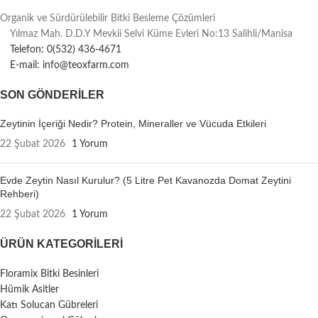
Organik ve Sürdürülebilir Bitki Besleme Çözümleri
Yılmaz Mah. D.D.Y Mevkii Selvi Küme Evleri No:13 Salihli/Manisa
Telefon: 0(532) 436-4671
E-mail: info@teoxfarm.com
SON GÖNDERILER
Zeytinin İçeriği Nedir? Protein, Mineraller ve Vücuda Etkileri
22 Şubat 2026
1 Yorum
Evde Zeytin Nasıl Kurulur? (5 Litre Pet Kavanozda Domat Zeytini
Rehberi)
22 Şubat 2026
1 Yorum
ÜRÜN KATEGORILERI
Floramix Bitki Besinleri
Hümik Asitler
Katı Solucan Gübreleri