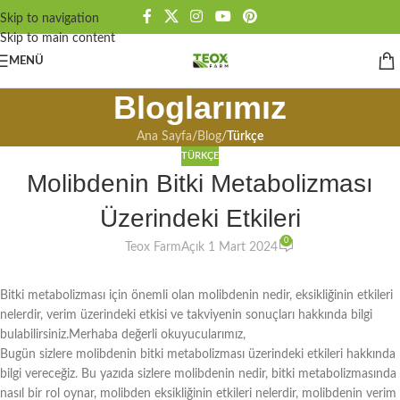
Skip to navigation
Skip to main content
MENÜ
Bloglarımız
Ana Sayfa
/
Blog
/
Türkçe
TÜRKÇE
Molibdenin Bitki Metabolizması
Üzerindeki Etkileri
0
Teox Farm
Açık 1 Mart 2024
Bitki metabolizması için önemli olan molibdenin nedir, eksikliğinin etkileri
nelerdir, verim üzerindeki etkisi ve takviyenin sonuçları hakkında bilgi
bulabilirsiniz.Merhaba değerli okuyucularımız,
Bugün sizlere molibdenin bitki metabolizması üzerindeki etkileri hakkında
bilgi vereceğiz. Bu yazıda sizlere molibdenin nedir, bitki metabolizmasında
nasıl bir rol oynar, molibden eksikliğinin etkileri nelerdir, molibdenin verim