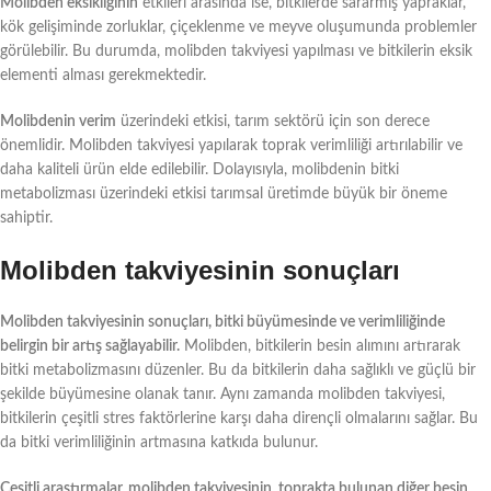
Molibden eksikliğinin
etkileri arasında ise, bitkilerde sararmış yapraklar,
kök gelişiminde zorluklar, çiçeklenme ve meyve oluşumunda problemler
görülebilir. Bu durumda, molibden takviyesi yapılması ve bitkilerin eksik
elementi alması gerekmektedir.
Molibdenin verim
üzerindeki etkisi, tarım sektörü için son derece
önemlidir. Molibden takviyesi yapılarak toprak verimliliği artırılabilir ve
daha kaliteli ürün elde edilebilir. Dolayısıyla, molibdenin bitki
metabolizması üzerindeki etkisi tarımsal üretimde büyük bir öneme
sahiptir.
Molibden takviyesinin sonuçları
Molibden takviyesinin sonuçları, bitki büyümesinde ve verimliliğinde
belirgin bir artış sağlayabilir.
Molibden, bitkilerin besin alımını artırarak
bitki metabolizmasını düzenler. Bu da bitkilerin daha sağlıklı ve güçlü bir
şekilde büyümesine olanak tanır. Aynı zamanda molibden takviyesi,
bitkilerin çeşitli stres faktörlerine karşı daha dirençli olmalarını sağlar. Bu
da bitki verimliliğinin artmasına katkıda bulunur.
Çeşitli araştırmalar, molibden takviyesinin, toprakta bulunan diğer besin