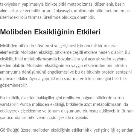
takviyelerin yapılmasıyla birlikte bitki metabolizması düzenlenir, besin
alımı artar ve verimlilik artar. Dolayısıyla, molibdenin bitki metabolizması
üzerindeki rolü tarımsal üretimde oldukça önemlidir.
Molibden Eksikliğinin Etkileri
Molibden
bitkilerin büyümesi ve gelişmesi için önemli bir mineral
elementtir.
Molibden
eksikliği, bitkilerde çeşitli etkilere neden olabilir. Bu
eksiklik, bitki metabolizmasında bozulmalara yol açarak verim kaybına
neden olabilir.
Molibden
eksikliğinin en yaygın etkilerinden biri nitratın
amonyuma dönüşümünü engellemesi ve bu da bitkinin protein sentezini
olumsuz etkiler. Ayrıca yapraklarda sararma ve lekelenme gibi belirtiler
gözlemlenebilir.
Bu eksiklik, özellikle baklagiller gibi
molibden
bağımlı bitkilerde sorun
yaratabilir. Ayrıca
molibden
eksikliği, bitkilerde azot metabolizmasını da
etkileyerek çiçeklenme ve tohum oluşumunu olumsuz etkileyebilir. Bunun
sonucunda ise bitki verimi ciddi şekilde düşebilir.
Görüldüğü üzere,
molibden
eksikliğinin etkileri bitki yetiştiriciliği açısından