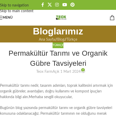
Skip to navigation
Skip to main content
MENÜ
Bloglarımız
Ana Sayfa
/
Blog
/
Türkçe
TÜRKÇE
Permakültür Tarımı ve Organik
Gübre Tavsiyeleri
0
Teox Farm
Açık 1 Mart 2024
Permakültür tarımı nedir, tasarım adımları, toprak kalitesini artırmak için
organik gübreler, avantajları, doğru kullanımı ve kompost ipuçları
hakkında bilgi alın.Merhaba sevgili okuyucular,
Bugünün blog yazısında permakültür tarımı ve organik gübre tavsiyeleri
konusuna odaklanacağız. Permakültür tarımının ne olduğunu merak