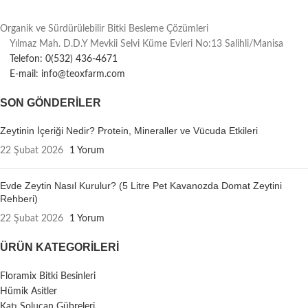
Organik ve Sürdürülebilir Bitki Besleme Çözümleri
Yılmaz Mah. D.D.Y Mevkii Selvi Küme Evleri No:13 Salihli/Manisa
Telefon: 0(532) 436-4671
E-mail: info@teoxfarm.com
SON GÖNDERILER
Zeytinin İçeriği Nedir? Protein, Mineraller ve Vücuda Etkileri
22 Şubat 2026
1 Yorum
Evde Zeytin Nasıl Kurulur? (5 Litre Pet Kavanozda Domat Zeytini
Rehberi)
22 Şubat 2026
1 Yorum
ÜRÜN KATEGORILERI
Floramix Bitki Besinleri
Hümik Asitler
Katı Solucan Gübreleri