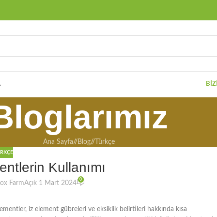
A
BIZ
Bloglarımız
Ana Sayfa
/
Blog
/
Türkçe
RKÇE
entlerin Kullanımı
0
eox Farm
Açık 1 Mart 2024
lementler, iz element gübreleri ve eksiklik belirtileri hakkında kısa