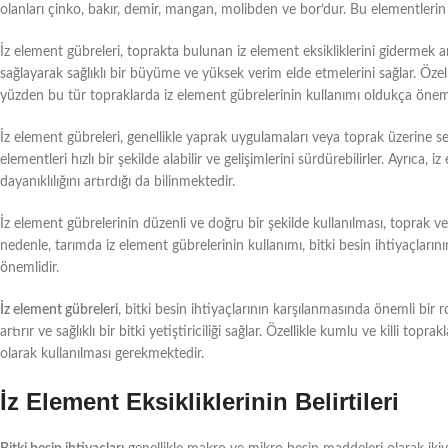
olanları çinko, bakır, demir, mangan, molibden ve bor’dur. Bu elementlerin 
İz element gübreleri, toprakta bulunan iz element eksikliklerini gidermek am
sağlayarak sağlıklı bir büyüme ve yüksek verim elde etmelerini sağlar. Özell
yüzden bu tür topraklarda iz element gübrelerinin kullanımı oldukça öneml
İz element gübreleri, genellikle yaprak uygulamaları veya toprak üzerine ser
elementleri hızlı bir şekilde alabilir ve gelişimlerini sürdürebilirler. Ayrıca, 
dayanıklılığını artırdığı da bilinmektedir.
İz element gübrelerinin düzenli ve doğru bir şekilde kullanılması, toprak verim
nedenle, tarımda iz element gübrelerinin kullanımı, bitki besin ihtiyaçları
önemlidir.
İz element gübreleri
, bitki besin ihtiyaçlarının karşılanmasında önemli bir r
artırır ve sağlıklı bir bitki yetiştiriciliği sağlar. Özellikle kumlu ve killi top
olarak kullanılması gerekmektedir.
İz Element Eksikliklerinin Belirtileri