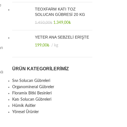
e
TEOXFARM KATI TOZ
SOLUCAN GÜBRESİ 20 KG
1.349,00
₺
1.450,00
₺
YETER ANA SEBZELİ ERİŞTE
199,00
₺
kg
rı
ÜRÜN KATEGORILERIMIZ
lı
Sıvı Solucan Gübreleri
Organomineral Gübreler
Floramix Bitki Besinleri
Katı Solucan Gübreleri
Hümik Asitler
Yöresel Ürünler