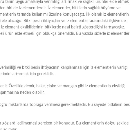
Doğru tarım uygulamalarıyla verimliliği artırmak ve sağlıklı ürünler elde etmek
den biri de iz elementlerdir. İz elementler, bitkilerin sağlıklı büyüme ve
ementlerin tarımda kullanımı üzerine konuşacağız. İlk olarak iz elementlerin
le alacağız. Bitki besin ihtiyaçları ve iz elementler arasındaki ilişkiye de
 element eksikliklerinin bitkilerde nasıl belirti gösterdiğini tartışacağız.
teli ürün elde etmek için oldukça önemlidir. Bu yazıda sizlerle iz elementler
imliliği ve bitki besin ihtiyacının karşılanması için iz elementlerin varlığı
rimini arttırmak için gereklidir.
ir. Özellikle demir, bakır, çinko ve mangan gibi iz elementlerin eksikliği
şanmasına neden olabilir.
 doğru miktarlarda toprağa verilmesi gerekmektedir. Bu sayede bitkilerin bes
için göz ardı edilmemesi gereken bir konudur. Bu elementlerin doğru şekilde
ir adımdır.