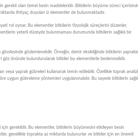
için gerekli olan temel besin maddeleridir. Bitkilerin büyüme süreci içerisind
 miktarda ihtiyaç duyulan iz elementler de bulunmaktadır.
i rol oynar. Bu elementler bitkilerin fizyolojik süreçlerini düzenler,
ementlerin yeterli düzeyde bulunmaması durumunda bitkilerin sağlıklı bir
 gövdesinde gözlemlenebilir. Örneğin, demir eksikliğinde bitkilerin yaprakla
ileri göz önünde bulundurularak bitkiler bu elementlerle beslenmelidir.
an veya yaprak gübreleri kullanarak temin edilebilir. Özellikle toprak analizi
öre uygun gübreleme yöntemleri uygulanmalıdır. Bu sayede bitkilerin sağlık
si için gereklidir. Bu elementler, bitkilerin büyümesini etkileyen besin
ler, genellikle toprakta az miktarda bulunurlar ve bitkiler için en önemli