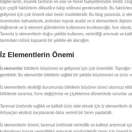
bilgiler.Tarım, insanlık tarihinin en eski ve temel faaliyetlerinden biridir. 
için çeşitli faktörlerin dikkatlice takip edilmesi gerekmektedir. Bu faktörler
gelişmesi için çok önemli olan besin maddeleridir. Bu blog yazısında, iz el
öneminden bahsedecek, ardından toprak analizi ve iz elementlerin ilişkisini e
değinecek ve iz element gübrelerinin kullanımını inceleyeceğiz. Son olarak, iz
Tarımda iz elementlerin doğru şekilde kullanımı, verimliliği artırmak ve kali
tarımdaki rolünü kapsamlı bir şekilde ele alacağım.
İz Elementlerin Önemi
İz elementler
bitkilerin büyümesi ve gelişmesi için çok önemlidir. Toprağın ver
gereklidir. Bu elementler bitkilerin sağlıklı bir şekilde büyümesini ve ürün ve
İz elementlerin eksikliği durumunda bitkilerin büyüme süreci olumsuz etkilen
bitkilerde sararma, form değiştirme ve çiçeklenme döneminde sorunlar ya
Tarımsal üretimde sağlıklı ve kaliteli ürün elde etmek için iz elementlerin
ihtiyaçları eksiksiz karşılanarak daha verimli bir tarım yapılabilir.
İz elementlerin önemi, tarımsal üretimde verimlilik ve kaliteyi arttırmak 
kullanılması toprak verimliliğini arttırarak sürdürülebilir tarım için önemli b