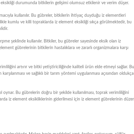
eksikliği durumunda bitkilerin gelişimi olumsuz etkilenir ve verim düşer.
acıyla kullanılır. Bu gübreler, bitkilerin ihtiyaç duyduğu iz elementleri
ikle kumlu ve killi topraklarda iz element eksikliği sıkça görülmektedir, bu
idir.
pme şeklinde kullanılır. Bitkiler, bu gübreler sayesinde eksik olan iz
iz element gübrelerinin bitkilerin hastalıklara ve zararlı organizmalara karşı
liliğini artırır ve bitki yetiştiriciliğinde kaliteli ürün elde etmeyi sağlar. B
nın karşılanması ve sağlıklı bir tarım yöntemi uygulanması açısından oldukça
ol oynar. Bu gübrelerin doğru bir şekilde kullanılması, toprak verimliliğini
raklarda iz element eksikliklerinin giderilmesi için iz element gübrelerinin düzen