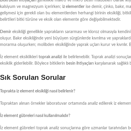
Bitki besin ihtiyaçları
genellikle makro ve mikro besin maddeleri olarak ikiy
kalsiyum ve magnezyum içerirken;
iz elementler
ise demir, çinko, bakır, m
gelişmesi için gerekli olan bu elementlerden herhangi birinin eksikliği, bitk
belirtileri bitki türüne ve eksik olan elemente göre değişebilmektedir.
Demir
eksikliği genellikle yaprakların sararması ve kloroz olmasıyla kendini
oluşur. Bakır eksikliğinde yeni büyüyen sürgünlerde kıvrılma ve yaprakla
morarma oluşurken; molibden eksikliğinde yaprak uçları kurur ve kıvrılır. B
İz element eksiklikleri
toprak analizi
ile belirlenebilir. Toprak analizi sonuç
eksiklik giderilebilir. Böylece bitkilerin
besin ihtiyaçları
karşılanarak sağlıklı
Sık Sorulan Sorular
Toprakta iz element eksikliği nasıl belirlenir?
Topraktan alınan örnekler laboratuvar ortamında analiz edilerek iz element ek
İz element gübreleri nasıl kullanılmalıdır?
İz element gübreleri toprak analiz sonuçlarına göre uzmanlar tarafından bel