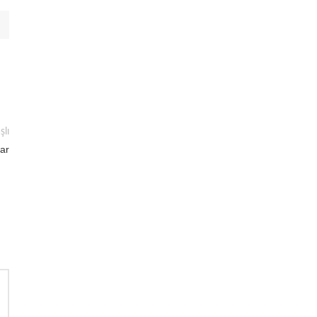
şlı
ar